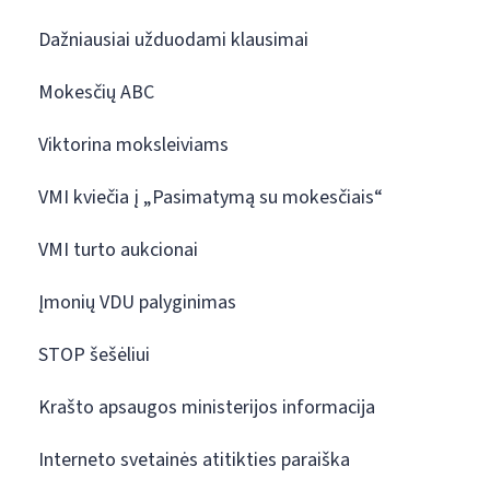
Dažniausiai užduodami klausimai
Mokesčių ABC
Viktorina moksleiviams
VMI kviečia į „Pasimatymą su mokesčiais“
VMI turto aukcionai
Įmonių VDU palyginimas
STOP šešėliui
Krašto apsaugos ministerijos informacija
Interneto svetainės atitikties paraiška