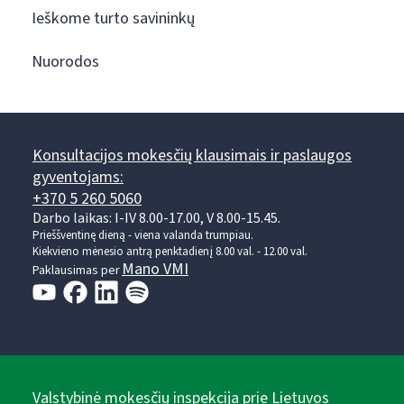
Ieškome turto savininkų
Nuorodos
Konsultacijos mokesčių klausimais ir paslaugos
gyventojams:
+370 5 260 5060
Darbo laikas: I-IV 8.00-17.00, V 8.00-15.45.
Prieššventinę dieną - viena valanda trumpiau.
Kiekvieno mėnesio antrą penktadienį 8.00 val. - 12.00 val.
Mano VMI
Paklausimas per
Valstybinė mokesčių inspekcija prie Lietuvos