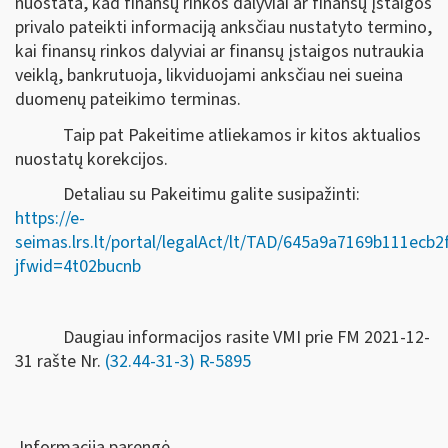
nuostata, kad finansų rinkos dalyviai ar finansų įstaigos
privalo pateikti informaciją anksčiau nustatyto termino,
kai finansų rinkos dalyviai ar finansų įstaigos nutraukia
veiklą, bankrutuoja, likviduojami anksčiau nei sueina
duomenų pateikimo terminas.
Taip pat Pakeitime atliekamos ir kitos aktualios
nuostatų korekcijos.
Detaliau su Pakeitimu galite susipažinti:
https://e-
seimas.lrs.lt/portal/legalAct/lt/TAD/645a9a7169b111ecb
jfwid=4t02bucnb
Daugiau informacijos rasite VMI prie FM 2021-12-
31 rašte Nr.
(32.44-31-3) R-5895
Informaciją parengė