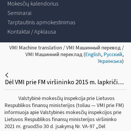
Mokesčių kalendorius
Seminarai
Tarptautinis apmokestinimas
Kontaktai / Apklausa
VMI Machine translation / VMI Машинный перевод /
VMI Машинний переклад (
English
,
Русский
,
Українська
)
Dėl VMI prie FM viršininko 2015 m. lapkričio 25 d. įsakymo Nr. VA-102 pakeitimo
Valstybinė mokesčių inspekcija prie Lietuvos
Respublikos finansų ministerijos (toliau ― VMI prie FM)
informuoja apie Valstybinės mokesčių inspekcijos prie
Lietuvos Respublikos finansų ministerijos viršininko
2021 m. gruodžio 30 d. įsakymą Nr. VA-97 „Dėl