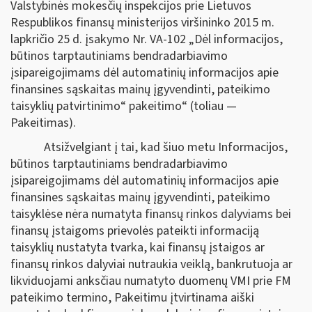
Valstybinės mokesčių inspekcijos prie Lietuvos
Respublikos finansų ministerijos viršininko 2015 m.
lapkričio 25 d. įsakymo Nr. VA-102 „Dėl informacijos,
būtinos tarptautiniams bendradarbiavimo
įsipareigojimams dėl automatinių informacijos apie
finansines sąskaitas mainų įgyvendinti, pateikimo
taisyklių patvirtinimo“ pakeitimo“ (toliau —
Pakeitimas).
Atsižvelgiant į tai, kad šiuo metu Informacijos,
būtinos tarptautiniams bendradarbiavimo
įsipareigojimams dėl automatinių informacijos apie
finansines sąskaitas mainų įgyvendinti, pateikimo
taisyklėse nėra numatyta finansų rinkos dalyviams bei
finansų įstaigoms prievolės pateikti informaciją
taisyklių nustatyta tvarka, kai finansų įstaigos ar
finansų rinkos dalyviai nutraukia veiklą, bankrutuoja ar
likviduojami anksčiau numatyto duomenų VMI prie FM
pateikimo termino, Pakeitimu įtvirtinama aiški