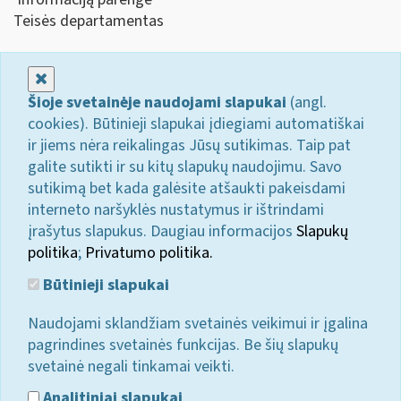
Teisės departamentas
Uždaryti
Šioje svetainėje naudojami slapukai
(angl.
cookies). Būtinieji slapukai įdiegiami automatiškai
ir jiems nėra reikalingas Jūsų sutikimas. Taip pat
galite sutikti ir su kitų slapukų naudojimu. Savo
sutikimą bet kada galėsite atšaukti pakeisdami
interneto naršyklės nustatymus ir ištrindami
įrašytus slapukus. Daugiau informacijos
Slapukų
politika
;
Privatumo politika.
Būtinieji slapukai
Naudojami sklandžiam svetainės veikimui ir įgalina
pagrindines svetainės funkcijas. Be šių slapukų
svetainė negali tinkamai veikti.
Analitiniai slapukai