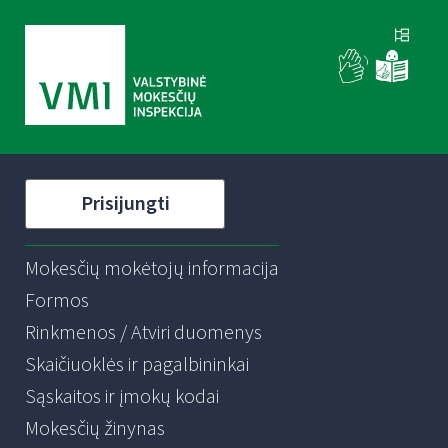
Prisijungti
Mokesčių mokėtojų informacija
Formos
Rinkmenos / Atviri duomenys
Skaičiuoklės ir pagalbininkai
Sąskaitos ir įmokų kodai
Mokesčių žinynas