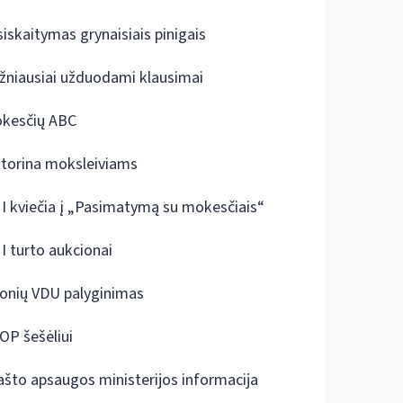
siskaitymas grynaisiais pinigais
žniausiai užduodami klausimai
kesčių ABC
ktorina moksleiviams
I kviečia į „Pasimatymą su mokesčiais“
I turto aukcionai
onių VDU palyginimas
OP šešėliui
ašto apsaugos ministerijos informacija