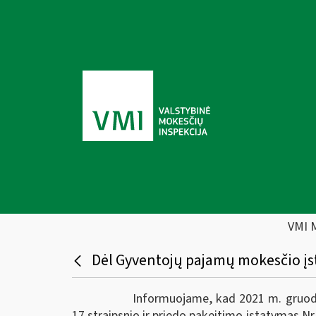
VMI 
Dėl Gyventojų pajamų mokesčio įs
Informuojame, kad 2021 m. gruodž
17 straipsnio ir priedo pakeitimo įstatymas Nr