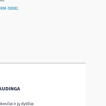
) RM-50081.
AUDINGA
kesčiai ir jų dydžiai