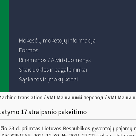
Mokesčių mokėtojų informacija
Formos
Rinkmenos / Atviri duomenys
Skaičiuoklės ir pagalbininkai
Sąskaitos ir įmokų kodai
Machine translation / VMI Машинный перевод / VMI Машин
tatymo 17 straipsnio pakeitimo
io 23 d. priimtas Lietuvos Respublikos gyventojų pajamų m
. XIV-829 (TAR, 2021-12-30, Nr. 2021-27721; toliau – Įstatyma