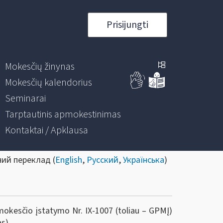
Prisijungti
Mokesčių žinynas
Mokesčių kalendorius
Seminarai
Tarptautinis apmokestinimas
Kontaktai / Apklausa
ний переклад (
English
,
Русский
,
Українська
)
okesčio įstatymo Nr. IX-1007 (toliau – GPMĮ)
s).