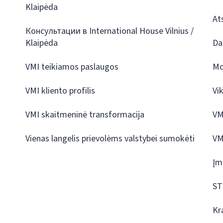
Klaipėda
At
Консультации в International House Vilnius /
Klaipėda
Da
VMI teikiamos paslaugos
Mo
VMI kliento profilis
Vi
VMI skaitmeninė transformacija
VM
Vienas langelis prievolėms valstybei sumokėti
VM
Įm
ST
Kr