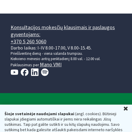
Konsultacijos mokesčių klausimais ir paslaugos
gyventojams:
+370 5 260 5060
Darbo laikas: I-IV 8.00-17.00, V 8.00-15.45.
Prieššventinę dieną - viena valanda trumpiau.
Kiekvieno mėnesio antrą penktadienį 8.00 val. - 12.00 val.
Mano VMI
Paklausimas per
Valstybinė mokesčių inspekcija prie Lietuvos
U
Respublikos finansų ministerijos
Šioje svetainėje naudojami slapukai
(angl. cookies). Būtinieji
slapukai įdiegiami automatiškai ir jiems nėra reikalingas Jūsų
Biudžetinė įstaiga. Juridinio asmens kodas — 188659752,
sutikimas. Taip pat galite sutikti ir su kitų slapukų naudojimu. Savo
adresas: Vasario 16-osios g. 14, 01107 Vilnius, Lietuva, el.paštas:
sutikimą bet kada galėsite atšaukti pakeisdami interneto naršyklės