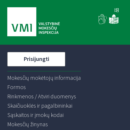
Prisijungti
Mokesčių mokėtojų informacija
Formos
Rinkmenos / Atviri duomenys
Skaičiuoklės ir pagalbininkai
Sąskaitos ir įmokų kodai
Mokesčių žinynas