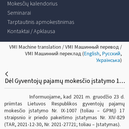
Mokesčių kalendorius
Seminarai
Tarptautinis apmokestinimas
Kontaktai / Apklausa
VMI Machine translation / VMI Машинный перевод /
VMI Машинний переклад (
English
,
Русский
,
Українська
)
Dėl Gyventojų pajamų mokesčio įstatymo 17 straipsnio pakeitimo
Informuojame, kad 2021 m. gruodžio 23 d.
priimtas Lietuvos Respublikos gyventojų pajamų
mokesčio įstatymo Nr. IX-1007 (toliau – GPMĮ) 17
straipsnio ir priedo pakeitimo įstatymas Nr. XIV-829
(TAR, 2021-12-30, Nr. 2021-27721; toliau – Įstatymas).