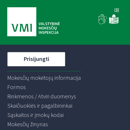
Prisijungti
Mokesčių mokėtojų informacija
Formos
Rinkmenos / Atviri duomenys
Skaičiuoklės ir pagalbininkai
Sąskaitos ir įmokų kodai
Mokesčių žinynas