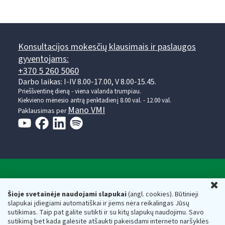
Konsultacijos mokesčių klausimais ir paslaugos
gyventojams:
+370 5 260 5060
Darbo laikas: I-IV 8.00-17.00, V 8.00-15.45.
Prieššventinę dieną - viena valanda trumpiau.
Kiekvieno mėnesio antrą penktadienį 8.00 val. - 12.00 val.
Mano VMI
Paklausimas per
Valstybinė mokesčių inspekcija prie Lietuvos
U
Respublikos finansų ministerijos
Šioje svetainėje naudojami slapukai
(angl. cookies). Būtinieji
slapukai įdiegiami automatiškai ir jiems nėra reikalingas Jūsų
Biudžetinė įstaiga. Juridinio asmens kodas — 188659752,
sutikimas. Taip pat galite sutikti ir su kitų slapukų naudojimu. Savo
adresas: Vasario 16-osios g. 14, 01107 Vilnius, Lietuva, el.paštas:
sutikimą bet kada galėsite atšaukti pakeisdami interneto naršyklės