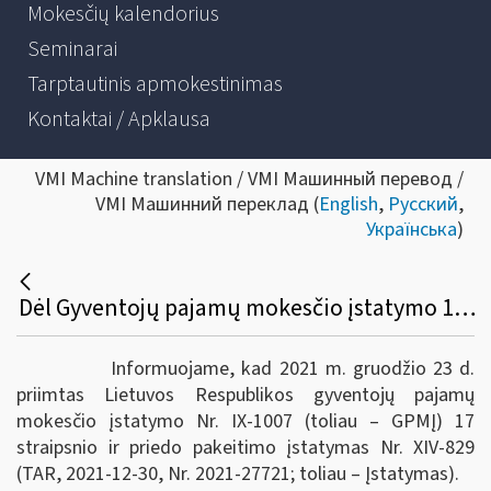
Mokesčių kalendorius
Seminarai
Tarptautinis apmokestinimas
Kontaktai / Apklausa
VMI Machine translation / VMI Машинный перевод /
VMI Машинний переклад (
English
,
Русский
,
Українська
)
Dėl Gyventojų pajamų mokesčio įstatymo 17 straipsnio pakeitimo
Informuojame, kad 2021 m. gruodžio 23 d.
priimtas Lietuvos Respublikos gyventojų pajamų
mokesčio įstatymo Nr. IX-1007 (toliau – GPMĮ) 17
straipsnio ir priedo pakeitimo įstatymas Nr. XIV-829
(TAR, 2021-12-30, Nr. 2021-27721; toliau – Įstatymas).