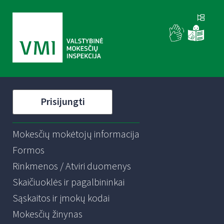
Prisijungti
Mokesčių mokėtojų informacija
Formos
Rinkmenos / Atviri duomenys
Skaičiuoklės ir pagalbininkai
Sąskaitos ir įmokų kodai
Mokesčių žinynas