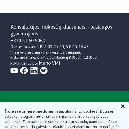
Konsultacijos mokesčių klausimais ir paslaugos
gyventojams:
+370 5 260 5060
Darbo laikas: I-IV 8.00-17.00, V 8.00-15.45.
Prieššventinę dieną - viena valanda trumpiau.
Kiekvieno mėnesio antrą penktadienį 8.00 val. - 12.00 val.
Mano VMI
Paklausimas per
Valstybinė mokesčių inspekcija prie Lietuvos
U
Respublikos finansų ministerijos
Šioje svetainėje naudojami slapukai
(angl. cookies). Būtinieji
slapukai įdiegiami automatiškai ir jiems nėra reikalingas Jūsų
Biudžetinė įstaiga. Juridinio asmens kodas — 188659752,
sutikimas. Taip pat galite sutikti ir su kitų slapukų naudojimu. Savo
adresas: Vasario 16-osios g. 14, 01107 Vilnius, Lietuva, el.paštas:
sutikimą bet kada galėsite atšaukti pakeisdami interneto naršyklės