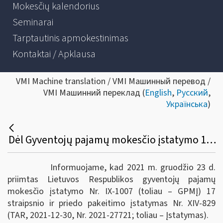
Mokesčių kalendorius
Seminarai
Tarptautinis apmokestinimas
Kontaktai / Apklausa
VMI Machine translation / VMI Машинный перевод /
VMI Машинний переклад (
English
,
Русский
,
Українська
)
Dėl Gyventojų pajamų mokesčio įstatymo 17 straipsnio pakeitimo
Informuojame, kad 2021 m. gruodžio 23 d.
priimtas Lietuvos Respublikos gyventojų pajamų
mokesčio įstatymo Nr. IX-1007 (toliau – GPMĮ) 17
straipsnio ir priedo pakeitimo įstatymas Nr. XIV-829
(TAR, 2021-12-30, Nr. 2021-27721; toliau – Įstatymas).