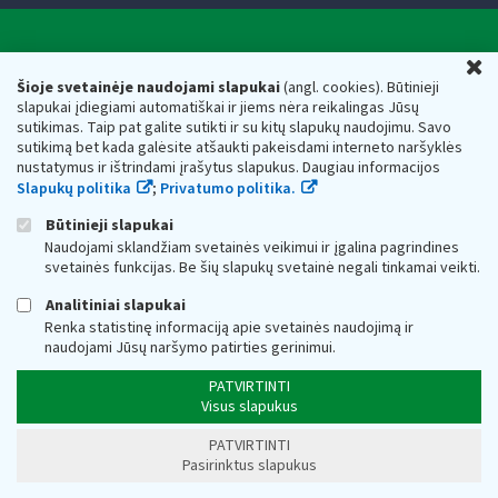
Valstybinė mokesčių inspekcija prie Lietuvos
U
Respublikos finansų ministerijos
Šioje svetainėje naudojami slapukai
(angl. cookies). Būtinieji
slapukai įdiegiami automatiškai ir jiems nėra reikalingas Jūsų
Biudžetinė įstaiga. Juridinio asmens kodas — 188659752,
sutikimas. Taip pat galite sutikti ir su kitų slapukų naudojimu. Savo
adresas: Vasario 16-osios g. 14, 01107 Vilnius, Lietuva, el.paštas:
sutikimą bet kada galėsite atšaukti pakeisdami interneto naršyklės
vmi@vmi.lt
, E. pristatymo dėžutės adresas 188659752
nustatymus ir ištrindami įrašytus slapukus. Daugiau informacijos
Duomenys apie Valstybinę mokesčių inspekciją prie Lietuvos
Slapukų politika
;
Privatumo politika.
Respublikos finansų ministerijos kaupiami ir saugomi Juridinių
asmenų registre
Būtinieji slapukai
Naudojami sklandžiam svetainės veikimui ir įgalina pagrindines
svetainės funkcijas. Be šių slapukų svetainė negali tinkamai veikti.
Analitiniai slapukai
Renka statistinę informaciją apie svetainės naudojimą ir
naudojami Jūsų naršymo patirties gerinimui.
PATVIRTINTI
Visus slapukus
PATVIRTINTI
Pasirinktus slapukus