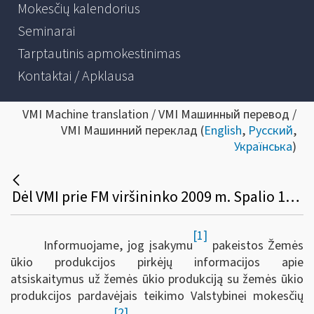
Mokesčių kalendorius
Seminarai
Tarptautinis apmokestinimas
Kontaktai / Apklausa
VMI Machine translation / VMI Машинный перевод /
VMI Машинний переклад (
English
,
Русский
,
Українська
)
Dėl VMI prie FM viršininko 2009 m. Spalio 13 d. Įsakymo Nr. VA-65 „Dėl žemės ūkio produkcijos pirkėjų informacijos apie atsiskaitymus už žemės ūkio produkciją su žemės ūkio produkcijos pardavėjais teikimo VMI taisyklių patvirtinimo“ pakeitimo
[1]
Informuojame, jog įsakymu
pakeistos Žemės
ūkio produkcijos pirkėjų informacijos apie
atsiskaitymus už žemės ūkio produkciją su žemės ūkio
produkcijos pardavėjais teikimo Valstybinei mokesčių
[2]