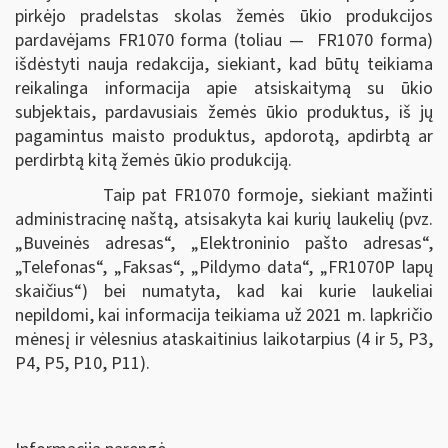
pirkėjo pradelstas skolas žemės ūkio produkcijos
pardavėjams FR1070 forma (toliau — FR1070 forma)
išdėstyti nauja redakcija, siekiant, kad būtų teikiama
reikalinga informacija apie atsiskaitymą su ūkio
subjektais, pardavusiais žemės ūkio produktus, iš jų
pagamintus maisto produktus, apdorotą, apdirbtą ar
perdirbtą kitą žemės ūkio produkciją.
Taip pat FR1070 formoje, siekiant mažinti
administracinę naštą, atsisakyta kai kurių laukelių (pvz.
„Buveinės adresas“, „Elektroninio pašto adresas“,
„Telefonas“, „Faksas“, „Pildymo data“, „FR1070P lapų
skaičius“) bei numatyta, kad kai kurie laukeliai
nepildomi, kai informacija teikiama už 2021 m. lapkričio
mėnesį ir vėlesnius ataskaitinius laikotarpius (4 ir 5, P3,
P4, P5, P10, P11).