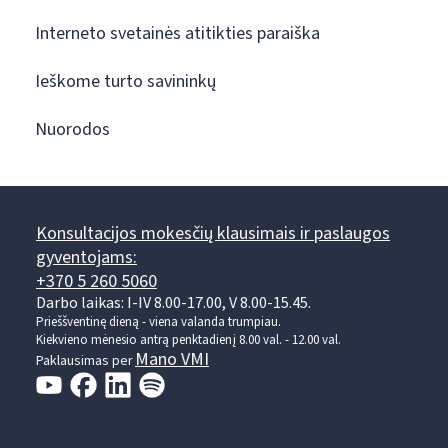
Interneto svetainės atitikties paraiška
Ieškome turto savininkų
Nuorodos
Konsultacijos mokesčių klausimais ir paslaugos
gyventojams:
+370 5 260 5060
Darbo laikas: I-IV 8.00-17.00, V 8.00-15.45.
Prieššventinę dieną - viena valanda trumpiau.
Kiekvieno mėnesio antrą penktadienį 8.00 val. - 12.00 val.
Mano VMI
Paklausimas per