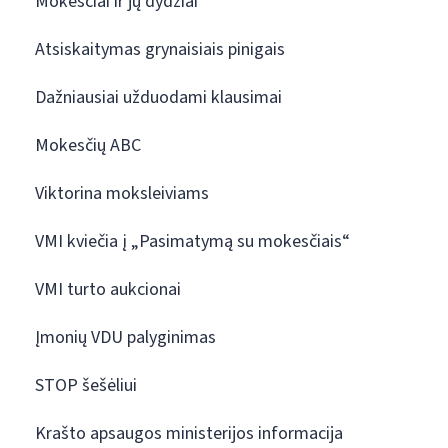
Mokesčiai ir jų dydžiai
Atsiskaitymas grynaisiais pinigais
Dažniausiai užduodami klausimai
Mokesčių ABC
Viktorina moksleiviams
VMI kviečia į „Pasimatymą su mokesčiais“
VMI turto aukcionai
Įmonių VDU palyginimas
STOP šešėliui
Krašto apsaugos ministerijos informacija