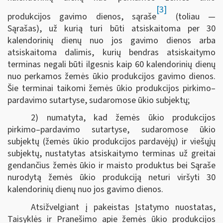
[3]
produkcijos gavimo dienos, sąraše
(toliau —
Sąrašas), už kurią turi būti atsiskaitoma per 30
kalendorinių dienų nuo jos gavimo dienos arba
atsiskaitoma dalimis, kurių bendras atsiskaitymo
terminas negali būti ilgesnis kaip 60 kalendorinių dienų
nuo perkamos žemės ūkio produkcijos gavimo dienos.
Šie terminai taikomi žemės ūkio produkcijos pirkimo–
pardavimo sutartyse, sudaromose ūkio subjektų;
2) numatyta, kad žemės ūkio produkcijos
pirkimo–pardavimo sutartyse, sudaromose ūkio
subjektų (žemės ūkio produkcijos pardavėjų) ir viešųjų
subjektų, nustatytas atsiskaitymo terminas už greitai
gendančius žemės ūkio ir maisto produktus bei Sąraše
nurodytą žemės ūkio produkciją neturi viršyti 30
kalendorinių dienų nuo jos gavimo dienos.
Atsižvelgiant į pakeistas Įstatymo nuostatas,
Taisyklės ir Pranešimo apie žemės ūkio produkcijos