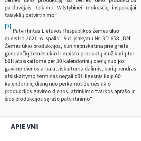
žemės ūkio produkciją su žemės ūkio produkcijos
pardavėjais teikimo Valstybinei mokesčių inspekcijai
taisyklių patvirtinimo“
[3]
Patvirtintas Lietuvos Respublikos žemės ūkio
ministro 2021 m. spalio 19 d. įsakymu Nr. 3D-658 „Dėl
Žemės ūkio produkcijos, kuri nepriskirtina prie greitai
gendančių žemės ūkio ir maisto produktų ir už kurią turi
būti atsiskaitoma per 30 kalendorinių dienų nuo jos
gavimo dienos arba atsiskaitoma dalimis, kurių bendras
atsiskaitymo terminas negali būti ilgesnis kaip 60
kalendorinių dienų nuo perkamos žemės ūkio
produkcijos gavimo dienos, atrinkimo tvarkos aprašo ir
šios produkcijos sąrašo patvirtinimo“
APIE VMI