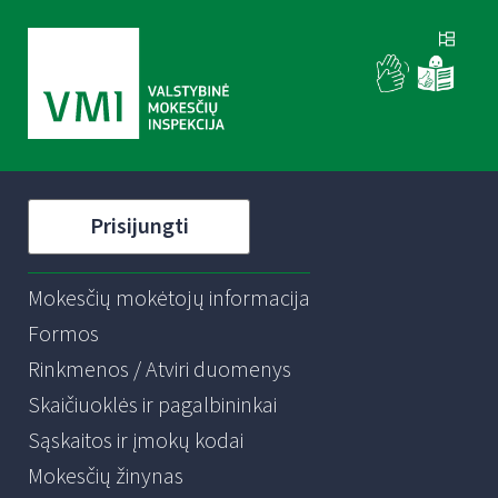
Prisijungti
Mokesčių mokėtojų informacija
Formos
Rinkmenos / Atviri duomenys
Skaičiuoklės ir pagalbininkai
Sąskaitos ir įmokų kodai
Mokesčių žinynas