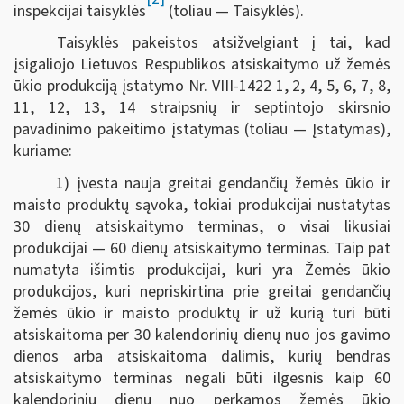
inspekcijai taisyklės
(toliau — Taisyklės).
Taisyklės pakeistos atsižvelgiant į tai, kad
įsigaliojo Lietuvos Respublikos atsiskaitymo už žemės
ūkio produkciją įstatymo Nr. VIII-1422 1, 2, 4, 5, 6, 7, 8,
11, 12, 13, 14 straipsnių ir septintojo skirsnio
pavadinimo pakeitimo įstatymas (toliau — Įstatymas),
kuriame:
1) įvesta nauja greitai gendančių žemės ūkio ir
maisto produktų sąvoka, tokiai produkcijai nustatytas
30 dienų atsiskaitymo terminas, o visai likusiai
produkcijai — 60 dienų atsiskaitymo terminas. Taip pat
numatyta išimtis produkcijai, kuri yra Žemės ūkio
produkcijos, kuri nepriskirtina prie greitai gendančių
žemės ūkio ir maisto produktų ir už kurią turi būti
atsiskaitoma per 30 kalendorinių dienų nuo jos gavimo
dienos arba atsiskaitoma dalimis, kurių bendras
atsiskaitymo terminas negali būti ilgesnis kaip 60
kalendorinių dienų nuo perkamos žemės ūkio