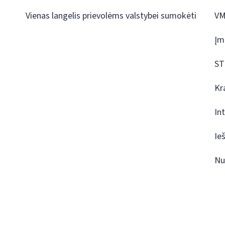
Vienas langelis prievolėms valstybei sumokėti
VM
Įm
ST
Kr
In
Ie
Nu