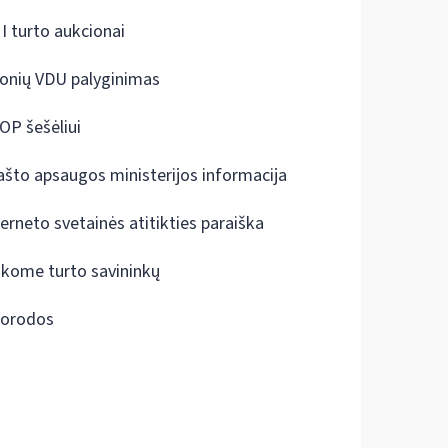
I turto aukcionai
onių VDU palyginimas
OP šešėliui
ašto apsaugos ministerijos informacija
terneto svetainės atitikties paraiška
škome turto savininkų
orodos