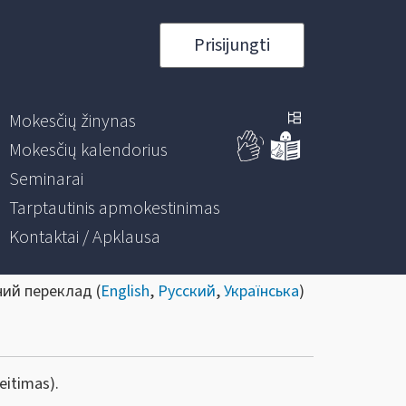
Prisijungti
Mokesčių žinynas
Mokesčių kalendorius
Seminarai
Tarptautinis apmokestinimas
Kontaktai / Apklausa
ний переклад (
English
,
Русский
,
Українська
)
eitimas).