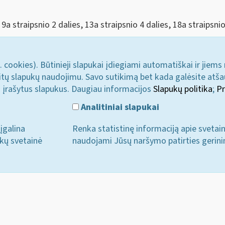
a straipsnio 2 dalies, 13a straipsnio 4 dalies, 18a straipsnio
. cookies). Būtinieji slapukai įdiegiami automatiškai ir jiems
u kitų slapukų naudojimu. Savo sutikimą bet kada galėsite atš
i įrašytus slapukus. Daugiau informacijos
Slapukų politika
;
Pr
Analitiniai slapukai
įgalina
Renka statistinę informaciją apie svetai
ukų svetainė
naudojami Jūsų naršymo patirties gerini