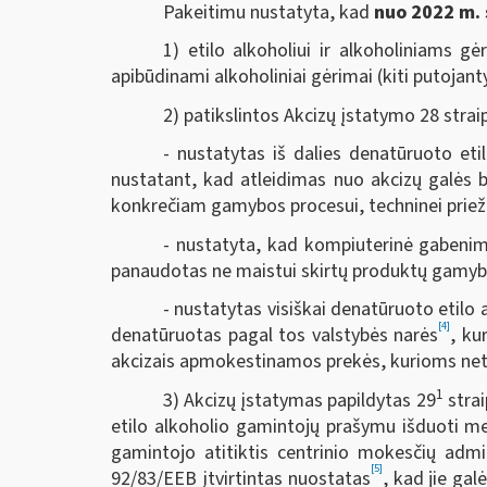
Pakeitimu nustatyta, kad
nuo 2022 m. 
1) etilo alkoholiui ir alkoholiniams g
apibūdinami alkoholiniai gėrimai (kiti putojant
2) patikslintos Akcizų įstatymo 28 stra
- nustatytas iš dalies denatūruoto et
nustatant, kad atleidimas nuo akcizų galės 
konkrečiam gamybos procesui, techninei priežiū
- nustatyta, kad kompiuterinė gabenimo
panaudotas ne maistui skirtų produktų gamyb
- nustatytas visiškai denatūruoto etilo 
[4]
denatūruotas pagal tos valstybės narės
, ku
akcizais apmokestinamos prekės, kurioms net
1
3) Akcizų įstatymas papildytas 29
strai
etilo alkoholio gamintojų prašymu išduoti me
gamintojo atitiktis centrinio mokesčių admi
[5]
92/83/EEB įtvirtintas nuostatas
, kad jie ga