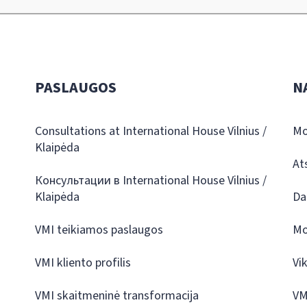
PASLAUGOS
N
Consultations at International House Vilnius /
Mo
Klaipėda
At
Консультации в International House Vilnius /
Klaipėda
Da
VMI teikiamos paslaugos
Mo
VMI kliento profilis
Vi
VMI skaitmeninė transformacija
VM