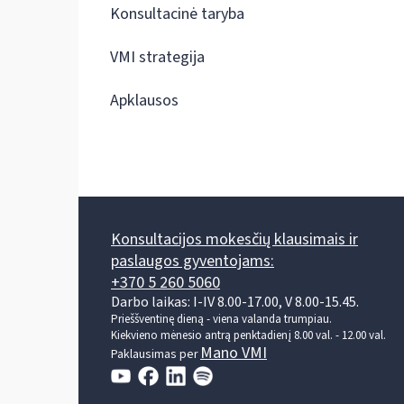
Konsultacinė taryba
VMI strategija
Apklausos
Konsultacijos mokesčių klausimais ir
paslaugos gyventojams:
+370 5 260 5060
Darbo laikas: I-IV 8.00-17.00, V 8.00-15.45.
Prieššventinę dieną - viena valanda trumpiau.
Kiekvieno mėnesio antrą penktadienį 8.00 val. - 12.00 val.
Mano VMI
Paklausimas per