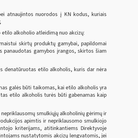
i atnaujintos nuorodos į KN kodus, kuriais
;
etilo alkoholio atleidimą nuo akcizų:
e maistui skirtų produktų gamybai, papildomai
ris panaudotas gamybos įrangos, skirtos šiam
 denatūruotas etilo alkoholis, kuris dar nėra
as galės būti taikomas, kai etilo alkoholis yra
uotas etilo alkoholis turės būti gabenamas kaip
 nepriklausomų smulkiųjų alkoholinių gėrimų ir
rodukcijos apimtis ir nepriklausomo smulkiojo
tojo kriterijams, atitinkantiems Direktyvoje
intojams nustatytomis akcizų lengvatomis, jei