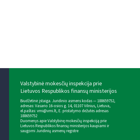
Valstybinė mokesčių inspekcija prie
Lietuvos Respublikos finansų ministerijos
Biudžetinė įstaiga. Juridinio asmens kodas — 188659752,
adresas: Vasario 16-osios g. 14, 01107 Vilnius, Lietuva,
el.paštas:
vmi@vmi.lt
, E. pristatymo dėžutės adresas
188659752
Duomenys apie Valstybinę mokesčių inspekciją prie
Lietuvos Respublikos finansų ministerijos kaupiami ir
saugomi Juridinių asmenų registre