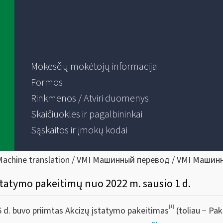
Mokesčių mokėtojų informacija
Formos
Rinkmenos / Atviri duomenys
Skaičiuoklės ir pagalbininkai
Sąskaitos ir įmokų kodai
Machine translation / VMI Машинный перевод / VMI Машин
statymo pakeitimų nuo 2022 m. sausio 1 d.
[1]
 d. buvo priimtas Akcizų įstatymo pakeitimas
(toliau − Pak