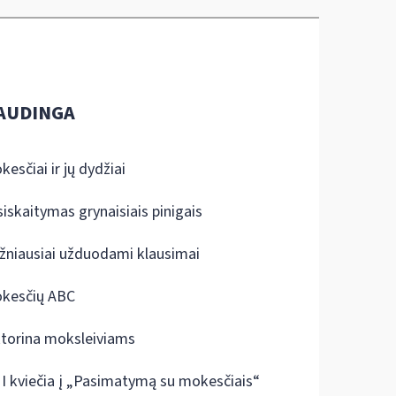
AUDINGA
kesčiai ir jų dydžiai
siskaitymas grynaisiais pinigais
žniausiai užduodami klausimai
kesčių ABC
ktorina moksleiviams
I kviečia į „Pasimatymą su mokesčiais“