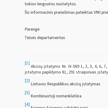
tokios lengvatos nustatytos.
Šis informacinis pranešimas pateiktas VMI pri
Parengė
Teisės departamentas
[1]
A
kcizų įstatymo Nr. IX-569 1, 2, 3, 4, 6, 7,
įstatymo papildymo 81, 291 straipsniais įsta
[2]
Lietuvos Respublikos akcizų įstatymas
[3]
Kombinuotoji nomenklatūra
[4]
Europos Sąjungos valstybė narė