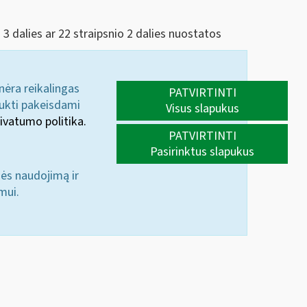
 3 dalies ar 22 straipsnio 2 dalies nuostatos
 nėra reikalingas
PATVIRTINTI
aukti pakeisdami
Visus slapukus
ivatumo politika.
PATVIRTINTI
Pasirinktus slapukus
nės naudojimą ir
mui.