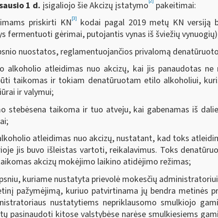
[2]
sausio 1 d.
įsigaliojo šie Akcizų įstatymo
pakeitimai:
[3]
ėrimams priskirti KN
kodai pagal 2019 metų KN versiją be
ys fermentuoti gėrimai, putojantis vynas iš šviežių vynuogių)
ipsnio nuostatos, reglamentuojančios privalomą denatūruoto 
ilo alkoholio atleidimas nuo akcizų, kai jis panaudotas n
būti taikomas ir tokiam denatūruotam etilo alkoholiui, ku
rai ir valymui;
 stebėsena taikoma ir tuo atveju, kai gabenamas iš dalies
ai;
alkoholio atleidimas nuo akcizų, nustatant, kad toks atleidim
rioje jis buvo išleistas vartoti, reikalavimus. Toks denatūr
aikomas akcizų mokėjimo laikino atidėjimo režimas;
psniu, kuriame nustatyta prievolė mokesčių administratoriui
tinį pažymėjimą, kuriuo patvirtinama jų bendra metinės p
nistratoriaus nustatytiems nepriklausomo smulkiojo gamin
lėtų pasinaudoti kitose valstybėse narėse smulkiesiems gam