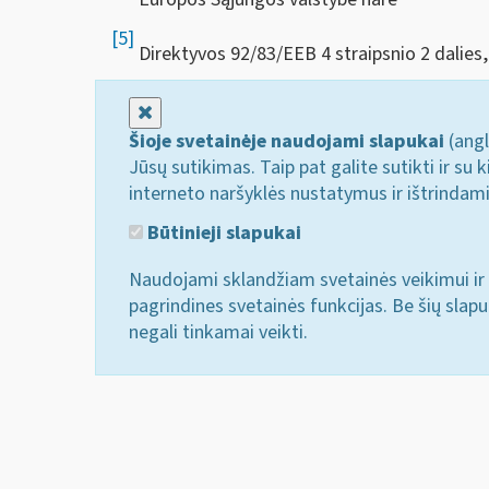
[5]
Direktyvos 92/83/EEB 4 straipsnio 2 dalies, 9
Uždaryti
Šioje svetainėje naudojami slapukai
(angl
Jūsų sutikimas. Taip pat galite sutikti ir s
interneto naršyklės nustatymus ir ištrindam
Būtinieji slapukai
Naudojami sklandžiam svetainės veikimui ir 
pagrindines svetainės funkcijas. Be šių slap
negali tinkamai veikti.