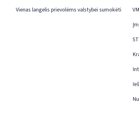
Vienas langelis prievolėms valstybei sumokėti
VM
Įm
ST
Kr
In
Ie
Nu