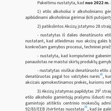
Pakeitimu nustatyta, kad
nuo 2022 m. 
1) etilo alkoholiui ir alkoholiniams g
apibūdinami alkoholiniai gėrimai (kiti putojant
2) patikslintos Akcizų įstatymo 28 stra
- nustatytas iš dalies denatūruoto et
nustatant, kad atleidimas nuo akcizų galės 
konkrečiam gamybos procesui, techninei priežiū
- nustatyta, kad kompiuterinė gabenimo
panaudotas ne maistui skirtų produktų gamyb
- nustatytas visiškai denatūruoto etilo 
[4]
denatūruotas pagal tos valstybės narės
, ku
akcizais apmokestinamos prekės, kurioms net
1
3) Akcizų įstatymas papildytas 29
strai
etilo alkoholio gamintojų prašymu išduoti me
gamintojo atitiktis centrinio mokesčių admi
[5]
92/83/EEB įtvirtintas nuostatas
, kad jie ga