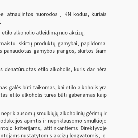
i atnaujintos nuorodos į KN kodus, kuriais
;
etilo alkoholio atleidimą nuo akcizų:
e maistui skirtų produktų gamybai, papildomai
ris panaudotas gamybos įrangos, skirtos šiam
 denatūruotas etilo alkoholis, kuris dar nėra
as galės būti taikomas, kai etilo alkoholis yra
uotas etilo alkoholis turės būti gabenamas kaip
 nepriklausomų smulkiųjų alkoholinių gėrimų ir
rodukcijos apimtis ir nepriklausomo smulkiojo
tojo kriterijams, atitinkantiems Direktyvoje
intojams nustatytomis akcizų lengvatomis, jei