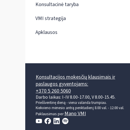
Konsultacinė taryba
VMI strategija
Apklausos
Konsultacijos mokesčių klausimais ir
paslaugos gyventojams:
+370 5 260 5060
Darbo laikas: I-IV 8.00-17.00, V 8.00-15.45.
Prieššventinę dieną - viena valanda trumpiau.
Kiekvieno mėnesio antrą penktadienį 8.00 val. - 12.00 val.
Mano VMI
Paklausimas per