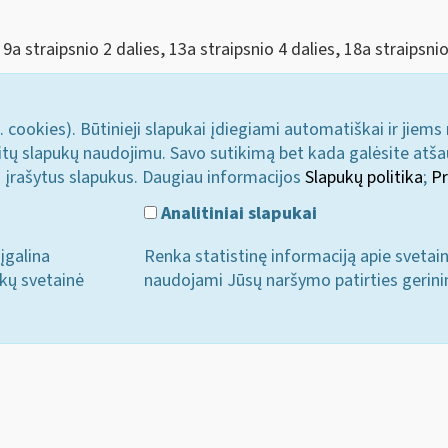
a straipsnio 2 dalies, 13a straipsnio 4 dalies, 18a straipsnio
. cookies). Būtinieji slapukai įdiegiami automatiškai ir jiems
u kitų slapukų naudojimu. Savo sutikimą bet kada galėsite atš
i įrašytus slapukus. Daugiau informacijos
Slapukų politika
;
Pr
Analitiniai slapukai
įgalina
Renka statistinę informaciją apie svetai
ukų svetainė
naudojami Jūsų naršymo patirties gerini