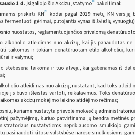
[2]
sausio 1 d.
įsigaliojo šie Akcizų įstatymo
pakeitimai:
[3]
ėrimams priskirti KN
kodai pagal 2019 metų KN versiją be
ys fermentuoti gėrimai, putojantis vynas iš šviežių vynuogių)
ipsnio nuostatos, reglamentuojančios privalomą denatūruoto 
ilo alkoholio atleidimas nuo akcizų, kai jis panaudotas n
būti taikomas ir tokiam denatūruotam etilo alkoholiui, ku
rai ir valymui;
 stebėsena taikoma ir tuo atveju, kai gabenamas iš dalies
ai;
alkoholio atleidimas nuo akcizų, nustatant, kad toks atleidim
rioje jis buvo išleistas vartoti, reikalavimus. Toks denatūr
aikomas akcizų mokėjimo laikino atidėjimo režimas;
psniu, kuriame nustatyta prievolė mokesčių administratoriui
tinį pažymėjimą, kuriuo patvirtinama jų bendra metinės p
nistratoriaus nustatytiems nepriklausomo smulkiojo gamin
lėtų pasinaudoti kitose valstybėse narėse smulkiesiems gam