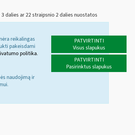
 3 dalies ar 22 straipsnio 2 dalies nuostatos
 nėra reikalingas
PATVIRTINTI
aukti pakeisdami
Visus slapukus
ivatumo politika.
PATVIRTINTI
Pasirinktus slapukus
nės naudojimą ir
mui.