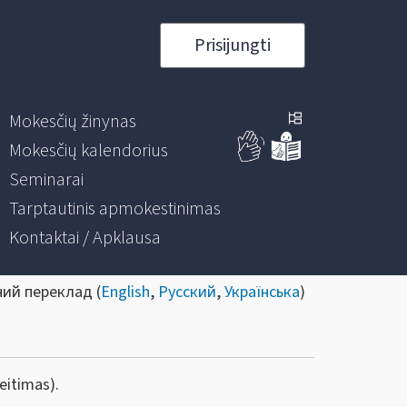
Prisijungti
Mokesčių žinynas
Mokesčių kalendorius
Seminarai
Tarptautinis apmokestinimas
Kontaktai / Apklausa
ний переклад (
English
,
Русский
,
Українська
)
eitimas).