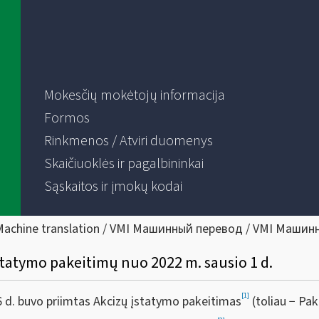
Mokesčių mokėtojų informacija
Formos
Rinkmenos / Atviri duomenys
Skaičiuoklės ir pagalbininkai
Sąskaitos ir įmokų kodai
Machine translation / VMI Машинный перевод / VMI Машин
statymo pakeitimų nuo 2022 m. sausio 1 d.
[1]
 d. buvo priimtas Akcizų įstatymo pakeitimas
(toliau − Pak