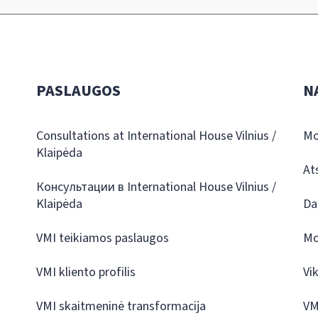
PASLAUGOS
N
Consultations at International House Vilnius /
Mo
Klaipėda
At
Консультации в International House Vilnius /
Klaipėda
Da
VMI teikiamos paslaugos
Mo
VMI kliento profilis
Vi
VMI skaitmeninė transformacija
VM