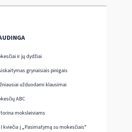
AUDINGA
kesčiai ir jų dydžiai
siskaitymas grynaisiais pinigais
žniausiai užduodami klausimai
kesčių ABC
ktorina moksleiviams
I kviečia į „Pasimatymą su mokesčiais“