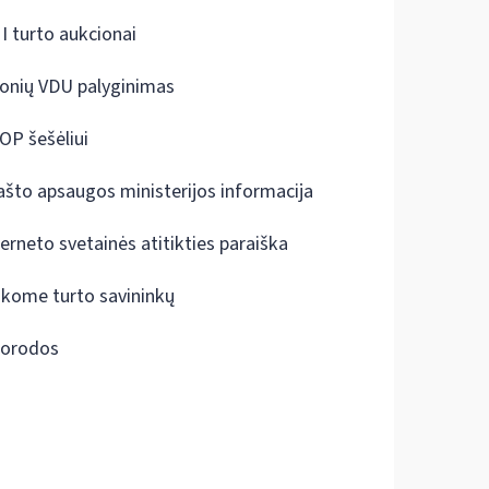
I turto aukcionai
onių VDU palyginimas
OP šešėliui
ašto apsaugos ministerijos informacija
terneto svetainės atitikties paraiška
škome turto savininkų
orodos