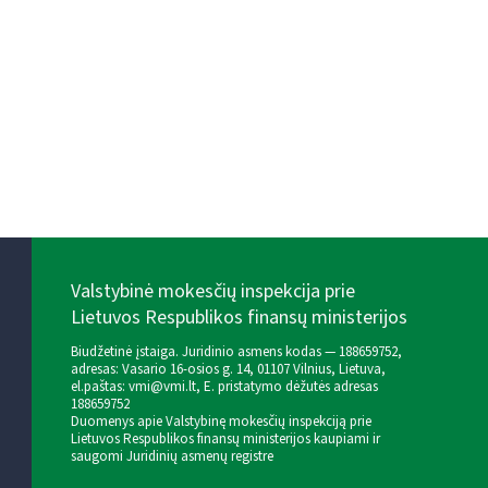
Valstybinė mokesčių inspekcija prie
Lietuvos Respublikos finansų ministerijos
Biudžetinė įstaiga. Juridinio asmens kodas — 188659752,
adresas: Vasario 16-osios g. 14, 01107 Vilnius, Lietuva,
el.paštas:
vmi@vmi.lt
, E. pristatymo dėžutės adresas
188659752
Duomenys apie Valstybinę mokesčių inspekciją prie
Lietuvos Respublikos finansų ministerijos kaupiami ir
saugomi Juridinių asmenų registre