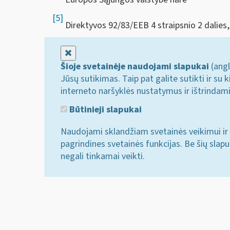
[5]
Direktyvos 92/83/EEB 4 straipsnio 2 dalies, 9
Uždaryti
Šioje svetainėje naudojami slapukai
(angl
Jūsų sutikimas. Taip pat galite sutikti ir s
interneto naršyklės nustatymus ir ištrindam
Būtinieji slapukai
Naudojami sklandžiam svetainės veikimui ir 
pagrindines svetainės funkcijas. Be šių slap
negali tinkamai veikti.