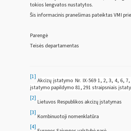
tokios lengvatos nustatytos.
Šis informacinis pranešimas pateiktas VMI pri
Parengė
Teisės departamentas
[1]
A
kcizų įstatymo Nr. IX-569 1, 2, 3, 4, 6, 7,
įstatymo papildymo 81, 291 straipsniais įsta
[2]
Lietuvos Respublikos akcizų įstatymas
[3]
Kombinuotoji nomenklatūra
[4]
Europos Sąjungos valstybė narė