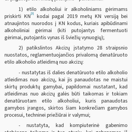
1) etilo alkoholiui ir alkoholiniams gėrimams
[3]
priskirti KN
kodai pagal 2019 metų KN versiją bei
atnaujintos nuorodos į KN kodus, kuriais apibūdinami
alkoholiniai gėrimai (kiti putojantys fermentuoti
gėrimai, putojantis vynas iš šviežių vynuogių);
2) patikslintos Akcizų įstatymo 28 straipsnio
nuostatos, reglamentuojančios privalomą denatūruoto
etilo alkoholio atleidimą nuo akcizų:
- nustatytas iš dalies denatūruoto etilo alkoholio
atleidimas nuo akcizų, kai jis panaudotas ne maistui
skirtų produktų gamybai, papildomai nustatant, kad
atleidimas nuo akcizų galės būti taikomas ir tokiam
denatūruotam etilo alkoholiui, kuris panaudotas
gamybos įrangos, skirtos šiam konkrečiam gamybos
procesui, techninei priežiūrai ir valymui;
- nustatyta, kad kompiuterinė gabenimo