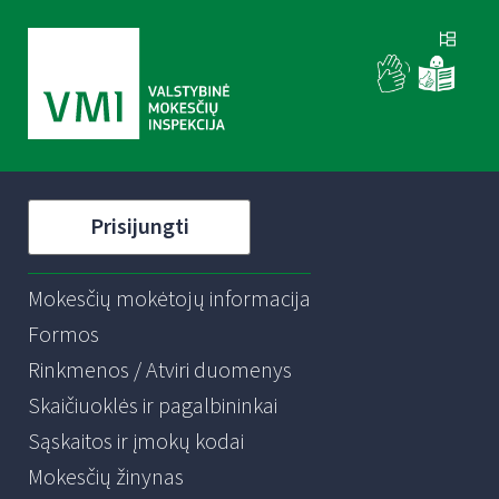
Prisijungti
Mokesčių mokėtojų informacija
Formos
Rinkmenos / Atviri duomenys
Skaičiuoklės ir pagalbininkai
Sąskaitos ir įmokų kodai
Mokesčių žinynas