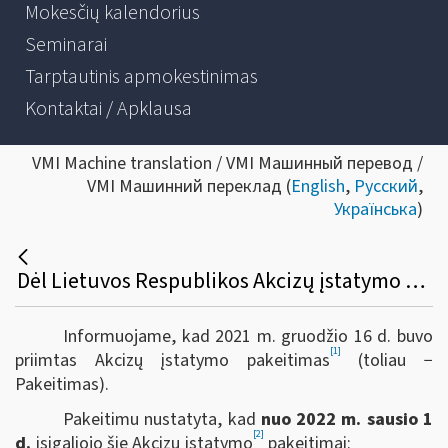
Mokesčių kalendorius
Seminarai
Tarptautinis apmokestinimas
Kontaktai / Apklausa
VMI Machine translation / VMI Машинный перевод /
VMI Машинний переклад (
English
,
Русский
,
Українська
)
Dėl Lietuvos Respublikos Akcizų įstatymo pakeitimų nuo 2022 m. sausio 1 d.
Informuojame, kad 2021 m. gruodžio 16 d. buvo
[1]
priimtas Akcizų įstatymo pakeitimas
(toliau −
Pakeitimas).
Pakeitimu nustatyta, kad
nuo 2022 m. sausio 1
[2]
d.
įsigaliojo šie Akcizų įstatymo
pakeitimai: