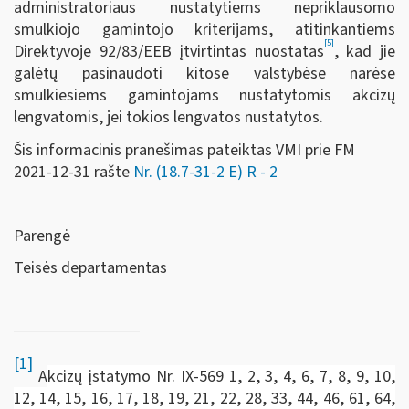
administratoriaus nustatytiems nepriklausomo
smulkiojo gamintojo kriterijams, atitinkantiems
[5]
Direktyvoje 92/83/EEB įtvirtintas nuostatas
, kad jie
galėtų pasinaudoti kitose valstybėse narėse
smulkiesiems gamintojams nustatytomis akcizų
lengvatomis, jei tokios lengvatos nustatytos.
Šis informacinis pranešimas pateiktas VMI prie FM
2021-12-31 rašte
Nr. (18.7-31-2 E) R - 2
Parengė
Teisės departamentas
[1]
A
kcizų įstatymo Nr. IX-569 1, 2, 3, 4, 6, 7, 8, 9, 10,
12, 14, 15, 16, 17, 18, 19, 21, 22, 28, 33, 44, 46, 61, 64,