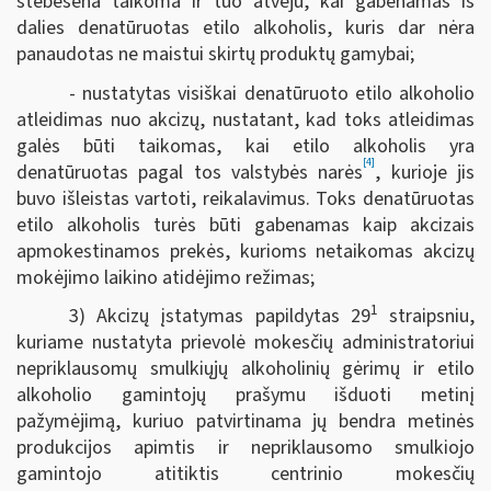
stebėsena taikoma ir tuo atveju, kai gabenamas iš
dalies denatūruotas etilo alkoholis, kuris dar nėra
panaudotas ne maistui skirtų produktų gamybai;
- nustatytas visiškai denatūruoto etilo alkoholio
atleidimas nuo akcizų, nustatant, kad toks atleidimas
galės būti taikomas, kai etilo alkoholis yra
[4]
denatūruotas pagal tos valstybės narės
, kurioje jis
buvo išleistas vartoti, reikalavimus. Toks denatūruotas
etilo alkoholis turės būti gabenamas kaip akcizais
apmokestinamos prekės, kurioms netaikomas akcizų
mokėjimo laikino atidėjimo režimas;
1
3) Akcizų įstatymas papildytas 29
straipsniu,
kuriame nustatyta prievolė mokesčių administratoriui
nepriklausomų smulkiųjų alkoholinių gėrimų ir etilo
alkoholio gamintojų prašymu išduoti metinį
pažymėjimą, kuriuo patvirtinama jų bendra metinės
produkcijos apimtis ir nepriklausomo smulkiojo
gamintojo atitiktis centrinio mokesčių