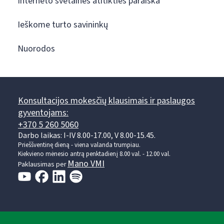
Interneto svetainės atitikties paraiška
Ieškome turto savininkų
Nuorodos
Konsultacijos mokesčių klausimais ir paslaugos
gyventojams:
+370 5 260 5060
Darbo laikas: I-IV 8.00-17.00, V 8.00-15.45.
Prieššventinę dieną - viena valanda trumpiau.
Kiekvieno mėnesio antrą penktadienį 8.00 val. - 12.00 val.
Mano VMI
Paklausimas per