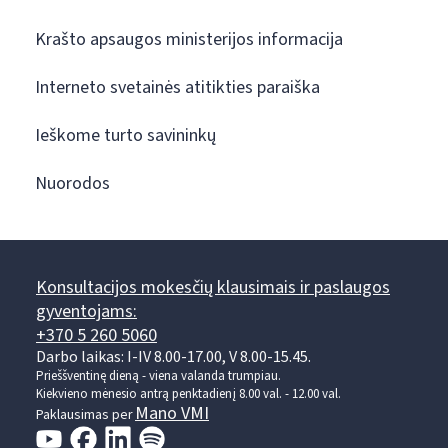
Krašto apsaugos ministerijos informacija
Interneto svetainės atitikties paraiška
Ieškome turto savininkų
Nuorodos
Konsultacijos mokesčių klausimais ir paslaugos
gyventojams:
+370 5 260 5060
Darbo laikas: I-IV 8.00-17.00, V 8.00-15.45.
Prieššventinę dieną - viena valanda trumpiau.
Kiekvieno mėnesio antrą penktadienį 8.00 val. - 12.00 val.
Mano VMI
Paklausimas per