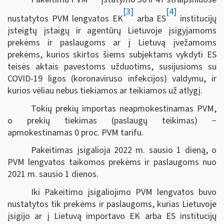
[3]
[4]
nustatytos PVM lengvatos EK
arba ES
institucijų
įsteigtų įstaigų ir agentūrų Lietuvoje įsigyjamoms
prekėms ir paslaugoms ar į Lietuvą įvežamoms
prekėms, kurios skirtos šiems subjektams vykdyti ES
teisės aktais pavestoms užduotims, susijusioms su
COVID-19 ligos (koronaviruso infekcijos) valdymu, ir
kurios vėliau nebus tiekiamos ar teikiamos už atlygį.
Tokių prekių importas neapmokestinamas PVM,
o prekių tiekimas (paslaugų teikimas) −
apmokestinamas 0 proc. PVM tarifu.
Pakeitimas įsigalioja 2022 m. sausio 1 dieną, o
PVM lengvatos taikomos prekėms ir paslaugoms nuo
2021 m. sausio 1 dienos.
Iki Pakeitimo įsigaliojimo PVM lengvatos buvo
nustatytos tik prekėms ir paslaugoms, kurias Lietuvoje
įsigijo ar į Lietuvą importavo EK arba ES institucijų