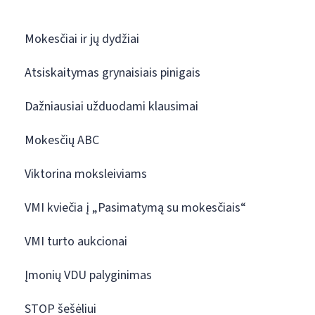
Mokesčiai ir jų dydžiai
Atsiskaitymas grynaisiais pinigais
Dažniausiai užduodami klausimai
Mokesčių ABC
Viktorina moksleiviams
VMI kviečia į „Pasimatymą su mokesčiais“
VMI turto aukcionai
Įmonių VDU palyginimas
STOP šešėliui