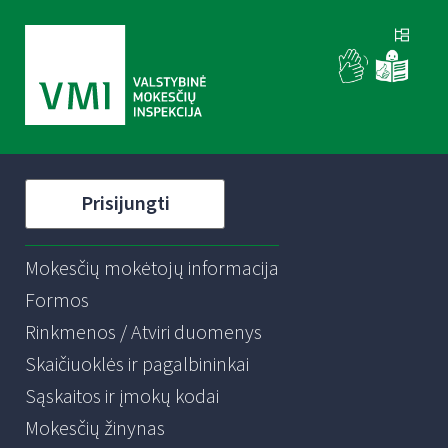
Prisijungti
Mokesčių mokėtojų informacija
Formos
Rinkmenos / Atviri duomenys
Skaičiuoklės ir pagalbininkai
Sąskaitos ir įmokų kodai
Mokesčių žinynas