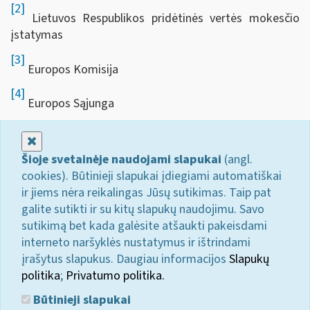
[2]
Lietuvos Respublikos pridėtinės vertės mokesčio
įstatymas
[3]
Europos Komisija
[4]
Europos Sąjunga
Uždaryti
Šioje svetainėje naudojami slapukai
(angl.
cookies). Būtinieji slapukai įdiegiami automatiškai
ir jiems nėra reikalingas Jūsų sutikimas. Taip pat
galite sutikti ir su kitų slapukų naudojimu. Savo
sutikimą bet kada galėsite atšaukti pakeisdami
interneto naršyklės nustatymus ir ištrindami
įrašytus slapukus. Daugiau informacijos
Slapukų
politika
;
Privatumo politika.
Būtinieji slapukai