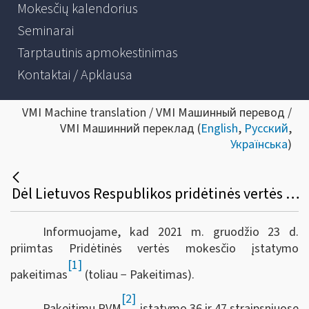
Mokesčių kalendorius
Seminarai
Tarptautinis apmokestinimas
Kontaktai / Apklausa
VMI Machine translation / VMI Машинный перевод /
VMI Машинний переклад (
English
,
Русский
,
Українська
)
Dėl Lietuvos Respublikos pridėtinės vertės mokesčio įstatymo 36 ir 47 straipsnių pakeitimo ir papildymo
Informuojame, kad 2021 m. gruodžio 23 d.
priimtas Pridėtinės vertės mokesčio įstatymo
[1]
pakeitimas
(toliau − Pakeitimas).
[2]
Pakeitimu PVM
įstatymo 36 ir 47 straipsniuose