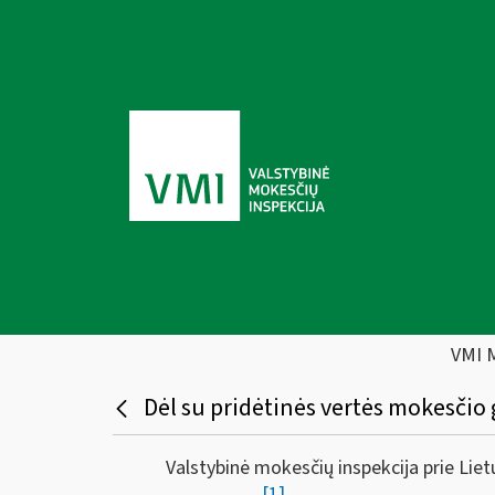
VMI 
Dėl su pridėtinės vertės mokesčio 
Valstybinė mokesčių inspekcija prie Lie
[1]