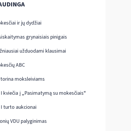
AUDINGA
kesčiai ir jų dydžiai
siskaitymas grynaisiais pinigais
žniausiai užduodami klausimai
kesčių ABC
ktorina moksleiviams
I kviečia į „Pasimatymą su mokesčiais“
I turto aukcionai
onių VDU palyginimas