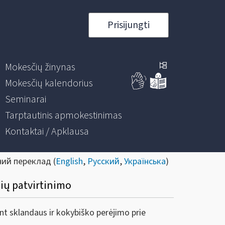
Prisijungti
Mokesčių žinynas
Mokesčių kalendorius
Seminarai
Tarptautinis apmokestinimas
Kontaktai / Apklausa
ний переклад (
English
,
Русский
,
Українська
)
lių patvirtinimo
nt sklandaus ir kokybiško perėjimo prie