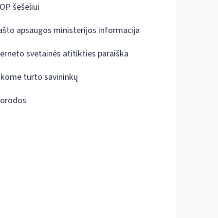
OP šešėliui
ašto apsaugos ministerijos informacija
terneto svetainės atitikties paraiška
škome turto savininkų
orodos