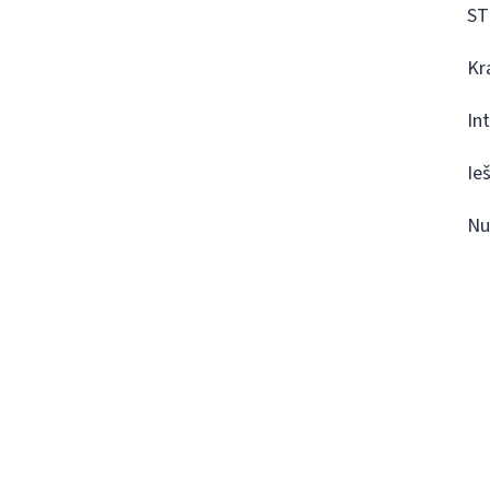
ST
Kr
In
Ie
Nu