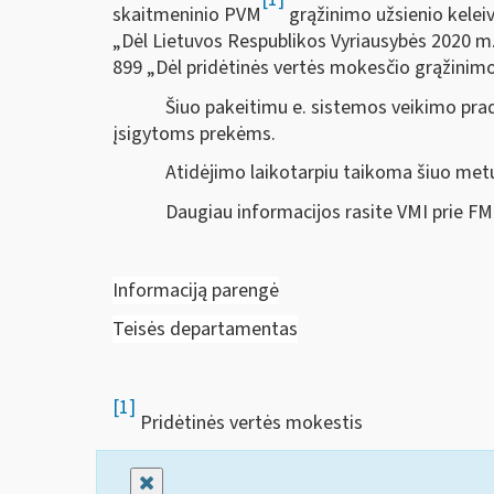
skaitmeninio PVM
grąžinimo užsienio kelei
„Dėl Lietuvos Respublikos Vyriausybės 2020 m. 
899 „Dėl pridėtinės vertės mokesčio grąžinim
Šiuo pakeitimu e. sistemos veikimo prad
įsigytoms prekėms.
Atidėjimo laikotarpiu taikoma šiuo metu
Daugiau informacijos rasite VMI prie FM
Informaciją parengė
Teisės departamentas
[1]
Pridėtinės vertės mokestis
Uždaryti