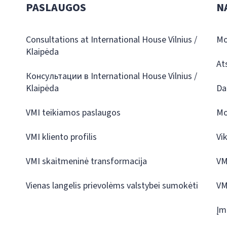
PASLAUGOS
N
Consultations at International House Vilnius /
Mo
Klaipėda
At
Консультации в International House Vilnius /
Klaipėda
Da
VMI teikiamos paslaugos
Mo
VMI kliento profilis
Vi
VMI skaitmeninė transformacija
VM
Vienas langelis prievolėms valstybei sumokėti
VM
Įm