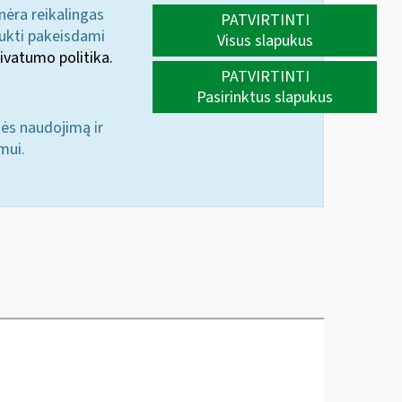
 nėra reikalingas
PATVIRTINTI
aukti pakeisdami
Visus slapukus
ivatumo politika.
PATVIRTINTI
Pasirinktus slapukus
nės naudojimą ir
mui.