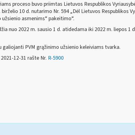
viams proceso buvo priimtas Lietuvos Respublikos Vyriausyb
birželio 10 d. nutarimo Nr. 594 „Dėl Lietuvos Respublikos Vy
o užsienio asmenims“ pakeitimo“.
žia nuo 2022 m. sausio 1 d. atidedama iki 2022 m. liepos 1 d
 galiojanti PVM grąžinimo užsienio keleiviams tvarka.
 2021-12-31 rašte Nr.
R-5900