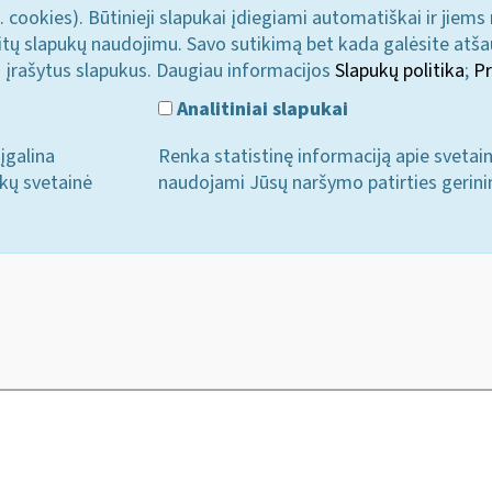
. cookies). Būtinieji slapukai įdiegiami automatiškai ir jiems
u kitų slapukų naudojimu. Savo sutikimą bet kada galėsite atš
i įrašytus slapukus. Daugiau informacijos
Slapukų politika
;
Pr
Analitiniai slapukai
įgalina
Renka statistinę informaciją apie svetai
ukų svetainė
naudojami Jūsų naršymo patirties gerini