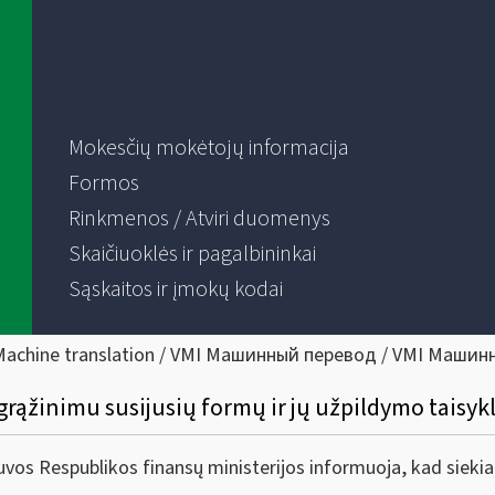
Mokesčių mokėtojų informacija
Formos
Rinkmenos / Atviri duomenys
Skaičiuoklės ir pagalbininkai
Sąskaitos ir įmokų kodai
Machine translation / VMI Машинный перевод / VMI Машин
grąžinimu susijusių formų ir jų užpildymo taisyk
tuvos Respublikos finansų ministerijos informuoja, kad siekia