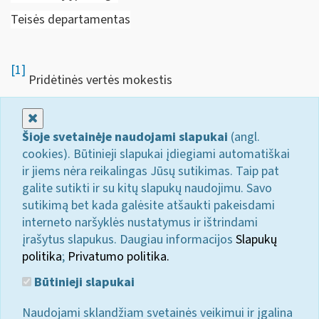
Teisės departamentas
[1]
Pridėtinės vertės mokestis
Uždaryti
Šioje svetainėje naudojami slapukai
(angl.
cookies). Būtinieji slapukai įdiegiami automatiškai
ir jiems nėra reikalingas Jūsų sutikimas. Taip pat
galite sutikti ir su kitų slapukų naudojimu. Savo
sutikimą bet kada galėsite atšaukti pakeisdami
interneto naršyklės nustatymus ir ištrindami
įrašytus slapukus. Daugiau informacijos
Slapukų
politika
;
Privatumo politika.
Būtinieji slapukai
Naudojami sklandžiam svetainės veikimui ir įgalina