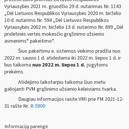
Vyriausybės 2021 m. gruodžio 29 d. nutarimas Nr. 1143
„Dėl Lietuvos Respublikos Vyriausybės 2020 m. birželio
10 d. nutarimo Nr. 594 „Dėl Lietuvos Respublikos
Vyriausybės 2002 m. birželio 13 d. nutarimo Nr. 899 „Dėl
pridėtinės vertės mokesčio grąžinimo užsienio
asmenims“ pakeitimo“.
Šiuo pakeitimu e. sistemos veikimo pradžia nuo
2022 m. sausio 1 d. atidedama iki 2022 m. liepos 1 d. ir
bus taikoma
nuo 2022 m. liepos 1 d.
įsigytoms
prekėms.
Atidėjimo laikotarpiu taikoma šiuo metu
galiojanti PVM grąžinimo užsienio keleiviams tvarka.
Daugiau informacijos rasite VMI prie FM 2021-12-
31 rašte Nr.
R-5900
Informaciją parengė