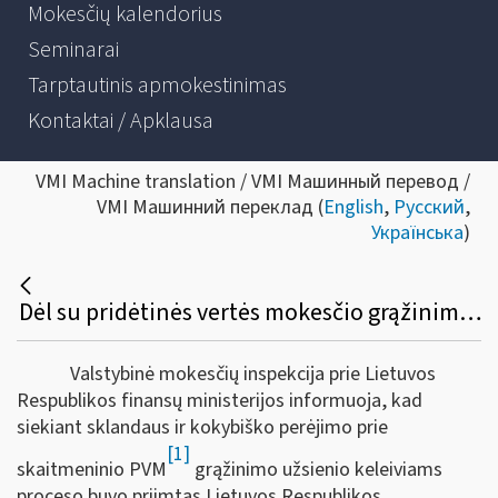
Mokesčių kalendorius
Seminarai
Tarptautinis apmokestinimas
Kontaktai / Apklausa
VMI Machine translation / VMI Машинный перевод /
VMI Машинний переклад (
English
,
Русский
,
Українська
)
Dėl su pridėtinės vertės mokesčio grąžinimu susijusių formų ir jų užpildymo taisyklių patvirtinimo
Valstybinė mokesčių inspekcija prie Lietuvos
Respublikos finansų ministerijos informuoja, kad
siekiant sklandaus ir kokybiško perėjimo prie
[1]
skaitmeninio PVM
grąžinimo užsienio keleiviams
proceso buvo priimtas Lietuvos Respublikos