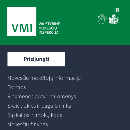
Prisijungti
Mokesčių mokėtojų informacija
Formos
Rinkmenos / Atviri duomenys
Skaičiuoklės ir pagalbininkai
Sąskaitos ir įmokų kodai
Mokesčių žinynas