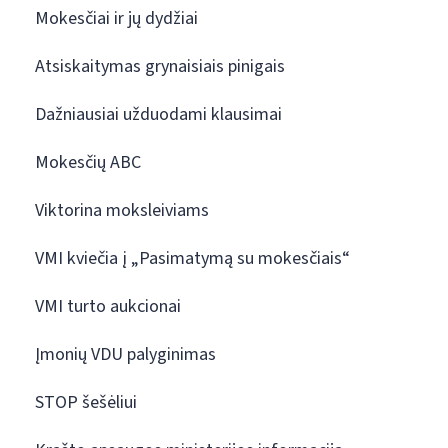
Mokesčiai ir jų dydžiai
Atsiskaitymas grynaisiais pinigais
Dažniausiai užduodami klausimai
Mokesčių ABC
Viktorina moksleiviams
VMI kviečia į „Pasimatymą su mokesčiais“
VMI turto aukcionai
Įmonių VDU palyginimas
STOP šešėliui