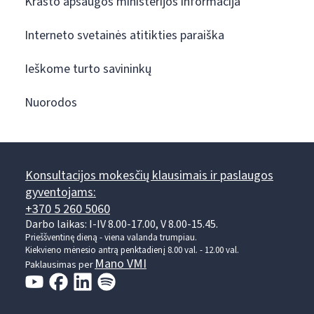
Krašto apsaugos ministerijos informacija
Interneto svetainės atitikties paraiška
Ieškome turto savininkų
Nuorodos
Konsultacijos mokesčių klausimais ir paslaugos
gyventojams:
+370 5 260 5060
Darbo laikas: I-IV 8.00-17.00, V 8.00-15.45.
Prieššventinę dieną - viena valanda trumpiau.
Kiekvieno mėnesio antrą penktadienį 8.00 val. - 12.00 val.
Mano VMI
Paklausimas per