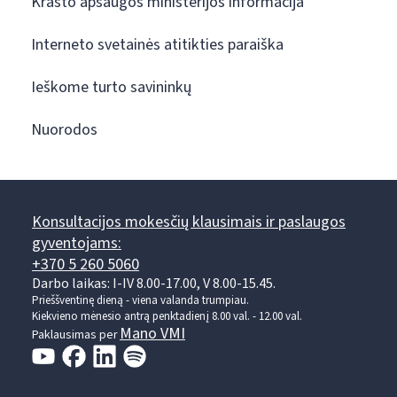
Krašto apsaugos ministerijos informacija
Interneto svetainės atitikties paraiška
Ieškome turto savininkų
Nuorodos
Konsultacijos mokesčių klausimais ir paslaugos
gyventojams:
+370 5 260 5060
Darbo laikas: I-IV 8.00-17.00, V 8.00-15.45.
Prieššventinę dieną - viena valanda trumpiau.
Kiekvieno mėnesio antrą penktadienį 8.00 val. - 12.00 val.
Mano VMI
Paklausimas per