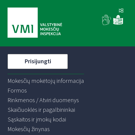
Prisijungti
Mokesčių mokėtojų informacija
Formos
Rinkmenos / Atviri duomenys
Skaičiuoklės ir pagalbininkai
Sąskaitos ir įmokų kodai
Mokesčių žinynas