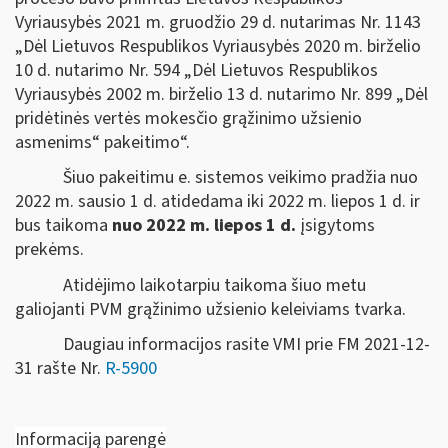
Vyriausybės 2021 m. gruodžio 29 d. nutarimas Nr. 1143
„Dėl Lietuvos Respublikos Vyriausybės 2020 m. birželio
10 d. nutarimo Nr. 594 „Dėl Lietuvos Respublikos
Vyriausybės 2002 m. birželio 13 d. nutarimo Nr. 899 „Dėl
pridėtinės vertės mokesčio grąžinimo užsienio
asmenims“ pakeitimo“.
Šiuo pakeitimu e. sistemos veikimo pradžia nuo
2022 m. sausio 1 d. atidedama iki 2022 m. liepos 1 d. ir
bus taikoma
nuo 2022 m. liepos 1 d.
įsigytoms
prekėms.
Atidėjimo laikotarpiu taikoma šiuo metu
galiojanti PVM grąžinimo užsienio keleiviams tvarka.
Daugiau informacijos rasite VMI prie FM 2021-12-
31 rašte Nr.
R-5900
Informaciją parengė