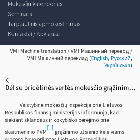
Mokesčių kalendorius
Seminarai
Tarptautinis apmokestinimas
Kontaktai / Apklausa
VMI Machine translation / VMI Машинный перевод /
VMI Машинний переклад (
English
,
Русский
,
Українська
)
Dėl su pridėtinės vertės mokesčio grąžinimu susijusių formų ir jų užpildymo taisyklių patvirtinimo
Valstybinė mokesčių inspekcija prie Lietuvos
Respublikos finansų ministerijos informuoja, kad
siekiant sklandaus ir kokybiško perėjimo prie
[1]
skaitmeninio PVM
grąžinimo užsienio keleiviams
proceso buvo priimtas Lietuvos Respublikos