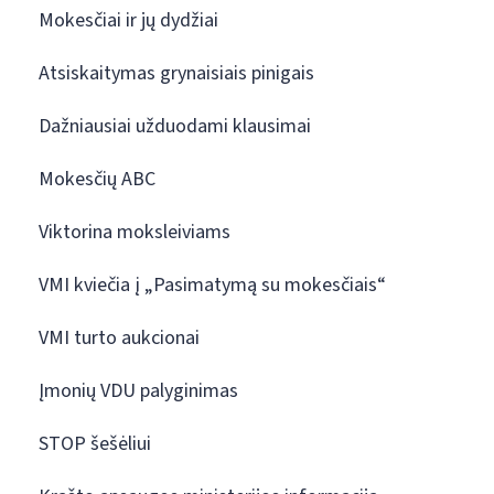
Mokesčiai ir jų dydžiai
Atsiskaitymas grynaisiais pinigais
Dažniausiai užduodami klausimai
Mokesčių ABC
Viktorina moksleiviams
VMI kviečia į „Pasimatymą su mokesčiais“
VMI turto aukcionai
Įmonių VDU palyginimas
STOP šešėliui