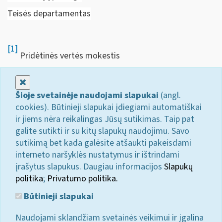
Teisės departamentas
[1]
Pridėtinės vertės mokestis
Uždaryti
Šioje svetainėje naudojami slapukai
(angl.
cookies). Būtinieji slapukai įdiegiami automatiškai
ir jiems nėra reikalingas Jūsų sutikimas. Taip pat
galite sutikti ir su kitų slapukų naudojimu. Savo
sutikimą bet kada galėsite atšaukti pakeisdami
interneto naršyklės nustatymus ir ištrindami
įrašytus slapukus. Daugiau informacijos
Slapukų
politika
;
Privatumo politika.
Būtinieji slapukai
Naudojami sklandžiam svetainės veikimui ir įgalina