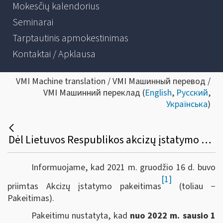
Mokesčių kalendorius
Seminarai
Tarptautinis apmokestinimas
Kontaktai / Apklausa
VMI Machine translation / VMI Машинный перевод /
VMI Машинний переклад (
English
,
Русский
,
Українська
)
Dėl Lietuvos Respublikos akcizų įstatymo 3, 22, 28, 29-1 straipsnių pakeitimo
Informuojame, kad 2021 m. gruodžio 16 d. buvo
[1]
priimtas Akcizų įstatymo pakeitimas
(toliau −
Pakeitimas).
Pakeitimu nustatyta, kad
nuo 2022 m. sausio 1