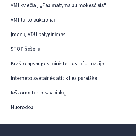
VMI kviečia į „Pasimatymą su mokesčiais“
VMI turto aukcionai
Įmonių VDU palyginimas
STOP šešėliui
Krašto apsaugos ministerijos informacija
Interneto svetainės atitikties paraiška
Ieškome turto savininkų
Nuorodos