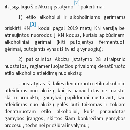
[2]
d.
įsigaliojo šie Akcizų įstatymo
pakeitimai:
1) etilo alkoholiui ir alkoholiniams gėrimams
[3]
priskirti KN
kodai pagal 2019 metų KN versiją bei
atnaujintos nuorodos į KN kodus, kuriais apibūdinami
alkoholiniai gėrimai (kiti putojantys fermentuoti
gėrimai, putojantis vynas iš šviežių vynuogių);
2) patikslintos Akcizų įstatymo 28 straipsnio
nuostatos, reglamentuojančios privalomą denatūruoto
etilo alkoholio atleidimą nuo akcizų:
- nustatytas iš dalies denatūruoto etilo alkoholio
atleidimas nuo akcizų, kai jis panaudotas ne maistui
skirtų produktų gamybai, papildomai nustatant, kad
atleidimas nuo akcizų galės būti taikomas ir tokiam
denatūruotam etilo alkoholiui, kuris panaudotas
gamybos įrangos, skirtos šiam konkrečiam gamybos
procesui, techninei priežiūrai ir valymui;