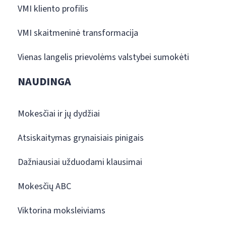
VMI kliento profilis
VMI skaitmeninė transformacija
Vienas langelis prievolėms valstybei sumokėti
NAUDINGA
Mokesčiai ir jų dydžiai
Atsiskaitymas grynaisiais pinigais
Dažniausiai užduodami klausimai
Mokesčių ABC
Viktorina moksleiviams