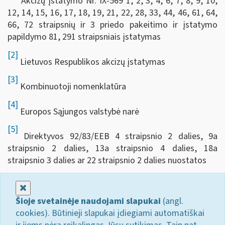
Akcizų įstatymo Nr. IX-569 1, 2, 3, 4, 6, 7, 8, 9, 10,
12, 14, 15, 16, 17, 18, 19, 21, 22, 28, 33, 44, 46, 61, 64,
66, 72 straipsnių ir 3 priedo pakeitimo ir įstatymo
papildymo 81, 291 straipsniais įstatymas
[2]
Lietuvos Respublikos akcizų įstatymas
[3]
Kombinuotoji nomenklatūra
[4]
Europos Sąjungos valstybė narė
[5]
Direktyvos 92/83/EEB 4 straipsnio 2 dalies, 9a
straipsnio 2 dalies, 13a straipsnio 4 dalies, 18a
straipsnio 3 dalies ar 22 straipsnio 2 dalies nuostatos
Uždaryti
Šioje svetainėje naudojami slapukai
(angl.
cookies). Būtinieji slapukai įdiegiami automatiškai