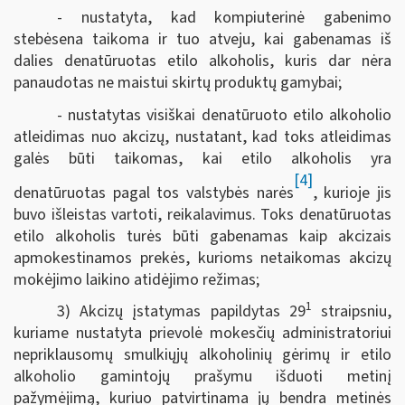
- nustatyta, kad kompiuterinė gabenimo
stebėsena taikoma ir tuo atveju, kai gabenamas iš
dalies denatūruotas etilo alkoholis, kuris dar nėra
panaudotas ne maistui skirtų produktų gamybai;
- nustatytas visiškai denatūruoto etilo alkoholio
atleidimas nuo akcizų, nustatant, kad toks atleidimas
galės būti taikomas, kai etilo alkoholis yra
[4]
denatūruotas pagal tos valstybės narės
, kurioje jis
buvo išleistas vartoti, reikalavimus. Toks denatūruotas
etilo alkoholis turės būti gabenamas kaip akcizais
apmokestinamos prekės, kurioms netaikomas akcizų
mokėjimo laikino atidėjimo režimas;
1
3) Akcizų įstatymas papildytas 29
straipsniu,
kuriame nustatyta prievolė mokesčių administratoriui
nepriklausomų smulkiųjų alkoholinių gėrimų ir etilo
alkoholio gamintojų prašymu išduoti metinį
pažymėjimą, kuriuo patvirtinama jų bendra metinės