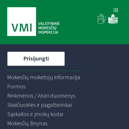
Prisijungti
Mokesčių mokėtojų informacija
Formos
Rinkmenos / Atviri duomenys
Skaičiuoklės ir pagalbininkai
Sąskaitos ir įmokų kodai
Mokesčių žinynas