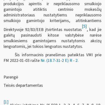
produkcijos apimtis ir nepriklausomo smulkiojo
gamintojo atitiktis centrinio mokesčių
administratoriaus nustatytiems nepriklausomo
smulkiojo gamintojo kriterijams, atitinkantiems
[5]
Direktyvoje 92/83/EEB įtvirtintas nuostatas
, kad jie
galėtų pasinaudoti kitose valstybėse narėse
smulkiesiems gamintojams nustatytomis akcizų
lengvatomis, jei tokios lengvatos nustatytos.
Šis informacinis pranešimas pateiktas VMI prie
FM
2022-01-03 rašte
Nr. (18.7-31-2 E) R - 2
.
Parengė
Teisės departamentas
[1]