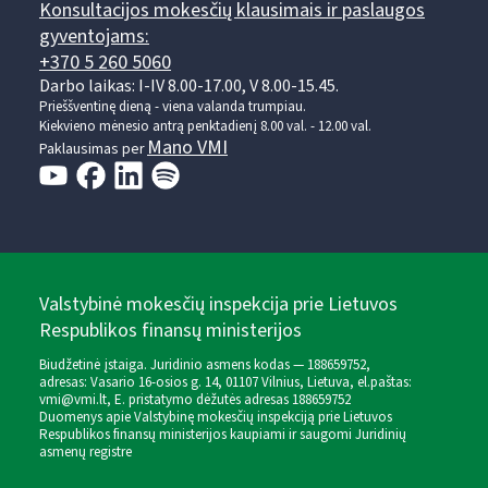
Konsultacijos mokesčių klausimais ir paslaugos
gyventojams:
+370 5 260 5060
Darbo laikas: I-IV 8.00-17.00, V 8.00-15.45.
Prieššventinę dieną - viena valanda trumpiau.
Kiekvieno mėnesio antrą penktadienį 8.00 val. - 12.00 val.
Mano VMI
Paklausimas per
Valstybinė mokesčių inspekcija prie Lietuvos
Respublikos finansų ministerijos
Biudžetinė įstaiga. Juridinio asmens kodas — 188659752,
adresas: Vasario 16-osios g. 14, 01107 Vilnius, Lietuva, el.paštas:
vmi@vmi.lt
, E. pristatymo dėžutės adresas 188659752
Duomenys apie Valstybinę mokesčių inspekciją prie Lietuvos
Respublikos finansų ministerijos kaupiami ir saugomi Juridinių
asmenų registre