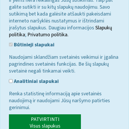
ir jiems nėra reikalingas Jūsų sutikimas. Taip pat
galite sutikti ir su kitų slapukų naudojimu. Savo
sutikimą bet kada galėsite atšaukti pakeisdami
interneto naršyklės nustatymus ir ištrindami
įrašytus slapukus. Daugiau informacijos
Slapukų
politika
;
Privatumo politika.
Būtinieji slapukai
Naudojami sklandžiam svetainės veikimui ir įgalina
pagrindines svetainės funkcijas. Be šių slapukų
svetainė negali tinkamai veikti.
Analitiniai slapukai
Renka statistinę informaciją apie svetainės
naudojimą ir naudojami Jūsų naršymo patirties
gerinimui.
PATVIRTINTI
Visus slapukus