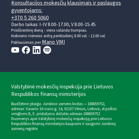
Konsultacijos mokesčių klausimais ir paslaugos
gyventojams:
+370 5 260 5060
Darbo laikas: I-IV 8.00-17.00, V 8.00-15.45.
Prieššventinę dieną - viena valanda trumpiau.
Kiekvieno mėnesio antrą penktadienį 8.00 val. - 12.00 val.
Mano VMI
Paklausimas per
Valstybinė mokesčių inspekcija prie Lietuvos
Respublikos finansų ministerijos
Biudžetinė įstaiga. Juridinio asmens kodas — 188659752,
adresas: Vasario 16-osios g. 14, 01107 Vilnius, Lietuva, el.paštas:
vmi@vmi.lt
, E. pristatymo dėžutės adresas 188659752
Duomenys apie Valstybinę mokesčių inspekciją prie Lietuvos
Respublikos finansų ministerijos kaupiami ir saugomi Juridinių
asmenų registre