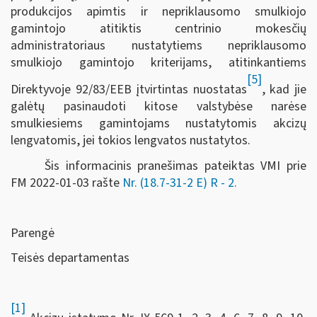
produkcijos apimtis ir nepriklausomo smulkiojo
gamintojo atitiktis centrinio mokesčių
administratoriaus nustatytiems nepriklausomo
smulkiojo gamintojo kriterijams, atitinkantiems
[5]
Direktyvoje 92/83/EEB įtvirtintas nuostatas
, kad jie
galėtų pasinaudoti kitose valstybėse narėse
smulkiesiems gamintojams nustatytomis akcizų
lengvatomis, jei tokios lengvatos nustatytos.
Šis informacinis pranešimas pateiktas VMI prie
FM
2022-01-03 rašte
Nr. (18.7-31-2 E) R - 2
.
Parengė
Teisės departamentas
[1]