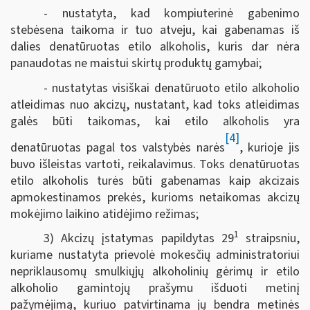
- nustatyta, kad kompiuterinė gabenimo
stebėsena taikoma ir tuo atveju, kai gabenamas iš
dalies denatūruotas etilo alkoholis, kuris dar nėra
panaudotas ne maistui skirtų produktų gamybai;
- nustatytas visiškai denatūruoto etilo alkoholio
atleidimas nuo akcizų, nustatant, kad toks atleidimas
galės būti taikomas, kai etilo alkoholis yra
[4]
denatūruotas pagal tos valstybės narės
, kurioje jis
buvo išleistas vartoti, reikalavimus. Toks denatūruotas
etilo alkoholis turės būti gabenamas kaip akcizais
apmokestinamos prekės, kurioms netaikomas akcizų
mokėjimo laikino atidėjimo režimas;
1
3) Akcizų įstatymas papildytas 29
straipsniu,
kuriame nustatyta prievolė mokesčių administratoriui
nepriklausomų smulkiųjų alkoholinių gėrimų ir etilo
alkoholio gamintojų prašymu išduoti metinį
pažymėjimą, kuriuo patvirtinama jų bendra metinės