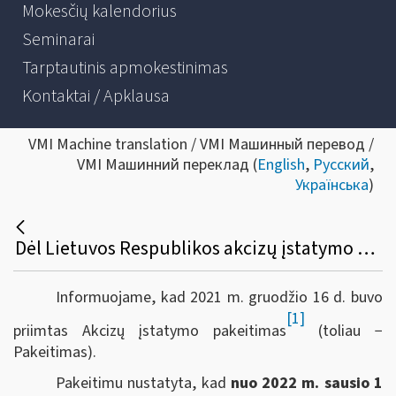
Mokesčių kalendorius
Seminarai
Tarptautinis apmokestinimas
Kontaktai / Apklausa
VMI Machine translation / VMI Машинный перевод /
VMI Машинний переклад (
English
,
Русский
,
Українська
)
Dėl Lietuvos Respublikos akcizų įstatymo 3, 22, 28, 29-1 straipsnių pakeitimo
Informuojame, kad 2021 m. gruodžio 16 d. buvo
[1]
priimtas Akcizų įstatymo pakeitimas
(toliau −
Pakeitimas).
Pakeitimu nustatyta, kad
nuo 2022 m. sausio 1