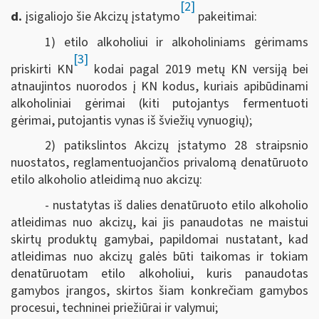
[2]
d.
įsigaliojo šie Akcizų įstatymo
pakeitimai:
1) etilo alkoholiui ir alkoholiniams gėrimams
[3]
priskirti KN
kodai pagal 2019 metų KN versiją bei
atnaujintos nuorodos į KN kodus, kuriais apibūdinami
alkoholiniai gėrimai (kiti putojantys fermentuoti
gėrimai, putojantis vynas iš šviežių vynuogių);
2) patikslintos Akcizų įstatymo 28 straipsnio
nuostatos, reglamentuojančios privalomą denatūruoto
etilo alkoholio atleidimą nuo akcizų:
- nustatytas iš dalies denatūruoto etilo alkoholio
atleidimas nuo akcizų, kai jis panaudotas ne maistui
skirtų produktų gamybai, papildomai nustatant, kad
atleidimas nuo akcizų galės būti taikomas ir tokiam
denatūruotam etilo alkoholiui, kuris panaudotas
gamybos įrangos, skirtos šiam konkrečiam gamybos
procesui, techninei priežiūrai ir valymui;