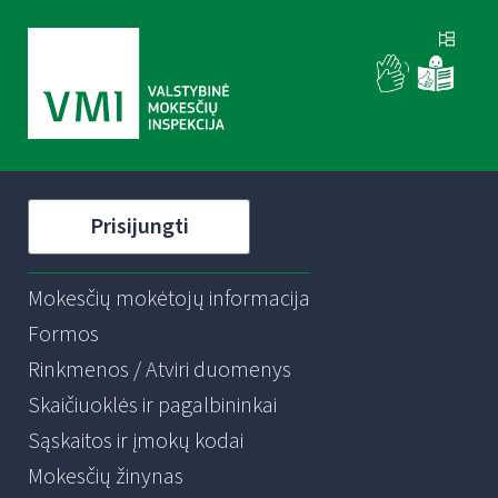
Prisijungti
Mokesčių mokėtojų informacija
Formos
Rinkmenos / Atviri duomenys
Skaičiuoklės ir pagalbininkai
Sąskaitos ir įmokų kodai
Mokesčių žinynas