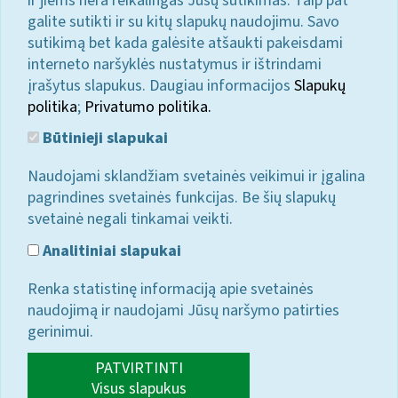
ir jiems nėra reikalingas Jūsų sutikimas. Taip pat
galite sutikti ir su kitų slapukų naudojimu. Savo
sutikimą bet kada galėsite atšaukti pakeisdami
interneto naršyklės nustatymus ir ištrindami
įrašytus slapukus. Daugiau informacijos
Slapukų
politika
;
Privatumo politika.
Būtinieji slapukai
Naudojami sklandžiam svetainės veikimui ir įgalina
pagrindines svetainės funkcijas. Be šių slapukų
svetainė negali tinkamai veikti.
Analitiniai slapukai
Renka statistinę informaciją apie svetainės
naudojimą ir naudojami Jūsų naršymo patirties
gerinimui.
PATVIRTINTI
Visus slapukus