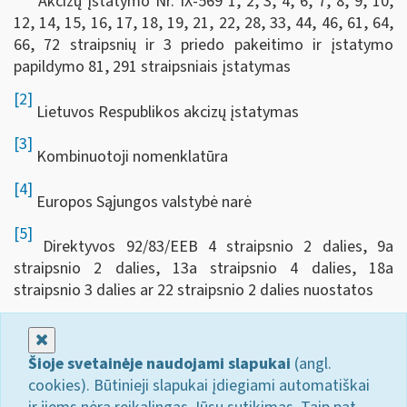
Akcizų įstatymo Nr. IX-569 1, 2, 3, 4, 6, 7, 8, 9, 10,
12, 14, 15, 16, 17, 18, 19, 21, 22, 28, 33, 44, 46, 61, 64,
66, 72 straipsnių ir 3 priedo pakeitimo ir įstatymo
papildymo 81, 291 straipsniais įstatymas
[2]
Lietuvos Respublikos akcizų įstatymas
[3]
Kombinuotoji nomenklatūra
[4]
Europos Sąjungos valstybė narė
[5]
Direktyvos 92/83/EEB 4 straipsnio 2 dalies, 9a
straipsnio 2 dalies, 13a straipsnio 4 dalies, 18a
straipsnio 3 dalies ar 22 straipsnio 2 dalies nuostatos
Uždaryti
Šioje svetainėje naudojami slapukai
(angl.
cookies). Būtinieji slapukai įdiegiami automatiškai