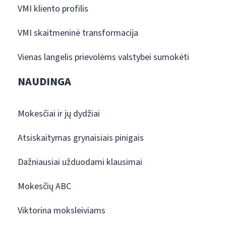
VMI kliento profilis
VMI skaitmeninė transformacija
Vienas langelis prievolėms valstybei sumokėti
NAUDINGA
Mokesčiai ir jų dydžiai
Atsiskaitymas grynaisiais pinigais
Dažniausiai užduodami klausimai
Mokesčių ABC
Viktorina moksleiviams