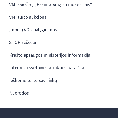
VMI kviečia į „Pasimatymą su mokesčiais“
VMI turto aukcionai
Įmonių VDU palyginimas
STOP šešėliui
Krašto apsaugos ministerijos informacija
Interneto svetainės atitikties paraiška
Ieškome turto savininkų
Nuorodos