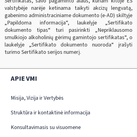
Sertifikatas, savo pagaminto alaus, kuriam kitoje ES
valstybėje narėje ketinama taikyti akcizų lengvatą,
gabenimo administraciniame dokumento (e-AD) skiltyje
„Papildoma informacija“, laukelyje „Sertifikato
dokumento tipas“ turi pasirinkti „Nepriklausomo
smulkiojo alkoholinių gėrimų gamintojo sertifikatas“, o
laukelyje „Sertifikato dokumento nuoroda“ įrašyti
turimo Sertifikato serijos numerį.
APIE VMI
Misija, Vizija ir Vertybės
Struktūra ir kontaktinė informacija
Konsultavimasis su visuomene