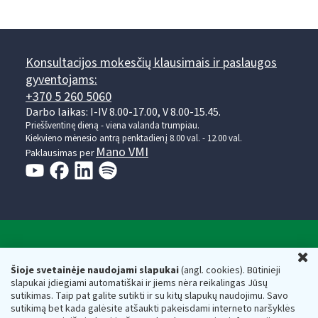
Konsultacijos mokesčių klausimais ir paslaugos
gyventojams:
+370 5 260 5060
Darbo laikas: I-IV 8.00-17.00, V 8.00-15.45.
Prieššventinę dieną - viena valanda trumpiau.
Kiekvieno mėnesio antrą penktadienį 8.00 val. - 12.00 val.
Mano VMI
Paklausimas per
Valstybinė mokesčių inspekcija prie Lietuvos
U
Respublikos finansų ministerijos
Šioje svetainėje naudojami slapukai
(angl. cookies). Būtinieji
slapukai įdiegiami automatiškai ir jiems nėra reikalingas Jūsų
Biudžetinė įstaiga. Juridinio asmens kodas — 188659752,
sutikimas. Taip pat galite sutikti ir su kitų slapukų naudojimu. Savo
adresas: Vasario 16-osios g. 14, 01107 Vilnius, Lietuva, el.paštas:
sutikimą bet kada galėsite atšaukti pakeisdami interneto naršyklės
vmi@vmi.lt
, E. pristatymo dėžutės adresas 188659752