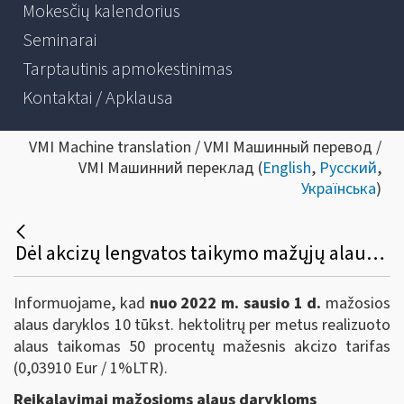
Mokesčių kalendorius
Seminarai
Tarptautinis apmokestinimas
Kontaktai / Apklausa
VMI Machine translation / VMI Машинный перевод /
VMI Машинний переклад (
English
,
Русский
,
Українська
)
Dėl akcizų lengvatos taikymo mažųjų alaus daryklų pagamintam alui
Informuojame, kad
nuo 2022 m. sausio 1 d.
mažosios
alaus daryklos 10 tūkst. hektolitrų per metus realizuoto
alaus taikomas 50 procentų mažesnis akcizo tarifas
(0,03910 Eur / 1%LTR).
Reikalavimai mažosioms alaus darykloms