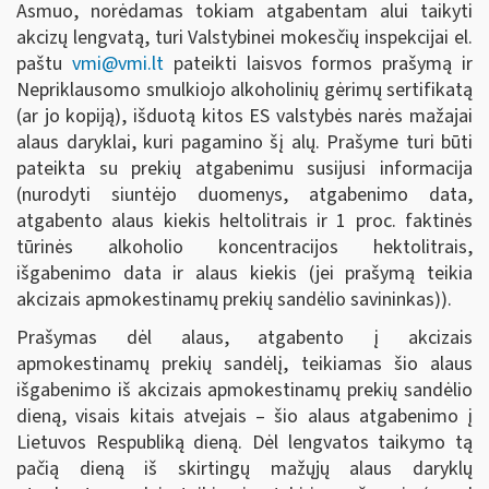
Asmuo, norėdamas tokiam atgabentam alui taikyti
akcizų lengvatą, turi Valstybinei mokesčių inspekcijai el.
paštu
vmi@vmi.lt
pateikti laisvos formos prašymą ir
Nepriklausomo smulkiojo alkoholinių gėrimų sertifikatą
(ar jo kopiją), išduotą kitos ES valstybės narės mažajai
alaus daryklai, kuri pagamino šį alų. Prašyme turi būti
pateikta su prekių atgabenimu susijusi informacija
(nurodyti siuntėjo duomenys, atgabenimo data,
atgabento alaus kiekis heltolitrais ir 1 proc. faktinės
tūrinės alkoholio koncentracijos hektolitrais,
išgabenimo data ir alaus kiekis (jei prašymą teikia
akcizais apmokestinamų prekių sandėlio savininkas)).
Prašymas dėl alaus, atgabento į akcizais
apmokestinamų prekių sandėlį, teikiamas šio alaus
išgabenimo iš akcizais apmokestinamų prekių sandėlio
dieną, visais kitais atvejais – šio alaus atgabenimo į
Lietuvos Respubliką dieną. Dėl lengvatos taikymo tą
pačią dieną iš skirtingų mažųjų alaus daryklų