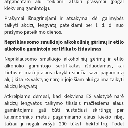
atgabentam alui teikiami atskiri prašymai (pagal
kiekvieną gamintoją).
Prašymai išnagrinėjami ir atsakymai dėl galimybės
taikyti akcizų lengvatą pateikiami per 1 d. d. nuo
prašymo pateikimo dienos.
Nepriklausomo smulkiojo alkoholinių gėrimų ir etilo
alkoholio gamintojo sertifikato išdavimas
Nepriklausomo smulkiojo alkoholinių gėrimų ir etilo
alkoholio gamintojo sertifikatas išduodamas, kai
Lietuvos mažoji alaus darykla siunčia savo pagamintą
alų į kitą ES valstybę narę ir joje šiam alui galima taikyti
akcizų lengvatą.
Atkreipiame dėmesį, kad kiekviena ES valstybė narė
akcizų lengvatos taikymo tikslais mažiesiems alaus
gamintojams gali būti nustačiusi skirtingą per
kalendorinius metus pagaminamo alaus kiekio ribą,
tačiau ji negali viršyti 200 tūkst. hektolitrų. Todėl