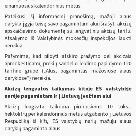
einamuosius kalendorinius metus.
Pateikusi šį informacinį pranešimą, mažoji alaus
darykla įgyja teisę savo pagamintam alui išrašyti akcizų
apskaičiavimo dokumentą su lengvatiniu akcizų tarifu.
Atsakymo iš Valstybinės mokesčių inspekcijos laukti
nereikia.
Pažymime, kad pildyti atskiro prašymo dėl akcizais
apmokestinamų prekių sandėlio leidimo papildymo 120
tarifine grupe („Alus, pagamintas mažosiose alaus
daryklose“) nereikia.
Akcizų lengvatos taikymas kitoje ES valstybėje
narėje pagamintam ir į Lietuvą įvežtam alui
Akcizų lengvata taikoma pirmiesiems 10 tūkst.
hektolitrų per kalendorinius metus atgabento į Lietuvos
Respubliką iš kitų ES valstybių narių mažųjų alaus
daryklų pagaminto alaus.