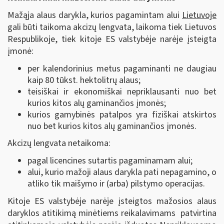
Mažąja alaus darykla, kurios pagamintam alui
Lietuvoje
gali būti taikoma akcizų lengvata, laikoma tiek Lietuvos
Respublikoje, tiek kitoje ES valstybėje narėje įsteigta
įmonė:
per kalendorinius metus pagaminanti ne daugiau
kaip 80 tūkst. hektolitrų alaus;
teisiškai ir ekonomiškai nepriklausanti nuo bet
kurios kitos alų gaminančios įmonės;
kurios gamybinės patalpos yra fiziškai atskirtos
nuo bet kurios kitos alų gaminančios įmonės.
Akcizų lengvata netaikoma:
pagal licencines sutartis pagaminamam alui;
alui, kurio mažoji alaus darykla pati nepagamino, o
atliko tik maišymo ir (arba) pilstymo operacijas.
Kitoje ES valstybėje narėje įsteigtos mažosios alaus
daryklos atitikimą minėtiems reikalavimams patvirtina