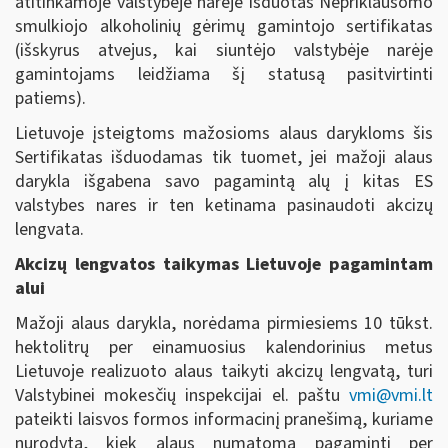
atitinkamoje valstybėje narėje išduotas Nepriklausomo
smulkiojo alkoholinių gėrimų gamintojo sertifikatas
(išskyrus atvejus, kai siuntėjo valstybėje narėje
gamintojams leidžiama šį statusą pasitvirtinti
patiems).
Lietuvoje įsteigtoms mažosioms alaus darykloms šis
Sertifikatas išduodamas tik tuomet, jei mažoji alaus
darykla išgabena savo pagamintą alų į kitas ES
valstybes nares ir ten ketinama pasinaudoti akcizų
lengvata.
Akcizų lengvatos taikymas Lietuvoje pagamintam
alui
Mažoji alaus darykla, norėdama pirmiesiems 10 tūkst.
hektolitrų per einamuosius kalendorinius metus
Lietuvoje realizuoto alaus taikyti akcizų lengvatą, turi
Valstybinei mokesčių inspekcijai el. paštu
vmi@vmi.lt
pateikti laisvos formos informacinį pranešimą, kuriame
nurodyta, kiek alaus numatoma pagaminti per