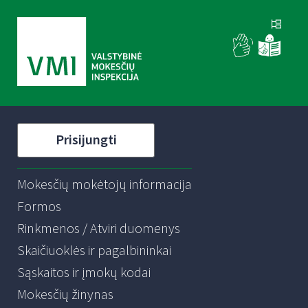
Prisijungti
Mokesčių mokėtojų informacija
Formos
Rinkmenos / Atviri duomenys
Skaičiuoklės ir pagalbininkai
Sąskaitos ir įmokų kodai
Mokesčių žinynas