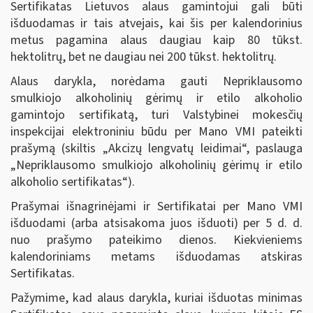
Sertifikatas Lietuvos alaus gamintojui gali būti
išduodamas ir tais atvejais, kai šis per kalendorinius
metus pagamina alaus daugiau kaip 80 tūkst.
hektolitrų, bet ne daugiau nei 200 tūkst. hektolitrų.
Alaus darykla, norėdama gauti Nepriklausomo
smulkiojo alkoholinių gėrimų ir etilo alkoholio
gamintojo sertifikatą, turi Valstybinei mokesčių
inspekcijai elektroniniu būdu per Mano VMI pateikti
prašymą (skiltis „Akcizų lengvatų leidimai“, paslauga
„Nepriklausomo smulkiojo alkoholinių gėrimų ir etilo
alkoholio sertifikatas“).
Prašymai išnagrinėjami ir Sertifikatai per Mano VMI
išduodami (arba atsisakoma juos išduoti) per 5 d. d.
nuo prašymo pateikimo dienos. Kiekvieniems
kalendoriniams metams išduodamas atskiras
Sertifikatas.
Pažymime, kad alaus darykla, kuriai išduotas minimas