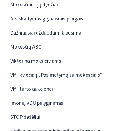
Mokesčiai ir jų dydžiai
Atsiskaitymas grynaisiais pinigais
Dažniausiai užduodami klausimai
Mokesčių ABC
Viktorina moksleiviams
VMI kviečia į „Pasimatymą su mokesčiais“
VMI turto aukcionai
Įmonių VDU palyginimas
STOP šešėliui