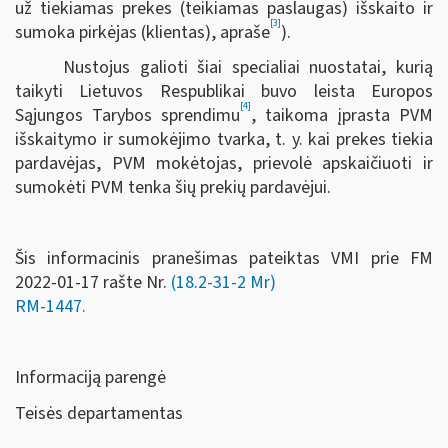
už tiekiamas prekes (teikiamas paslaugas) išskaito ir
[3]
sumoka pirkėjas (klientas), apraše
).
Nustojus galioti šiai specialiai nuostatai, kurią
taikyti Lietuvos Respublikai buvo leista Europos
[4]
Sąjungos Tarybos sprendimu
, taikoma įprasta PVM
išskaitymo ir sumokėjimo tvarka, t. y. kai prekes tiekia
pardavėjas, PVM mokėtojas, prievolė apskaičiuoti ir
sumokėti PVM tenka šių prekių pardavėjui.
Šis informacinis pranešimas pateiktas VMI prie FM
2022-01-17 rašte Nr.
(18.2-31-2 Mr)
RM-1447
.
Informaciją parengė
Teisės departamentas