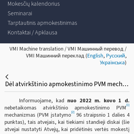
Mokesčių kalendorius
Seminarai
Tarptautinis apmokestinimas
Kontaktai / Apklausa
VMI Machine translation / VMI Машинный перевод /
VMI Машинний переклад (
English
,
Русский
,
Українська
)
Dėl atvirkštinio apmokestinimo PVM mechanizmo taikymo standiesiems diskams
Informuojame, kad
nuo 2022 m. kovo 1 d.
[1]
nebetaikomas atvirkštinio apmokestinimo PVM
[2]
mechanizmas (PVM įstatymo
96 straipsnio 1 dalies 4
punktas), tais atvejais, kai tiekiami standieji diskai (šie
atvejai nustatyti Atvejų, kai pridėtinės vertės mokestį