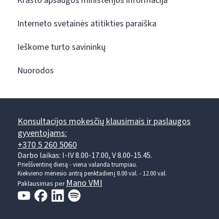
Krašto apsaugos ministerijos informacija
Interneto svetainės atitikties paraiška
Ieškome turto savininkų
Nuorodos
Konsultacijos mokesčių klausimais ir paslaugos
gyventojams:
+370 5 260 5060
Darbo laikas: I-IV 8.00-17.00, V 8.00-15.45.
Prieššventinę dieną - viena valanda trumpiau.
Kiekvieno mėnesio antrą penktadienį 8.00 val. - 12.00 val.
Mano VMI
Paklausimas per