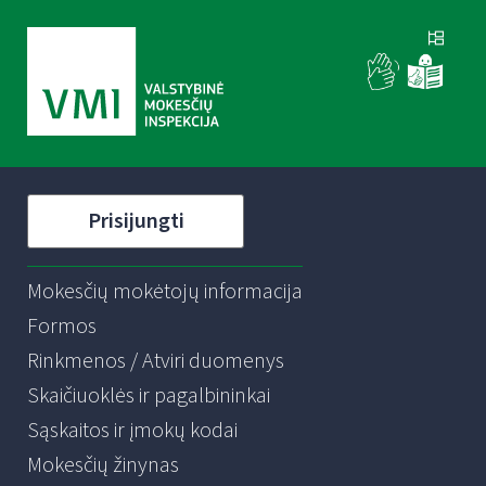
Prisijungti
Mokesčių mokėtojų informacija
Formos
Rinkmenos / Atviri duomenys
Skaičiuoklės ir pagalbininkai
Sąskaitos ir įmokų kodai
Mokesčių žinynas