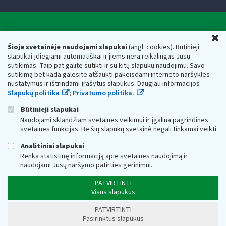
Valstybinė mokesčių inspekcija prie Lietuvos
U
Respublikos finansų ministerijos
Šioje svetainėje naudojami slapukai
(angl. cookies). Būtinieji
slapukai įdiegiami automatiškai ir jiems nėra reikalingas Jūsų
Biudžetinė įstaiga. Juridinio asmens kodas — 188659752,
sutikimas. Taip pat galite sutikti ir su kitų slapukų naudojimu. Savo
adresas: Vasario 16-osios g. 14, 01107 Vilnius, Lietuva, el.paštas:
sutikimą bet kada galėsite atšaukti pakeisdami interneto naršyklės
vmi@vmi.lt
, E. pristatymo dėžutės adresas 188659752
nustatymus ir ištrindami įrašytus slapukus. Daugiau informacijos
Duomenys apie Valstybinę mokesčių inspekciją prie Lietuvos
Slapukų politika
;
Privatumo politika.
Respublikos finansų ministerijos kaupiami ir saugomi Juridinių
asmenų registre
Būtinieji slapukai
Naudojami sklandžiam svetainės veikimui ir įgalina pagrindines
svetainės funkcijas. Be šių slapukų svetainė negali tinkamai veikti.
Analitiniai slapukai
Renka statistinę informaciją apie svetainės naudojimą ir
naudojami Jūsų naršymo patirties gerinimui.
PATVIRTINTI
Visus slapukus
PATVIRTINTI
Pasirinktus slapukus