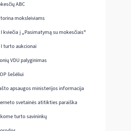
kesčių ABC
ktorina moksleiviams
I kviečia į „Pasimatymą su mokesčiais“
I turto aukcionai
onių VDU palyginimas
OP šešėliui
ašto apsaugos ministerijos informacija
terneto svetainės atitikties paraiška
škome turto savininkų
orodos