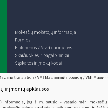
Mokesčių mokėtojų informacija
Formos
Rinkmenos / Atviri duomenys
Skaičiuoklės ir pagalbininkai
Sąskaitos ir įmokų kodai
Machine translation / VMI Машинный перевод / VMI Машин
ų ir įmonių apklausos
MI) informuoja, jog š. m. sausio – vasario mėn. mokesči
I, mokesčių administratoriaus teikiamų paslaugų ir šešėli