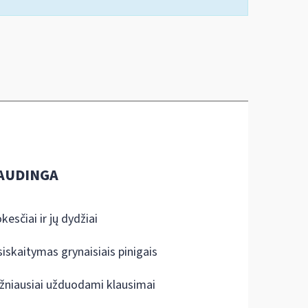
AUDINGA
kesčiai ir jų dydžiai
siskaitymas grynaisiais pinigais
žniausiai užduodami klausimai