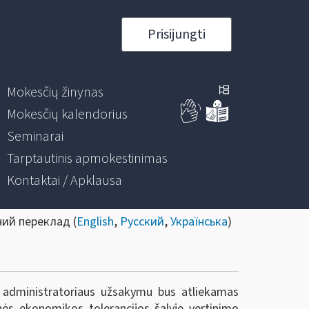
Prisijungti
Mokesčių žinynas
Mokesčių kalendorius
Seminarai
Tarptautinis apmokestinimas
Kontaktai / Apklausa
ний переклад (
English
,
Русский
,
Українська
)
ų administratoriaus užsakymu bus atliekamas
nės ekonomikos tolerancijos šalyje vertinimo