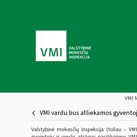
VMI 
VMI vardu bus atliekamos gyventoj
Valstybinė mokesčių inspekcija (toliau – V
gyventojų ir verslo atstovų pasitikėjimo VM