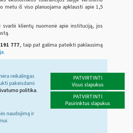
o metu iš viso planuojama apklausti apie 1,5
 svarbi klientų nuomonė apie instituciją, jos
astą.
2191 777
, taip pat galima pateikti paklausimą
ja.
 nėra reikalingas
PATVIRTINTI
aukti pakeisdami
Visus slapukus
ivatumo politika.
PATVIRTINTI
Pasirinktus slapukus
nės naudojimą ir
mui.