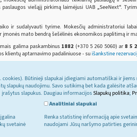
 paslaugos viešąjį pirkimą laimėjusi UAB „SeeNext“. Tyrim
aiko ir sudalyvauti tyrime. Mokesčių administratoriui labai
 ir įmonės mato bendrą šešėlinės ekonomikos paplitimą ir m
simais galima paskambinus
1882
(+370 5 260 5060)
ar
8 5 
jos klientų aptarnavimo padaliniuose - su
išankstine rezervaci
. cookies). Būtinieji slapukai įdiegiami automatiškai ir jiems
u kitų slapukų naudojimu. Savo sutikimą bet kada galėsite atš
i įrašytus slapukus. Daugiau informacijos
Slapukų politika
;
Pr
Analitiniai slapukai
įgalina
Renka statistinę informaciją apie svetai
ukų svetainė
naudojami Jūsų naršymo patirties gerini