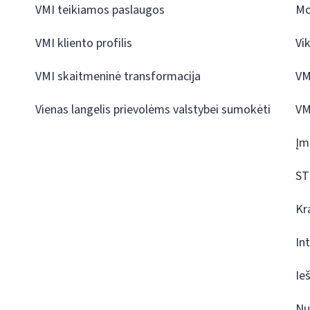
VMI teikiamos paslaugos
Mo
VMI kliento profilis
Vi
VMI skaitmeninė transformacija
VM
Vienas langelis prievolėms valstybei sumokėti
VM
Įm
ST
Kr
In
Ie
Nu