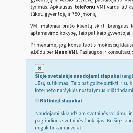
tyrimas. Apklausas
telefonu
VMI vardu atliks
tūkst. gyventojų ir 750 įmonių.
VMI maloniai prašo klientų skirti brangaus l
aptarnavimo kokybę, taip pat kaip gyventojai
Primename, jog konsultuotis mokesčių klau
e.būdu per
Mano VMI
. Paslaugos ir konsultaci
Uždaryti
Šioje svetainėje naudojami slapukai
(angl
Jūsų sutikimas. Taip pat galite sutikti ir s
interneto naršyklės nustatymus ir ištrindam
Būtinieji slapukai
Naudojami sklandžiam svetainės veikimui ir 
pagrindines svetainės funkcijas. Be šių slap
negali tinkamai veikti.