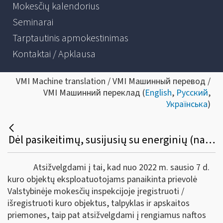
Mokesčių kalendorius
Seminarai
Tarptautinis apmokestinimas
Kontaktai / Apklausa
VMI Machine translation / VMI Машинный перевод /
VMI Машинний переклад (
English
,
Русский
,
Українська
)
Dėl pasikeitimų, susijusių su energinių (naftos) produktų apskaita ir ataskaitų teikimu
Atsižvelgdami į tai, kad nuo 2022 m. sausio 7 d.
kuro objektų eksploatuotojams panaikinta prievolė
Valstybinėje mokesčių inspekcijoje įregistruoti /
išregistruoti kuro objektus, talpyklas ir apskaitos
priemones, taip pat atsižvelgdami į rengiamus naftos