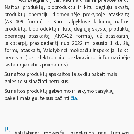
Atsižvelgiant į tai, kad naikinama prievolė teikti
Naftos produktų, bioproduktų ir kitų degiųjų skystų
produktų operacijų didmeninėje prekyboje ataskaitą
(AKC409 forma) ir Kuro talpyklose laikomų naftos
produktų, bioproduktų ir kitų degiųjų skystų produktų
operacijų ataskaitą (AKC412 forma), už ataskaitinį
laikotarpį,
prasidedantį nuo 2022 m. sausio 1 d.
, šių
formų ataskaitų Valstybinei mokesčių inspekcijai teikti
nereikia (jos Elektroninio deklaravimo informacinėje
sistemoje nebus priimamos).
Su naftos produktų apskaitos taisyklių pakeitimais
galėsite susipažinti netrukus.
Su naftos produktų gabenimo ir laikymo taisyklių
pakeitimais galite susipažinti
čia
.
[1]
Valstybinės mokesčių inspekcijos prie Lietuvos