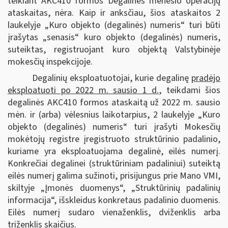
teikiant AKC410 formos Degalinės mėnesio operacijų
ataskaitas, nėra. Kaip ir anksčiau, šios ataskaitos 2
laukelyje „Kuro objekto (degalinės) numeris“ turi būti
įrašytas „senasis“ kuro objekto (degalinės) numeris,
suteiktas, registruojant kuro objektą Valstybinėje
mokesčių inspekcijoje.
Degalinių eksploatuotojai, kurie degalinę
pradėjo
eksploatuoti po 2022 m. sausio 1 d.
, teikdami šios
degalinės AKC410 formos ataskaitą už 2022 m. sausio
mėn. ir (arba) vėlesnius laikotarpius, 2 laukelyje „Kuro
objekto (degalinės) numeris“ turi įrašyti Mokesčių
mokėtojų registre įregistruoto struktūrinio padalinio,
kuriame yra eksploatuojama degalinė, eilės numerį.
Konkrečiai degalinei (struktūriniam padaliniui) suteiktą
eilės numerį galima sužinoti, prisijungus prie Mano VMI,
skiltyje „Įmonės duomenys“, „Struktūrinių padalinių
informacija“, išskleidus konkretaus padalinio duomenis.
Eilės numerį sudaro vienaženklis, dviženklis arba
triženklis skaičius.