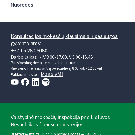
Nuorodos
Konsultacijos mokesčių klausimais ir paslaugos
gyventojams:
+370 5 260 5060
Darbo laikas: I-IV 8.00-17.00, V 8.00-15.45.
Prieššventinę dieną - viena valanda trumpiau.
Kiekvieno mėnesio antrą penktadienį 8.00 val. - 12.00 val.
Mano VMI
Paklausimas per
Valstybinė mokesčių inspekcija prie Lietuvos
Respublikos finansų ministerijos
Biudžetinė įstaiga. Juridinio asmens kodas — 188659752,