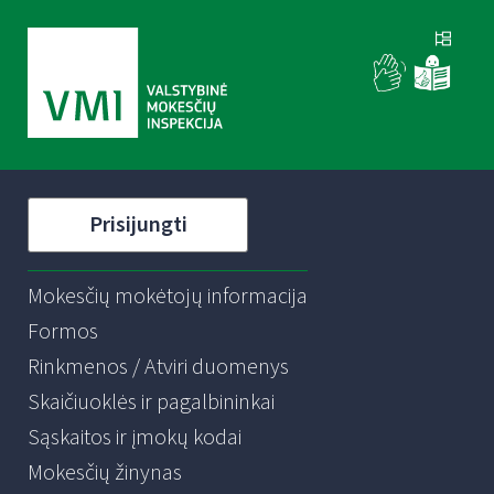
Prisijungti
Mokesčių mokėtojų informacija
Formos
Rinkmenos / Atviri duomenys
Skaičiuoklės ir pagalbininkai
Sąskaitos ir įmokų kodai
Mokesčių žinynas