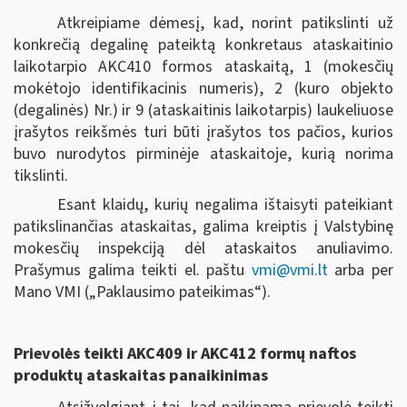
Atkreipiame dėmesį, kad, norint patikslinti už
konkrečią degalinę pateiktą konkretaus ataskaitinio
laikotarpio AKC410 formos ataskaitą, 1 (mokesčių
mokėtojo identifikacinis numeris), 2 (kuro objekto
(degalinės) Nr.) ir 9 (ataskaitinis laikotarpis) laukeliuose
įrašytos reikšmės turi būti įrašytos tos pačios, kurios
buvo nurodytos pirminėje ataskaitoje, kurią norima
tikslinti.
Esant klaidų, kurių negalima ištaisyti pateikiant
patikslinančias ataskaitas, galima kreiptis į Valstybinę
mokesčių inspekciją dėl ataskaitos anuliavimo.
Prašymus galima teikti el. paštu
vmi@vmi.lt
arba per
Mano VMI („Paklausimo pateikimas“).
Prievolės teikti AKC409 ir AKC412 formų naftos
produktų ataskaitas panaikinimas