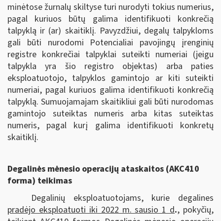
minėtose žurnalų skiltyse turi nurodyti tokius numerius,
pagal kuriuos būtų galima identifikuoti konkrečią
talpyklą ir (ar) skaitiklį. Pavyzdžiui, degalų talpykloms
gali būti nurodomi Potencialiai pavojingų įrenginių
registre konkrečiai talpyklai suteikti numeriai (jeigu
talpykla yra šio registro objektas) arba paties
eksploatuotojo, talpyklos gamintojo ar kiti suteikti
numeriai, pagal kuriuos galima identifikuoti konkrečią
talpyklą. Sumuojamajam skaitikliui gali būti nurodomas
gamintojo suteiktas numeris arba kitas suteiktas
numeris, pagal kurį galima identifikuoti konkretų
skaitiklį.
Degalinės mėnesio operacijų ataskaitos (AKC410
forma) teikimas
Degalinių eksploatuotojams, kurie degalines
pradėjo eksploatuoti iki 2022 m. sausio 1 d
.
, pokyčių,