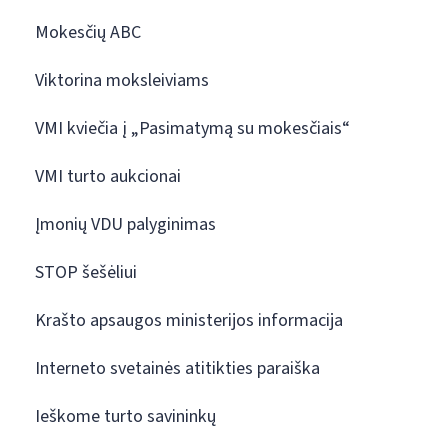
Mokesčių ABC
Viktorina moksleiviams
VMI kviečia į „Pasimatymą su mokesčiais“
VMI turto aukcionai
Įmonių VDU palyginimas
STOP šešėliui
Krašto apsaugos ministerijos informacija
Interneto svetainės atitikties paraiška
Ieškome turto savininkų