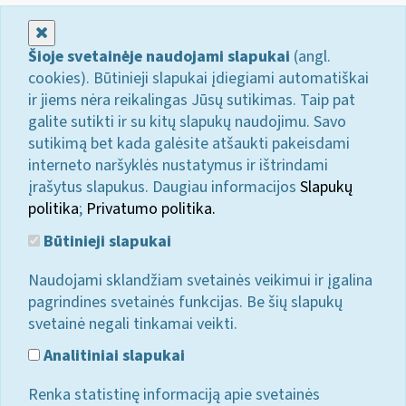
Uždaryti
Šioje svetainėje naudojami slapukai
(angl.
cookies). Būtinieji slapukai įdiegiami automatiškai
ir jiems nėra reikalingas Jūsų sutikimas. Taip pat
galite sutikti ir su kitų slapukų naudojimu. Savo
sutikimą bet kada galėsite atšaukti pakeisdami
interneto naršyklės nustatymus ir ištrindami
įrašytus slapukus. Daugiau informacijos
Slapukų
politika
;
Privatumo politika.
Būtinieji slapukai
Naudojami sklandžiam svetainės veikimui ir įgalina
pagrindines svetainės funkcijas. Be šių slapukų
svetainė negali tinkamai veikti.
Analitiniai slapukai
Renka statistinę informaciją apie svetainės