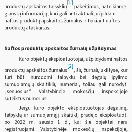
[1]
produktų apskaitos taisyklių
pakeitimus, pateikiame
glaustą informaciją, kuri gali būti aktuali, užpildant
naftos produktų apskaitos žurnalus ir teikiant naftos
produktų ataskaitas.
Naftos produktų apskaitos žurnalų užpildymas
Kuro objektų eksploatuotojai, užpildydami naftos
[2]
produktų apskaitos žurnalus
, šių žurnalų skiltyse, kur
turi būti nurodomi talpyklų bei degalų įpylimo
sumuojamųjų skaitiklių numeriai, toliau gali nurodyti
„senuosius“ Valstybinėje mokesčių inspekcijoje
suteiktus numerius.
Jeigu kuro objekto eksploatuotojas degalinę,
talpyklą ar sumuojamąjį skaitiklį
pradėjo eksploatuoti
po 2022 m. sausio 1 d.
, kai šie objektai nėra
registruojami Valstybinėje mokesčių inspekcijoje,