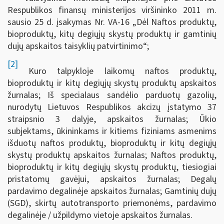
Respublikos finansų ministerijos viršininko 2011 m.
sausio 25 d. įsakymas Nr. VA-16 „Dėl Naftos produktų,
bioproduktų, kitų degiųjų skystų produktų ir gamtinių
dujų apskaitos taisyklių patvirtinimo“;
[2]
Kuro talpykloje laikomų naftos produktų,
bioproduktų ir kitų degiųjų skystų produktų apskaitos
žurnalas; Iš specialaus sandėlio parduotų gazolių,
nurodytų Lietuvos Respublikos akcizų įstatymo 37
straipsnio 3 dalyje, apskaitos žurnalas; Ūkio
subjektams, ūkininkams ir kitiems fiziniams asmenims
išduotų naftos produktų, bioproduktų ir kitų degiųjų
skystų produktų apskaitos žurnalas; Naftos produktų,
bioproduktų ir kitų degiųjų skystų produktų, tiesiogiai
pristatomų gavėjui, apskaitos žurnalas; Degalų
pardavimo degalinėje apskaitos žurnalas; Gamtinių dujų
(SGD), skirtų autotransporto priemonėms, pardavimo
degalinėje / užpildymo vietoje apskaitos žurnalas.