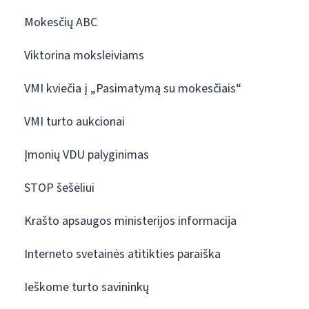
Mokesčių ABC
Viktorina moksleiviams
VMI kviečia į „Pasimatymą su mokesčiais“
VMI turto aukcionai
Įmonių VDU palyginimas
STOP šešėliui
Krašto apsaugos ministerijos informacija
Interneto svetainės atitikties paraiška
Ieškome turto savininkų