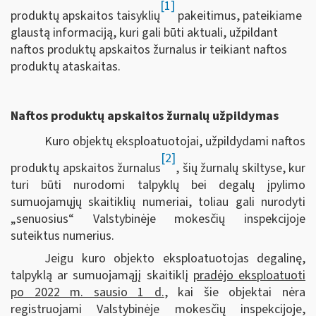
[1]
produktų apskaitos taisyklių
pakeitimus, pateikiame
glaustą informaciją, kuri gali būti aktuali, užpildant
naftos produktų apskaitos žurnalus ir teikiant naftos
produktų ataskaitas.
Naftos produktų apskaitos žurnalų užpildymas
Kuro objektų eksploatuotojai, užpildydami naftos
[2]
produktų apskaitos žurnalus
, šių žurnalų skiltyse, kur
turi būti nurodomi talpyklų bei degalų įpylimo
sumuojamųjų skaitiklių numeriai, toliau gali nurodyti
„senuosius“ Valstybinėje mokesčių inspekcijoje
suteiktus numerius.
Jeigu kuro objekto eksploatuotojas degalinę,
talpyklą ar sumuojamąjį skaitiklį
pradėjo eksploatuoti
po 2022 m. sausio 1 d.
, kai šie objektai nėra
registruojami Valstybinėje mokesčių inspekcijoje,