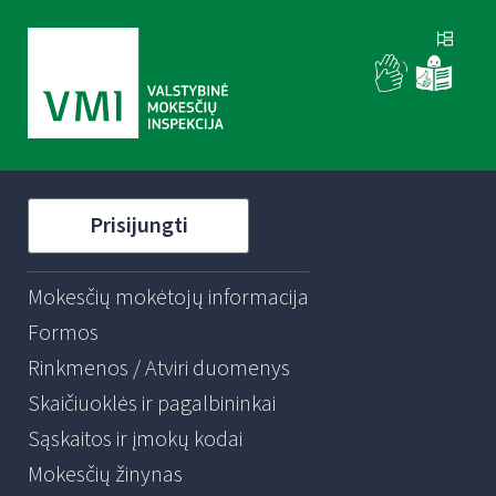
Prisijungti
Mokesčių mokėtojų informacija
Formos
Rinkmenos / Atviri duomenys
Skaičiuoklės ir pagalbininkai
Sąskaitos ir įmokų kodai
Mokesčių žinynas