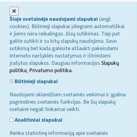
Uždaryti
Šioje svetainėje naudojami slapukai
(angl.
cookies). Būtinieji slapukai įdiegiami automatiškai
ir jiems nėra reikalingas Jūsų sutikimas. Taip pat
galite sutikti ir su kitų slapukų naudojimu. Savo
sutikimą bet kada galėsite atšaukti pakeisdami
interneto naršyklės nustatymus ir ištrindami
įrašytus slapukus. Daugiau informacijos
Slapukų
politika
;
Privatumo politika.
Būtinieji slapukai
Naudojami sklandžiam svetainės veikimui ir įgalina
pagrindines svetainės funkcijas. Be šių slapukų
svetainė negali tinkamai veikti.
Analitiniai slapukai
Renka statistinę informaciją apie svetainės