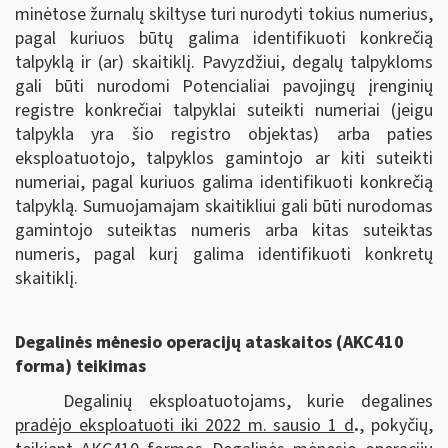
minėtose žurnalų skiltyse turi nurodyti tokius numerius,
pagal kuriuos būtų galima identifikuoti konkrečią
talpyklą ir (ar) skaitiklį. Pavyzdžiui, degalų talpykloms
gali būti nurodomi Potencialiai pavojingų įrenginių
registre konkrečiai talpyklai suteikti numeriai (jeigu
talpykla yra šio registro objektas) arba paties
eksploatuotojo, talpyklos gamintojo ar kiti suteikti
numeriai, pagal kuriuos galima identifikuoti konkrečią
talpyklą. Sumuojamajam skaitikliui gali būti nurodomas
gamintojo suteiktas numeris arba kitas suteiktas
numeris, pagal kurį galima identifikuoti konkretų
skaitiklį.
Degalinės mėnesio operacijų ataskaitos (AKC410
forma) teikimas
Degalinių eksploatuotojams, kurie degalines
pradėjo eksploatuoti iki 2022 m. sausio 1 d
.
, pokyčių,