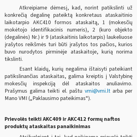
Atkreipiame dėmesį, kad, norint patikslinti už
konkrečią degalinę pateiktą konkretaus ataskaitinio
laikotarpio AKC410 formos ataskaitą, 1 (mokesčių
mokėtojo identifikacinis numeris), 2 (kuro objekto
(degalinės) Nr.) ir 9 (ataskaitinis laikotarpis) laukeliuose
įrašytos reikšmės turi būti įrašytos tos pačios, kurios
buvo nurodytos pirminėje ataskaitoje, kurią norima
tikslinti.
Esant klaidų, kurių negalima ištaisyti pateikiant
patikslinančias ataskaitas, galima kreiptis į Valstybinę
mokesčių inspekciją dėl ataskaitos anuliavimo.
Prašymus galima teikti el. paštu
vmi@vmi.lt
arba per
Mano VMI („Paklausimo pateikimas“).
Prievolės teikti AKC409 ir AKC412 formų naftos
produktų ataskaitas panaikinimas