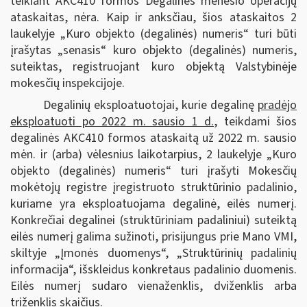
teikiant AKC410 formos Degalinės mėnesio operacijų
ataskaitas, nėra. Kaip ir anksčiau, šios ataskaitos 2
laukelyje „Kuro objekto (degalinės) numeris“ turi būti
įrašytas „senasis“ kuro objekto (degalinės) numeris,
suteiktas, registruojant kuro objektą Valstybinėje
mokesčių inspekcijoje.
Degalinių eksploatuotojai, kurie degalinę
pradėjo
eksploatuoti po 2022 m. sausio 1 d.
, teikdami šios
degalinės AKC410 formos ataskaitą už 2022 m. sausio
mėn. ir (arba) vėlesnius laikotarpius, 2 laukelyje „Kuro
objekto (degalinės) numeris“ turi įrašyti Mokesčių
mokėtojų registre įregistruoto struktūrinio padalinio,
kuriame yra eksploatuojama degalinė, eilės numerį.
Konkrečiai degalinei (struktūriniam padaliniui) suteiktą
eilės numerį galima sužinoti, prisijungus prie Mano VMI,
skiltyje „Įmonės duomenys“, „Struktūrinių padalinių
informacija“, išskleidus konkretaus padalinio duomenis.
Eilės numerį sudaro vienaženklis, dviženklis arba
triženklis skaičius.