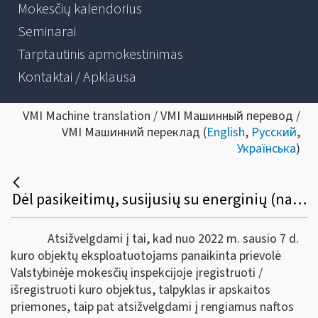
Mokesčių kalendorius
Seminarai
Tarptautinis apmokestinimas
Kontaktai / Apklausa
VMI Machine translation / VMI Машинный перевод /
VMI Машинний переклад (
English
,
Русский
,
Українська
)
Dėl pasikeitimų, susijusių su energinių (naftos) produktų apskaita ir ataskaitų teikimu
Atsižvelgdami į tai, kad nuo 2022 m. sausio 7 d.
kuro objektų eksploatuotojams panaikinta prievolė
Valstybinėje mokesčių inspekcijoje įregistruoti /
išregistruoti kuro objektus, talpyklas ir apskaitos
priemones, taip pat atsižvelgdami į rengiamus naftos