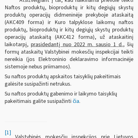
Atsižvelgiant į tai, kad naikinama prievolė teikti
Naftos produktų, bioproduktų ir kitų degiųjų skystų
produktų operacijų didmeninėje prekyboje ataskaitą
(AKC409 forma) ir Kuro talpyklose laikomų naftos
produktų, bioproduktų ir kitų degiųjų skystų produktų
operacijų ataskaitą (AKC412 forma), už ataskaitinį
laikotarpį,
prasidedantį nuo 2022 m. sausio 1 d.
, šių
formų ataskaitų Valstybinei mokesčių inspekcijai teikti
nereikia (jos Elektroninio deklaravimo informacinėje
sistemoje nebus priimamos).
Su naftos produktų apskaitos taisyklių pakeitimais
galėsite susipažinti netrukus.
Su naftos produktų gabenimo ir laikymo taisyklių
pakeitimais galite susipažinti
čia
.
[1]
Valstybinės mokesčių inspekcijos prie Lietuvos