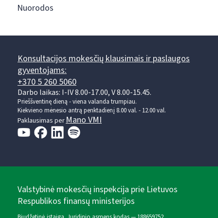
Nuorodos
Konsultacijos mokesčių klausimais ir paslaugos
gyventojams:
+370 5 260 5060
Darbo laikas: I-IV 8.00-17.00, V 8.00-15.45.
Prieššventinę dieną - viena valanda trumpiau.
Kiekvieno mėnesio antrą penktadienį 8.00 val. - 12.00 val.
Mano VMI
Paklausimas per
Valstybinė mokesčių inspekcija prie Lietuvos
Respublikos finansų ministerijos
Biudžetinė įstaiga. Juridinio asmens kodas — 188659752,