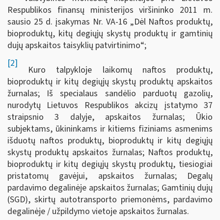
Respublikos finansų ministerijos viršininko 2011 m.
sausio 25 d. įsakymas Nr. VA-16 „Dėl Naftos produktų,
bioproduktų, kitų degiųjų skystų produktų ir gamtinių
dujų apskaitos taisyklių patvirtinimo“;
[2]
Kuro talpykloje laikomų naftos produktų,
bioproduktų ir kitų degiųjų skystų produktų apskaitos
žurnalas; Iš specialaus sandėlio parduotų gazolių,
nurodytų Lietuvos Respublikos akcizų įstatymo 37
straipsnio 3 dalyje, apskaitos žurnalas; Ūkio
subjektams, ūkininkams ir kitiems fiziniams asmenims
išduotų naftos produktų, bioproduktų ir kitų degiųjų
skystų produktų apskaitos žurnalas; Naftos produktų,
bioproduktų ir kitų degiųjų skystų produktų, tiesiogiai
pristatomų gavėjui, apskaitos žurnalas; Degalų
pardavimo degalinėje apskaitos žurnalas; Gamtinių dujų
(SGD), skirtų autotransporto priemonėms, pardavimo
degalinėje / užpildymo vietoje apskaitos žurnalas.