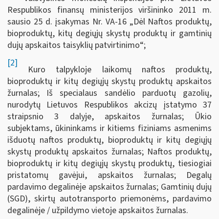
Respublikos finansų ministerijos viršininko 2011 m.
sausio 25 d. įsakymas Nr. VA-16 „Dėl Naftos produktų,
bioproduktų, kitų degiųjų skystų produktų ir gamtinių
dujų apskaitos taisyklių patvirtinimo“;
[2]
Kuro talpykloje laikomų naftos produktų,
bioproduktų ir kitų degiųjų skystų produktų apskaitos
žurnalas; Iš specialaus sandėlio parduotų gazolių,
nurodytų Lietuvos Respublikos akcizų įstatymo 37
straipsnio 3 dalyje, apskaitos žurnalas; Ūkio
subjektams, ūkininkams ir kitiems fiziniams asmenims
išduotų naftos produktų, bioproduktų ir kitų degiųjų
skystų produktų apskaitos žurnalas; Naftos produktų,
bioproduktų ir kitų degiųjų skystų produktų, tiesiogiai
pristatomų gavėjui, apskaitos žurnalas; Degalų
pardavimo degalinėje apskaitos žurnalas; Gamtinių dujų
(SGD), skirtų autotransporto priemonėms, pardavimo
degalinėje / užpildymo vietoje apskaitos žurnalas.