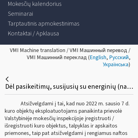
Mokesčių kalendorius
Seminarai
Tarptautinis apmokestinimas
Kontaktai / Apklausa
VMI Machine translation / VMI Машинный перевод /
VMI Машинний переклад (
English
,
Русский
,
Українська
)
Dėl pasikeitimų, susijusių su energinių (naftos) produktų apskaita ir ataskaitų teikimu
Atsižvelgdami į tai, kad nuo 2022 m. sausio 7 d.
kuro objektų eksploatuotojams panaikinta prievolė
Valstybinėje mokesčių inspekcijoje įregistruoti /
išregistruoti kuro objektus, talpyklas ir apskaitos
priemones, taip pat atsižvelgdami į rengiamus naftos