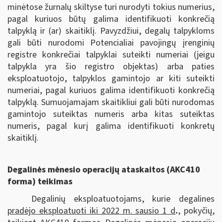
minėtose žurnalų skiltyse turi nurodyti tokius numerius,
pagal kuriuos būtų galima identifikuoti konkrečią
talpyklą ir (ar) skaitiklį. Pavyzdžiui, degalų talpykloms
gali būti nurodomi Potencialiai pavojingų įrenginių
registre konkrečiai talpyklai suteikti numeriai (jeigu
talpykla yra šio registro objektas) arba paties
eksploatuotojo, talpyklos gamintojo ar kiti suteikti
numeriai, pagal kuriuos galima identifikuoti konkrečią
talpyklą. Sumuojamajam skaitikliui gali būti nurodomas
gamintojo suteiktas numeris arba kitas suteiktas
numeris, pagal kurį galima identifikuoti konkretų
skaitiklį.
Degalinės mėnesio operacijų ataskaitos (AKC410
forma) teikimas
Degalinių eksploatuotojams, kurie degalines
pradėjo eksploatuoti iki 2022 m. sausio 1 d
.
, pokyčių,