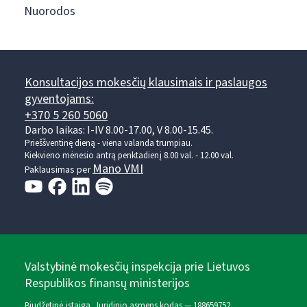
Nuorodos
Konsultacijos mokesčių klausimais ir paslaugos
gyventojams:
+370 5 260 5060
Darbo laikas: I-IV 8.00-17.00, V 8.00-15.45.
Prieššventinę dieną - viena valanda trumpiau.
Kiekvieno mėnesio antrą penktadienį 8.00 val. - 12.00 val.
Mano VMI
Paklausimas per
Valstybinė mokesčių inspekcija prie Lietuvos
Respublikos finansų ministerijos
Biudžetinė įstaiga. Juridinio asmens kodas — 188659752,