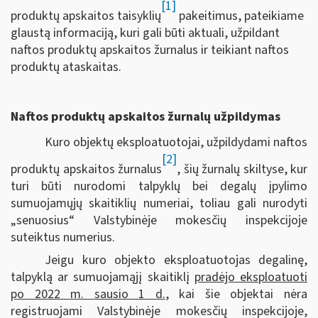
[1]
produktų apskaitos taisyklių
pakeitimus, pateikiame
glaustą informaciją, kuri gali būti aktuali, užpildant
naftos produktų apskaitos žurnalus ir teikiant naftos
produktų ataskaitas.
Naftos produktų apskaitos žurnalų užpildymas
Kuro objektų eksploatuotojai, užpildydami naftos
[2]
produktų apskaitos žurnalus
, šių žurnalų skiltyse, kur
turi būti nurodomi talpyklų bei degalų įpylimo
sumuojamųjų skaitiklių numeriai, toliau gali nurodyti
„senuosius“ Valstybinėje mokesčių inspekcijoje
suteiktus numerius.
Jeigu kuro objekto eksploatuotojas degalinę,
talpyklą ar sumuojamąjį skaitiklį
pradėjo eksploatuoti
po 2022 m. sausio 1 d.
, kai šie objektai nėra
registruojami Valstybinėje mokesčių inspekcijoje,