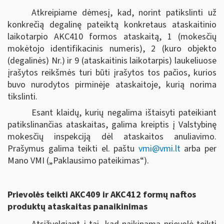
Atkreipiame dėmesį, kad, norint patikslinti už
konkrečią degalinę pateiktą konkretaus ataskaitinio
laikotarpio AKC410 formos ataskaitą, 1 (mokesčių
mokėtojo identifikacinis numeris), 2 (kuro objekto
(degalinės) Nr.) ir 9 (ataskaitinis laikotarpis) laukeliuose
įrašytos reikšmės turi būti įrašytos tos pačios, kurios
buvo nurodytos pirminėje ataskaitoje, kurią norima
tikslinti.
Esant klaidų, kurių negalima ištaisyti pateikiant
patikslinančias ataskaitas, galima kreiptis į Valstybinę
mokesčių inspekciją dėl ataskaitos anuliavimo.
Prašymus galima teikti el. paštu
vmi@vmi.lt
arba per
Mano VMI („Paklausimo pateikimas“).
Prievolės teikti AKC409 ir AKC412 formų naftos
produktų ataskaitas panaikinimas