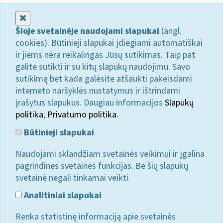
Uždaryti
Šioje svetainėje naudojami slapukai
(angl.
cookies). Būtinieji slapukai įdiegiami automatiškai
ir jiems nėra reikalingas Jūsų sutikimas. Taip pat
galite sutikti ir su kitų slapukų naudojimu. Savo
sutikimą bet kada galėsite atšaukti pakeisdami
interneto naršyklės nustatymus ir ištrindami
įrašytus slapukus. Daugiau informacijos
Slapukų
politika
;
Privatumo politika.
Būtinieji slapukai
Naudojami sklandžiam svetainės veikimui ir įgalina
pagrindines svetainės funkcijas. Be šių slapukų
svetainė negali tinkamai veikti.
Analitiniai slapukai
Renka statistinę informaciją apie svetainės