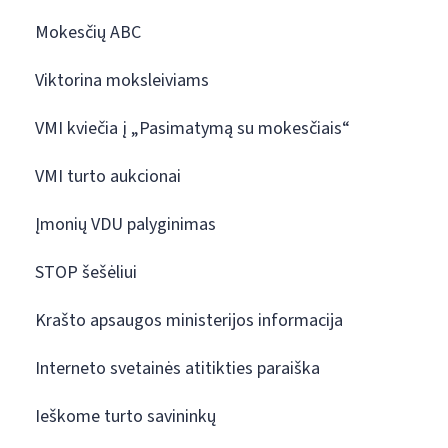
Mokesčių ABC
Viktorina moksleiviams
VMI kviečia į „Pasimatymą su mokesčiais“
VMI turto aukcionai
Įmonių VDU palyginimas
STOP šešėliui
Krašto apsaugos ministerijos informacija
Interneto svetainės atitikties paraiška
Ieškome turto savininkų