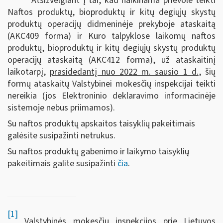
Atsižvelgiant į tai, kad naikinama prievolė teikti
Naftos produktų, bioproduktų ir kitų degiųjų skystų
produktų operacijų didmeninėje prekyboje ataskaitą
(AKC409 forma) ir Kuro talpyklose laikomų naftos
produktų, bioproduktų ir kitų degiųjų skystų produktų
operacijų ataskaitą (AKC412 forma), už ataskaitinį
laikotarpį,
prasidedantį nuo 2022 m. sausio 1 d.
, šių
formų ataskaitų Valstybinei mokesčių inspekcijai teikti
nereikia (jos Elektroninio deklaravimo informacinėje
sistemoje nebus priimamos).
Su naftos produktų apskaitos taisyklių pakeitimais
galėsite susipažinti netrukus.
Su naftos produktų gabenimo ir laikymo taisyklių
pakeitimais galite susipažinti
čia
.
[1]
Valstybinės mokesčių inspekcijos prie Lietuvos