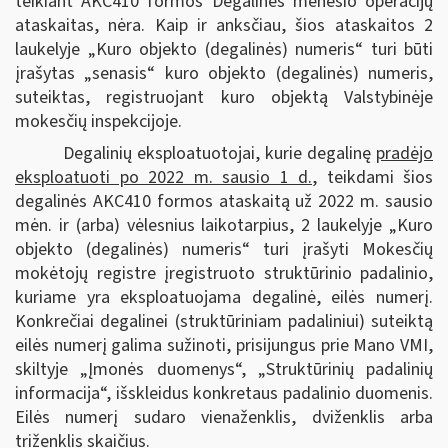
teikiant AKC410 formos Degalinės mėnesio operacijų
ataskaitas, nėra. Kaip ir anksčiau, šios ataskaitos 2
laukelyje „Kuro objekto (degalinės) numeris“ turi būti
įrašytas „senasis“ kuro objekto (degalinės) numeris,
suteiktas, registruojant kuro objektą Valstybinėje
mokesčių inspekcijoje.
Degalinių eksploatuotojai, kurie degalinę
pradėjo
eksploatuoti po 2022 m. sausio 1 d.
, teikdami šios
degalinės AKC410 formos ataskaitą už 2022 m. sausio
mėn. ir (arba) vėlesnius laikotarpius, 2 laukelyje „Kuro
objekto (degalinės) numeris“ turi įrašyti Mokesčių
mokėtojų registre įregistruoto struktūrinio padalinio,
kuriame yra eksploatuojama degalinė, eilės numerį.
Konkrečiai degalinei (struktūriniam padaliniui) suteiktą
eilės numerį galima sužinoti, prisijungus prie Mano VMI,
skiltyje „Įmonės duomenys“, „Struktūrinių padalinių
informacija“, išskleidus konkretaus padalinio duomenis.
Eilės numerį sudaro vienaženklis, dviženklis arba
triženklis skaičius.