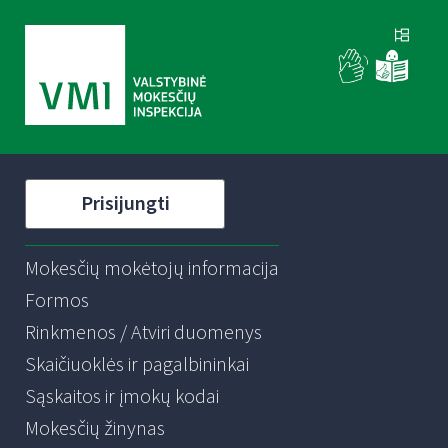
Prisijungti
Mokesčių mokėtojų informacija
Formos
Rinkmenos / Atviri duomenys
Skaičiuoklės ir pagalbininkai
Sąskaitos ir įmokų kodai
Mokesčių žinynas