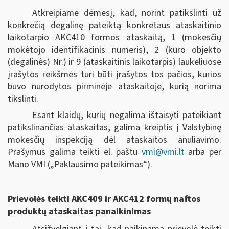
Atkreipiame dėmesį, kad, norint patikslinti už
konkrečią degalinę pateiktą konkretaus ataskaitinio
laikotarpio AKC410 formos ataskaitą, 1 (mokesčių
mokėtojo identifikacinis numeris), 2 (kuro objekto
(degalinės) Nr.) ir 9 (ataskaitinis laikotarpis) laukeliuose
įrašytos reikšmės turi būti įrašytos tos pačios, kurios
buvo nurodytos pirminėje ataskaitoje, kurią norima
tikslinti.
Esant klaidų, kurių negalima ištaisyti pateikiant
patikslinančias ataskaitas, galima kreiptis į Valstybinę
mokesčių inspekciją dėl ataskaitos anuliavimo.
Prašymus galima teikti el. paštu
vmi@vmi.lt
arba per
Mano VMI („Paklausimo pateikimas“).
Prievolės teikti AKC409 ir AKC412 formų naftos
produktų ataskaitas panaikinimas