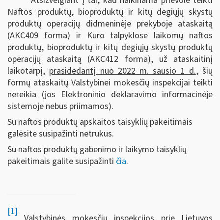
Atsižvelgiant į tai, kad naikinama prievolė teikti
Naftos produktų, bioproduktų ir kitų degiųjų skystų
produktų operacijų didmeninėje prekyboje ataskaitą
(AKC409 forma) ir Kuro talpyklose laikomų naftos
produktų, bioproduktų ir kitų degiųjų skystų produktų
operacijų ataskaitą (AKC412 forma), už ataskaitinį
laikotarpį,
prasidedantį nuo 2022 m. sausio 1 d.
, šių
formų ataskaitų Valstybinei mokesčių inspekcijai teikti
nereikia (jos Elektroninio deklaravimo informacinėje
sistemoje nebus priimamos).
Su naftos produktų apskaitos taisyklių pakeitimais
galėsite susipažinti netrukus.
Su naftos produktų gabenimo ir laikymo taisyklių
pakeitimais galite susipažinti
čia
.
[1]
Valstybinės mokesčių inspekcijos prie Lietuvos