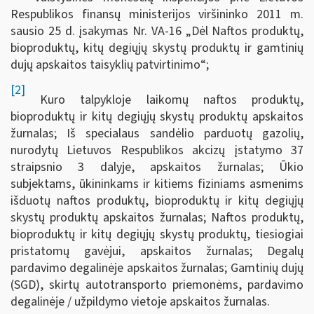
Respublikos finansų ministerijos viršininko 2011 m.
sausio 25 d. įsakymas Nr. VA-16 „Dėl Naftos produktų,
bioproduktų, kitų degiųjų skystų produktų ir gamtinių
dujų apskaitos taisyklių patvirtinimo“;
[2]
Kuro talpykloje laikomų naftos produktų,
bioproduktų ir kitų degiųjų skystų produktų apskaitos
žurnalas; Iš specialaus sandėlio parduotų gazolių,
nurodytų Lietuvos Respublikos akcizų įstatymo 37
straipsnio 3 dalyje, apskaitos žurnalas; Ūkio
subjektams, ūkininkams ir kitiems fiziniams asmenims
išduotų naftos produktų, bioproduktų ir kitų degiųjų
skystų produktų apskaitos žurnalas; Naftos produktų,
bioproduktų ir kitų degiųjų skystų produktų, tiesiogiai
pristatomų gavėjui, apskaitos žurnalas; Degalų
pardavimo degalinėje apskaitos žurnalas; Gamtinių dujų
(SGD), skirtų autotransporto priemonėms, pardavimo
degalinėje / užpildymo vietoje apskaitos žurnalas.