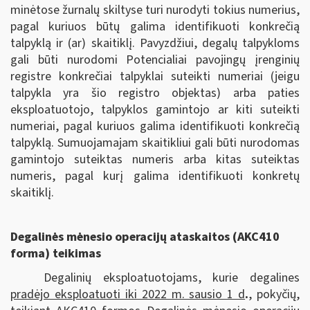
minėtose žurnalų skiltyse turi nurodyti tokius numerius,
pagal kuriuos būtų galima identifikuoti konkrečią
talpyklą ir (ar) skaitiklį. Pavyzdžiui, degalų talpykloms
gali būti nurodomi Potencialiai pavojingų įrenginių
registre konkrečiai talpyklai suteikti numeriai (jeigu
talpykla yra šio registro objektas) arba paties
eksploatuotojo, talpyklos gamintojo ar kiti suteikti
numeriai, pagal kuriuos galima identifikuoti konkrečią
talpyklą. Sumuojamajam skaitikliui gali būti nurodomas
gamintojo suteiktas numeris arba kitas suteiktas
numeris, pagal kurį galima identifikuoti konkretų
skaitiklį.
Degalinės mėnesio operacijų ataskaitos (AKC410
forma) teikimas
Degalinių eksploatuotojams, kurie degalines
pradėjo eksploatuoti iki 2022 m. sausio 1 d
.
, pokyčių,