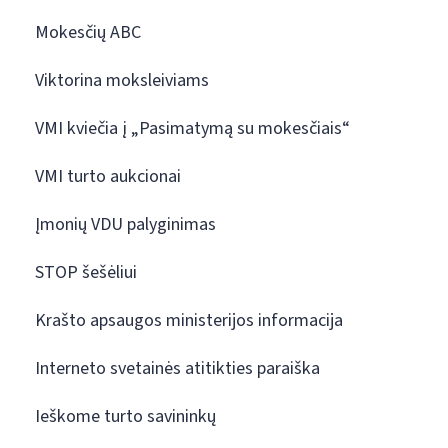
Mokesčių ABC
Viktorina moksleiviams
VMI kviečia į „Pasimatymą su mokesčiais“
VMI turto aukcionai
Įmonių VDU palyginimas
STOP šešėliui
Krašto apsaugos ministerijos informacija
Interneto svetainės atitikties paraiška
Ieškome turto savininkų