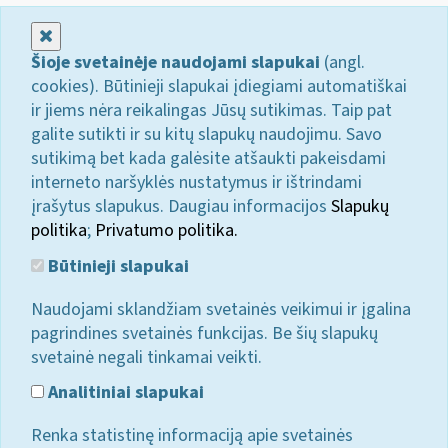
Uždaryti
Šioje svetainėje naudojami slapukai
(angl.
cookies). Būtinieji slapukai įdiegiami automatiškai
ir jiems nėra reikalingas Jūsų sutikimas. Taip pat
galite sutikti ir su kitų slapukų naudojimu. Savo
sutikimą bet kada galėsite atšaukti pakeisdami
interneto naršyklės nustatymus ir ištrindami
įrašytus slapukus. Daugiau informacijos
Slapukų
politika
;
Privatumo politika.
Būtinieji slapukai
Naudojami sklandžiam svetainės veikimui ir įgalina
pagrindines svetainės funkcijas. Be šių slapukų
svetainė negali tinkamai veikti.
Analitiniai slapukai
Renka statistinę informaciją apie svetainės