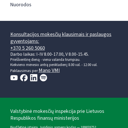
Nuorodos
Konsultacijos mokesčių klausimais ir paslaugos
gyventojams:
+370 5 260 5060
Darbo laikas: I-IV 8.00-17.00, V 8.00-15.45.
Prieššventinę dieną - viena valanda trumpiau.
Kiekvieno mėnesio antrą penktadienį 8.00 val. - 12.00 val.
Mano VMI
Paklausimas per
Valstybinė mokesčių inspekcija prie Lietuvos
Respublikos finansų ministerijos
Biudžetinė įstaiga. Juridinio asmens kodas — 188659752,