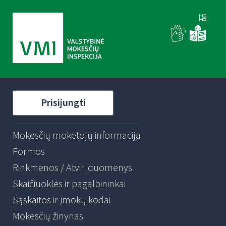
Prisijungti
Mokesčių mokėtojų informacija
Formos
Rinkmenos / Atviri duomenys
Skaičiuoklės ir pagalbininkai
Sąskaitos ir įmokų kodai
Mokesčių žinynas