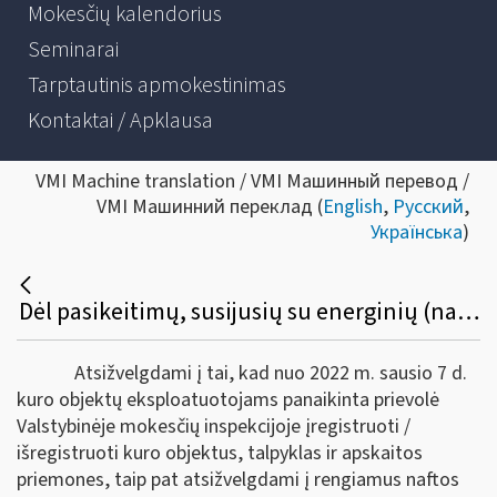
Mokesčių kalendorius
Seminarai
Tarptautinis apmokestinimas
Kontaktai / Apklausa
VMI Machine translation / VMI Машинный перевод /
VMI Машинний переклад (
English
,
Русский
,
Українська
)
Dėl pasikeitimų, susijusių su energinių (naftos) produktų apskaita ir ataskaitų teikimu
Atsižvelgdami į tai, kad nuo 2022 m. sausio 7 d.
kuro objektų eksploatuotojams panaikinta prievolė
Valstybinėje mokesčių inspekcijoje įregistruoti /
išregistruoti kuro objektus, talpyklas ir apskaitos
priemones, taip pat atsižvelgdami į rengiamus naftos