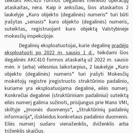
teikiant AKC410 formos Degalinės mėnesio operacijų
ataskaitas, nėra. Kaip ir anksčiau, šios ataskaitos 2
laukelyje „Kuro objekto (degalinės) numeris“ turi būti
įrašytas „senasis“ kuro objekto (degalinės) numeris,
suteiktas, registruojant kuro objektą Valstybinėje
mokesčių inspekcijoje.
Degalinių eksploatuotojai, kurie degalinę
pradėjo
eksploatuoti po 2022 m. sausio 1 d.
, teikdami šios
degalinės AKC410 formos ataskaitą už 2022 m. sausio
mėn. ir (arba) vėlesnius laikotarpius, 2 laukelyje „Kuro
objekto (degalinės) numeris“ turi įrašyti Mokesčių
mokėtojų registre įregistruoto struktūrinio padalinio,
kuriame yra eksploatuojama degalinė, eilės numerį.
Konkrečiai degalinei (struktūriniam padaliniui) suteiktą
eilės numerį galima sužinoti, prisijungus prie Mano VMI,
skiltyje „Įmonės duomenys“, „Struktūrinių padalinių
informacija“, išskleidus konkretaus padalinio duomenis.
Eilės numerį sudaro vienaženklis, dviženklis arba
triženklis skaičius.