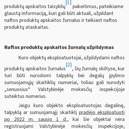
[1]
produktų apskaitos taisyklių
pakeitimus, pateikiame
glaustą informaciją, kuri gali būti aktuali, užpildant
naftos produktų apskaitos žurnalus ir teikiant naftos
produktų ataskaitas.
Naftos produktų apskaitos žurnalų užpildymas
Kuro objektų eksploatuotojai, užpildydami naftos
[2]
produktų apskaitos žurnalus
, šių žurnalų skiltyse, kur
turi būti nurodomi talpyklų bei degalų įpylimo
sumuojamųjų skaitiklių numeriai, toliau gali nurodyti
„senuosius“ Valstybinėje mokesčių inspekcijoje
suteiktus numerius.
Jeigu kuro objekto eksploatuotojas degalinę,
talpyklą ar sumuojamąjį skaitiklį
pradėjo eksploatuoti
po 2022 m. sausio 1 d.
, kai šie objektai nėra
registruojami Valstybinėje mokesčių inspekcijoje,