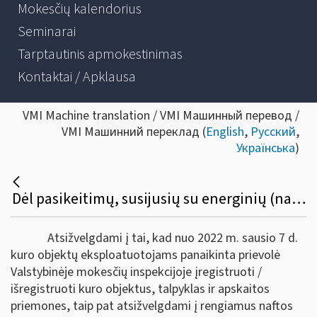
Mokesčių kalendorius
Seminarai
Tarptautinis apmokestinimas
Kontaktai / Apklausa
VMI Machine translation / VMI Машинный перевод /
VMI Машинний переклад (
English
,
Русский
,
Українська
)
Dėl pasikeitimų, susijusių su energinių (naftos) produktų apskaita ir ataskaitų teikimu
Atsižvelgdami į tai, kad nuo 2022 m. sausio 7 d.
kuro objektų eksploatuotojams panaikinta prievolė
Valstybinėje mokesčių inspekcijoje įregistruoti /
išregistruoti kuro objektus, talpyklas ir apskaitos
priemones, taip pat atsižvelgdami į rengiamus naftos