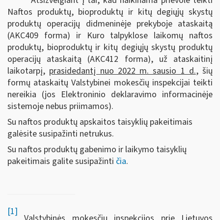
Atsižvelgiant į tai, kad naikinama prievolė teikti
Naftos produktų, bioproduktų ir kitų degiųjų skystų
produktų operacijų didmeninėje prekyboje ataskaitą
(AKC409 forma) ir Kuro talpyklose laikomų naftos
produktų, bioproduktų ir kitų degiųjų skystų produktų
operacijų ataskaitą (AKC412 forma), už ataskaitinį
laikotarpį,
prasidedantį nuo 2022 m. sausio 1 d.
, šių
formų ataskaitų Valstybinei mokesčių inspekcijai teikti
nereikia (jos Elektroninio deklaravimo informacinėje
sistemoje nebus priimamos).
Su naftos produktų apskaitos taisyklių pakeitimais
galėsite susipažinti netrukus.
Su naftos produktų gabenimo ir laikymo taisyklių
pakeitimais galite susipažinti
čia
.
[1]
Valstybinės mokesčių inspekcijos prie Lietuvos