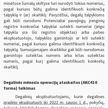
minėtose žurnalų skiltyse turi nurodyti tokius numerius,
pagal kuriuos būtų galima identifikuoti konkrečią
talpyklą ir (ar) skaitiklį. Pavyzdžiui, degalų talpykloms
gali būti nurodomi Potencialiai pavojingų įrenginių
registre konkrečiai talpyklai suteikti numeriai (jeigu
talpykla yra šio registro objektas) arba paties
eksploatuotojo, talpyklos gamintojo ar kiti suteikti
numeriai, pagal kuriuos galima identifikuoti konkrečią
talpyklą. Sumuojamajam skaitikliui gali būti nurodomas
gamintojo suteiktas numeris arba kitas suteiktas
numeris, pagal kurį galima identifikuoti konkretų
skaitiklį.
Degalinės mėnesio operacijų ataskaitos (AKC410
forma) teikimas
Degalinių eksploatuotojams, kurie degalines
pradėjo eksploatuoti iki 2022 m. sausio 1 d
.
, pokyčių,