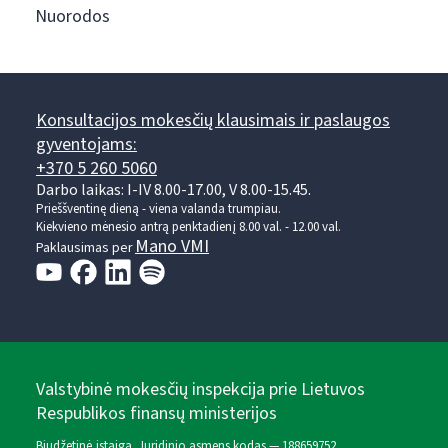
Nuorodos
Konsultacijos mokesčių klausimais ir paslaugos
gyventojams:
+370 5 260 5060
Darbo laikas: I-IV 8.00-17.00, V 8.00-15.45.
Prieššventinę dieną - viena valanda trumpiau.
Kiekvieno mėnesio antrą penktadienį 8.00 val. - 12.00 val.
Mano VMI
Paklausimas per
Valstybinė mokesčių inspekcija prie Lietuvos
Respublikos finansų ministerijos
Biudžetinė įstaiga. Juridinio asmens kodas — 188659752,