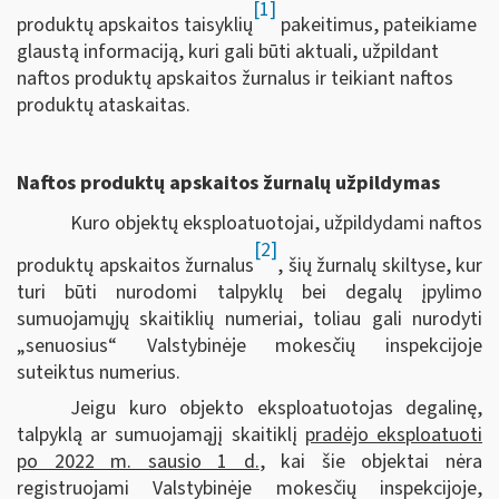
[1]
produktų apskaitos taisyklių
pakeitimus, pateikiame
glaustą informaciją, kuri gali būti aktuali, užpildant
naftos produktų apskaitos žurnalus ir teikiant naftos
produktų ataskaitas.
Naftos produktų apskaitos žurnalų užpildymas
Kuro objektų eksploatuotojai, užpildydami naftos
[2]
produktų apskaitos žurnalus
, šių žurnalų skiltyse, kur
turi būti nurodomi talpyklų bei degalų įpylimo
sumuojamųjų skaitiklių numeriai, toliau gali nurodyti
„senuosius“ Valstybinėje mokesčių inspekcijoje
suteiktus numerius.
Jeigu kuro objekto eksploatuotojas degalinę,
talpyklą ar sumuojamąjį skaitiklį
pradėjo eksploatuoti
po 2022 m. sausio 1 d.
, kai šie objektai nėra
registruojami Valstybinėje mokesčių inspekcijoje,