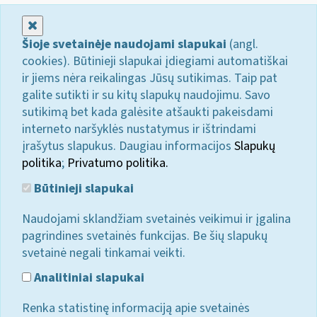
Uždaryti
Šioje svetainėje naudojami slapukai
(angl.
cookies). Būtinieji slapukai įdiegiami automatiškai
ir jiems nėra reikalingas Jūsų sutikimas. Taip pat
galite sutikti ir su kitų slapukų naudojimu. Savo
sutikimą bet kada galėsite atšaukti pakeisdami
interneto naršyklės nustatymus ir ištrindami
įrašytus slapukus. Daugiau informacijos
Slapukų
politika
;
Privatumo politika.
Būtinieji slapukai
Naudojami sklandžiam svetainės veikimui ir įgalina
pagrindines svetainės funkcijas. Be šių slapukų
svetainė negali tinkamai veikti.
Analitiniai slapukai
Renka statistinę informaciją apie svetainės