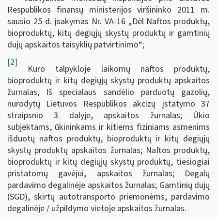
Respublikos finansų ministerijos viršininko 2011 m.
sausio 25 d. įsakymas Nr. VA-16 „Dėl Naftos produktų,
bioproduktų, kitų degiųjų skystų produktų ir gamtinių
dujų apskaitos taisyklių patvirtinimo“;
[2]
Kuro talpykloje laikomų naftos produktų,
bioproduktų ir kitų degiųjų skystų produktų apskaitos
žurnalas; Iš specialaus sandėlio parduotų gazolių,
nurodytų Lietuvos Respublikos akcizų įstatymo 37
straipsnio 3 dalyje, apskaitos žurnalas; Ūkio
subjektams, ūkininkams ir kitiems fiziniams asmenims
išduotų naftos produktų, bioproduktų ir kitų degiųjų
skystų produktų apskaitos žurnalas; Naftos produktų,
bioproduktų ir kitų degiųjų skystų produktų, tiesiogiai
pristatomų gavėjui, apskaitos žurnalas; Degalų
pardavimo degalinėje apskaitos žurnalas; Gamtinių dujų
(SGD), skirtų autotransporto priemonėms, pardavimo
degalinėje / užpildymo vietoje apskaitos žurnalas.