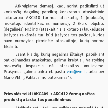
Atkreipiame dėmesį, kad, norint patikslinti už
konkrečią degalinę pateiktą konkretaus ataskaitinio
laikotarpio AKC410 formos ataskaitą, 1 (mokesčių
mokėtojo identifikacinis numeris), 2 (kuro objekto
(degalinės) Nr.) ir 9 (ataskaitinis laikotarpis) laukeliuose
įrašytos reikšmės turi būti įrašytos tos pačios, kurios
buvo nurodytos pirminėje ataskaitoje, kurią norima
tikslinti.
Esant klaidų, kurių negalima ištaisyti pateikiant
patikslinančias ataskaitas, galima kreiptis į Valstybinę
mokesčių inspekciją dėl ataskaitos anuliavimo.
Prašymus galima teikti el. paštu
vmi@vmi.lt
arba per
Mano VMI („Paklausimo pateikimas“).
Prievolės teikti AKC409 ir AKC412 formų naftos
produktų ataskaitas panaikinimas