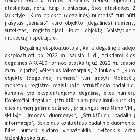
teikiant AKC410 formos Degalinės mėnesio operacijų
ataskaitas, nėra. Kaip ir anksčiau, šios ataskaitos 2
laukelyje „Kuro objekto (degalinės) numeris“ turi būti
įrašytas „senasis“ kuro objekto (degalinės) numeris,
suteiktas, registruojant kuro objektą Valstybinėje
mokesčių inspekcijoje.
Degalinių eksploatuotojai, kurie degalinę
pradėjo
eksploatuoti po 2022 m. sausio 1 d.
, teikdami šios
degalinės AKC410 formos ataskaitą už 2022 m. sausio
mėn. ir (arba) vėlesnius laikotarpius, 2 laukelyje „Kuro
objekto (degalinės) numeris“ turi įrašyti Mokesčių
mokėtojų registre įregistruoto struktūrinio padalinio,
kuriame yra eksploatuojama degalinė, eilės numerį.
Konkrečiai degalinei (struktūriniam padaliniui) suteiktą
eilės numerį galima sužinoti, prisijungus prie Mano VMI,
skiltyje „Įmonės duomenys“, „Struktūrinių padalinių
informacija“, išskleidus konkretaus padalinio duomenis.
Eilės numerį sudaro vienaženklis, dviženklis arba
triženklis skaičius.