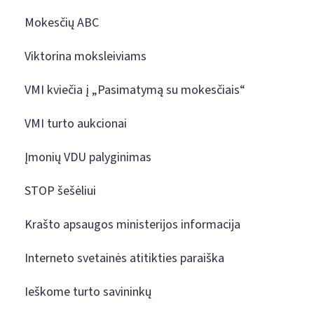
Mokesčių ABC
Viktorina moksleiviams
VMI kviečia į „Pasimatymą su mokesčiais“
VMI turto aukcionai
Įmonių VDU palyginimas
STOP šešėliui
Krašto apsaugos ministerijos informacija
Interneto svetainės atitikties paraiška
Ieškome turto savininkų