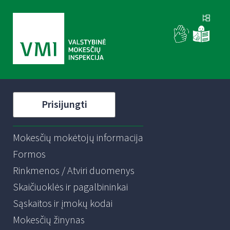
Prisijungti
Mokesčių mokėtojų informacija
Formos
Rinkmenos / Atviri duomenys
Skaičiuoklės ir pagalbininkai
Sąskaitos ir įmokų kodai
Mokesčių žinynas