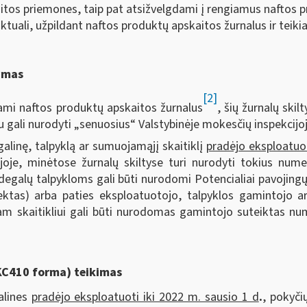
skaitos priemones, taip pat atsižvelgdami į rengiamus naftos 
aktuali, užpildant naftos produktų apskaitos žurnalus ir teik
ymas
[2]
ami naftos produktų apskaitos žurnalus
, šių žurnalų skil
u gali nurodyti „senuosius“ Valstybinėje mokesčių inspekcijo
alinę, talpyklą ar sumuojamąjį skaitiklį
pradėjo eksploatuot
joje, minėtose žurnalų skiltyse turi nurodyti tokius nume
i, degalų talpykloms gali būti nurodomi Potencialiai pavojingų 
jektas) arba paties eksploatuotojo, talpyklos gamintojo ar
am skaitikliui gali būti nurodomas gamintojo suteiktas num
AKC410 forma) teikimas
alines
pradėjo eksploatuoti iki 2022 m. sausio 1 d
.
, pokyči