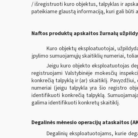
/ išregistruoti kuro objektus, talpyklas ir ap
pateikiame glaustą informaciją, kuri gali būti 
Naftos produktų apskaitos žurnalų užpild
Kuro objektų eksploatuotojai, užpildyd
įpylimo sumuojamųjų skaitiklių numeriai, tolia
Jeigu kuro objekto eksploatuotojas deg
registruojami Valstybinėje mokesčių inspekci
konkrečią talpyklą ir (ar) skaitiklį. Pavyzdžiu
numeriai (jeigu talpykla yra šio registro ob
identifikuoti konkrečią talpyklą. Sumuojamaj
galima identifikuoti konkretų skaitiklį.
Degalinės mėnesio operacijų ataskaitos (
Degalinių eksploatuotojams, kurie deg