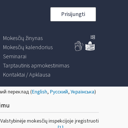
Prisijungti
Mokesčių žinynas
Mokesčių kalendorius
Seminarai
Tarptautinis apmokestinimas
Kontaktai / Apklausa
ний переклад (
English
,
Русский
,
Українська
)
kimu
lstybinėje mokesčių inspekcijoje įregistruoti
[1]