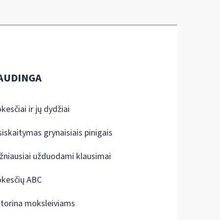
AUDINGA
kesčiai ir jų dydžiai
siskaitymas grynaisiais pinigais
žniausiai užduodami klausimai
kesčių ABC
ktorina moksleiviams