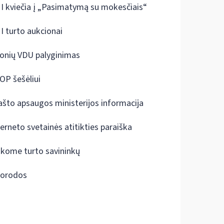
I kviečia į „Pasimatymą su mokesčiais“
I turto aukcionai
onių VDU palyginimas
OP šešėliui
ašto apsaugos ministerijos informacija
terneto svetainės atitikties paraiška
škome turto savininkų
orodos