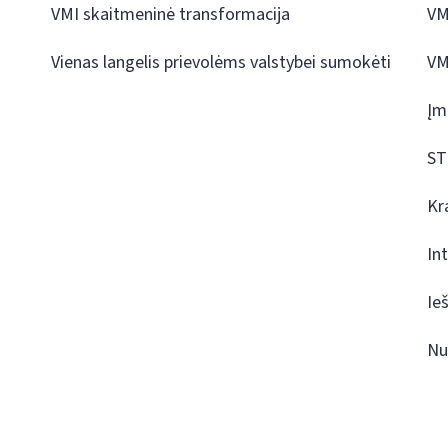
VMI skaitmeninė transformacija
VM
Vienas langelis prievolėms valstybei sumokėti
VM
Įm
ST
Kr
In
Ie
Nu