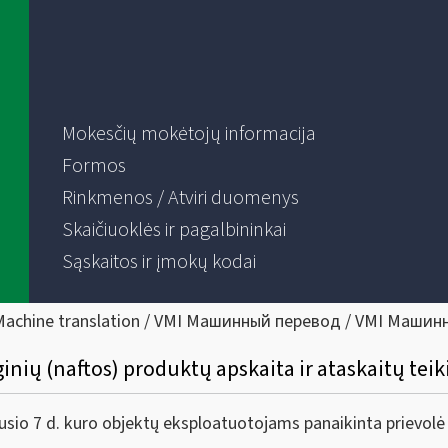
Mokesčių mokėtojų informacija
Formos
Rinkmenos / Atviri duomenys
Skaičiuoklės ir pagalbininkai
Sąskaitos ir įmokų kodai
Machine translation / VMI Машинный перевод / VMI Машин
ginių (naftos) produktų apskaita ir ataskaitų tei
7 d. kuro objektų eksploatuotojams panaikinta prievolė Va