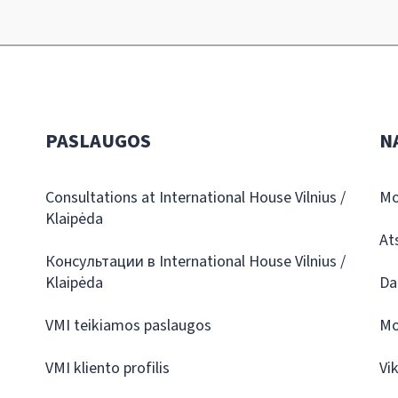
PASLAUGOS
N
Consultations at International House Vilnius /
Mo
Klaipėda
At
Консультации в International House Vilnius /
Klaipėda
Da
VMI teikiamos paslaugos
Mo
VMI kliento profilis
Vi