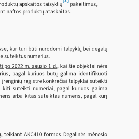
produktų apskaitos taisyklių
pakeitimus,
iant naftos produktų ataskaitas.
tyse, kur turi būti nurodomi talpyklų bei degalų
je suteiktus numerius.
i po 2022 m. sausio 1 d.
, kai šie objektai nėra
rius, pagal kuriuos būtų galima identifikuoti
įrenginių registre konkrečiai talpyklai suteikti
 kiti suteikti numeriai, pagal kuriuos galima
eris arba kitas suteiktas numeris, pagal kurį
ų, teikiant AKC410 formos Degalinės mėnesio