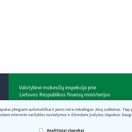
Valstybinė mokesčių inspekcija prie
Lietuvos Respublikos finansų ministerijos
Biudžetinė įstaiga. Juridinio asmens kodas — 188659752,
adresas: Vasario 16-osios g. 14, 01107 Vilnius, Lietuva,
lapukai įdiegiami automatiškai ir jiems nėra reikalingas Jūsų sutikimas. Taip pa
el.paštas:
vmi@vmi.lt
, E. pristatymo dėžutės adresas
sdami interneto naršyklės nustatymus ir ištrindami įrašytus slapukus. Daug
188659752
Duomenys apie Valstybinę mokesčių inspekciją prie
Lietuvos Respublikos finansų ministerijos kaupiami ir
Analitiniai slapukai