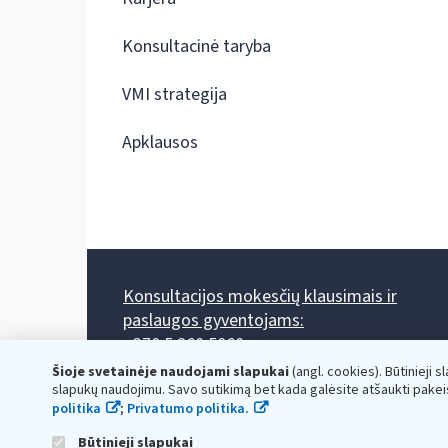
Konsultacinė taryba
VMI strategija
Apklausos
Konsultacijos mokesčių klausimais ir
paslaugos gyventojams:
+370 5 260 5060
Darbo laikas: I-IV 8.00-17.00, V 8.00-15.45.
Šioje svetainėje naudojami slapukai
(angl. cookies). Būtinieji s
Prieššventinę dieną - viena valanda trumpiau.
slapukų naudojimu. Savo sutikimą bet kada galėsite atšaukti pakei
Kiekvieno mėnesio antrą penktadienį 8.00 val. - 12.00 val.
politika
;
Privatumo politika.
Mano VMI
Paklausimas per
Būtinieji slapukai