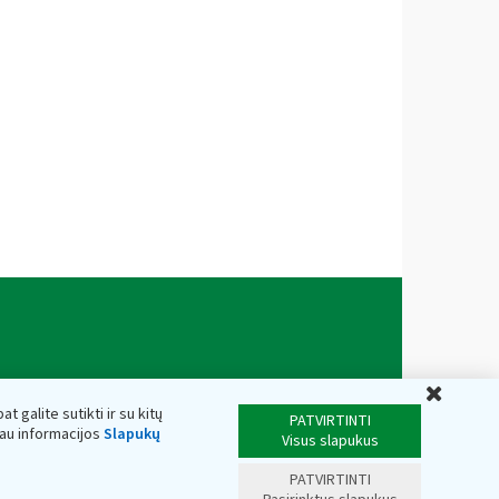
Uždar
t galite sutikti ir su kitų
PATVIRTINTI
iau informacijos
Slapukų
Visus slapukus
PATVIRTINTI