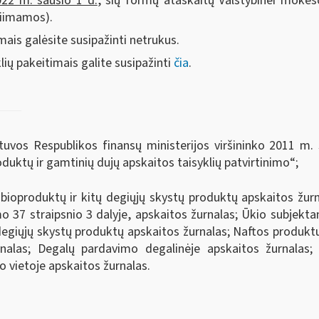
022 m. sausio 1 d.
, šių formų ataskaitų Valstybinei mokesči
riimamos).
mais galėsite susipažinti netrukus.
ių pakeitimais galite susipažinti
čia
.
tuvos Respublikos finansų ministerijos viršininko 2011 m.
duktų ir gamtinių dujų apskaitos taisyklių patvirtinimo“;
ioproduktų ir kitų degiųjų skystų produktų apskaitos žurna
o 37 straipsnio 3 dalyje, apskaitos žurnalas; Ūkio subjekt
degiųjų skystų produktų apskaitos žurnalas; Naftos produktų
urnalas; Degalų pardavimo degalinėje apskaitos žurnalas;
 vietoje apskaitos žurnalas.