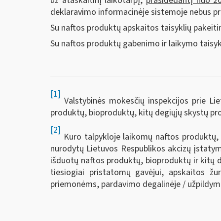
už ataskaitinį laikotarpį,
prasidedantį nuo 2
deklaravimo informacinėje sistemoje nebus p
Su naftos produktų apskaitos taisyklių pakeiti
Su naftos produktų gabenimo ir laikymo taisykl
[1]
Valstybinės mokesčių inspekcijos prie Lie
produktų, bioproduktų, kitų degiųjų skystų pro
[2]
Kuro talpykloje laikomų naftos produktų, b
nurodytų Lietuvos Respublikos akcizų įstatym
išduotų naftos produktų, bioproduktų ir kitų 
tiesiogiai pristatomų gavėjui, apskaitos ž
priemonėms, pardavimo degalinėje / užpildymo