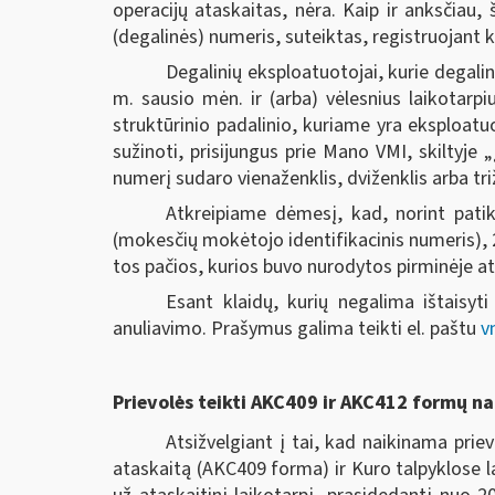
operacijų ataskaitas, nėra. Kaip ir anksčiau,
(degalinės) numeris, suteiktas, registruojant 
Degalinių eksploatuotojai, kurie degali
m. sausio mėn. ir (arba) vėlesnius laikotarp
struktūrinio padalinio, kuriame yra eksploatu
sužinoti, prisijungus prie Mano VMI, skiltyje
numerį sudaro vienaženklis, dviženklis arba triž
Atkreipiame dėmesį, kad, norint patik
(mokesčių mokėtojo identifikacinis numeris), 2 
tos pačios, kurios buvo nurodytos pirminėje ata
Esant klaidų, kurių negalima ištaisyti
anuliavimo. Prašymus galima teikti el. paštu
v
Prievolės teikti AKC409 ir AKC412 formų n
Atsižvelgiant į tai, kad naikinama prie
ataskaitą (AKC409 forma) ir Kuro talpyklose 