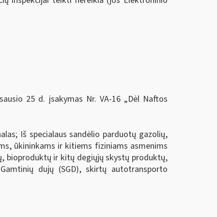
ų inspekcijai teikti nereikia (jos Elektroninio
 sausio 25 d. įsakymas Nr. VA-16 „Dėl Naftos
las; Iš specialaus sandėlio parduotų gazolių,
ams, ūkininkams ir kitiems fiziniams asmenims
, bioproduktų ir kitų degiųjų skystų produktų,
 Gamtinių dujų (SGD), skirtų autotransporto