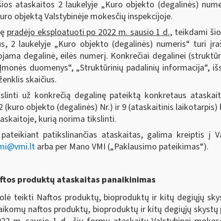
 šios ataskaitos 2 laukelyje „Kuro objekto (degalinės) nume
kuro objektą Valstybinėje mokesčių inspekcijoje.
nę
pradėjo eksploatuoti po 2022 m. sausio 1 d.
, teikdami ši
ius, 2 laukelyje „Kuro objekto (degalinės) numeris“ turi įr
ojama degalinė, eilės numerį. Konkrečiai degalinei (struktūr
 „Įmonės duomenys“, „Struktūrinių padalinių informacija“, i
enklis skaičius.
slinti už konkrečią degalinę pateiktą konkretaus ataskai
(kuro objekto (degalinės) Nr.) ir 9 (ataskaitinis laikotarpis) 
skaitoje, kurią norima tikslinti.
 pateikiant patikslinančias ataskaitas, galima kreiptis į 
mi@vmi.lt
arba per Mano VMI („Paklausimo pateikimas“).
aftos produktų ataskaitas panaikinimas
volė teikti Naftos produktų, bioproduktų ir kitų degiųjų s
laikomų naftos produktų, bioproduktų ir kitų degiųjų skystų