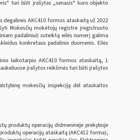
ris“ turi būti įrašytas „senasis“ kuro objekto
os degalinės AKC410 formos ataskaitą už 2022
ašyti Mokesčių mokėtojų registre įregistruoto
iniam padaliniui) suteiktą eilės numerį galima
šskleidus konkretaus padalinio duomenis. Eilės
tinio laikotarpio AKC410 formos ataskaitą, 1
laukeliuose įrašytos reikšmės turi būti įrašytos
Valstybinę mokesčių inspekciją dėl ataskaitos
kystų produktų operacijų didmeninėje prekyboje
 produktų operacijų ataskaitą (AKC412 forma),