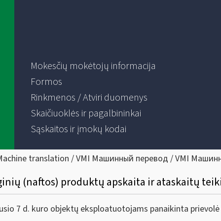
Mokesčių mokėtojų informacija
Formos
Rinkmenos / Atviri duomenys
Skaičiuoklės ir pagalbininkai
Sąskaitos ir įmokų kodai
Machine translation / VMI Машинный перевод / VMI Машин
ginių (naftos) produktų apskaita ir ataskaitų tei
7 d. kuro objektų eksploatuotojams panaikinta prievolė Va