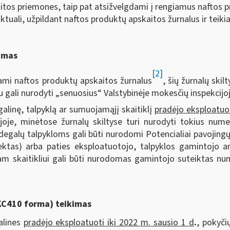
skaitos priemones, taip pat atsižvelgdami į rengiamus naftos 
aktuali, užpildant naftos produktų apskaitos žurnalus ir teik
ymas
[2]
ami naftos produktų apskaitos žurnalus
, šių žurnalų skil
u gali nurodyti „senuosius“ Valstybinėje mokesčių inspekcijo
alinę, talpyklą ar sumuojamąjį skaitiklį
pradėjo eksploatuot
joje, minėtose žurnalų skiltyse turi nurodyti tokius nume
i, degalų talpykloms gali būti nurodomi Potencialiai pavojingų 
jektas) arba paties eksploatuotojo, talpyklos gamintojo ar
am skaitikliui gali būti nurodomas gamintojo suteiktas num
AKC410 forma) teikimas
alines
pradėjo eksploatuoti iki 2022 m. sausio 1 d
.
, pokyči