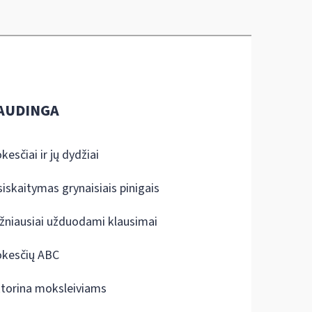
AUDINGA
kesčiai ir jų dydžiai
siskaitymas grynaisiais pinigais
žniausiai užduodami klausimai
kesčių ABC
ktorina moksleiviams