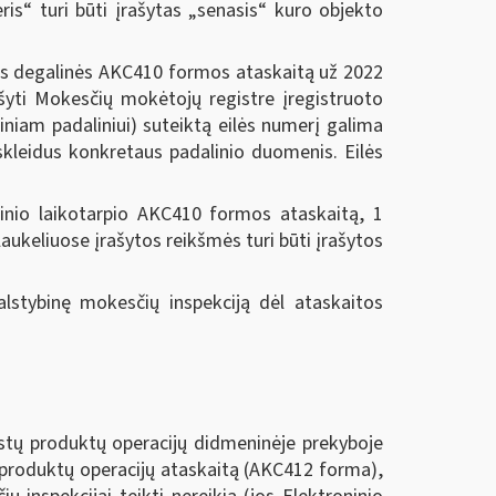
ris“ turi būti įrašytas „senasis“ kuro objekto
os degalinės AKC410 formos ataskaitą už 2022
ašyti Mokesčių mokėtojų registre įregistruoto
iniam padaliniui) suteiktą eilės numerį galima
šskleidus konkretaus padalinio duomenis. Eilės
tinio laikotarpio AKC410 formos ataskaitą, 1
laukeliuose įrašytos reikšmės turi būti įrašytos
Valstybinę mokesčių inspekciją dėl ataskaitos
kystų produktų operacijų didmeninėje prekyboje
 produktų operacijų ataskaitą (AKC412 forma),