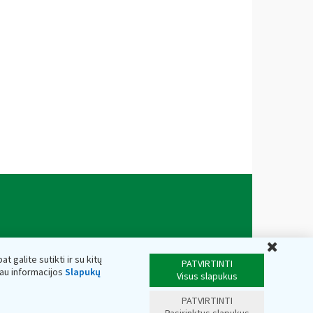
Uždar
t galite sutikti ir su kitų
PATVIRTINTI
iau informacijos
Slapukų
Visus slapukus
PATVIRTINTI