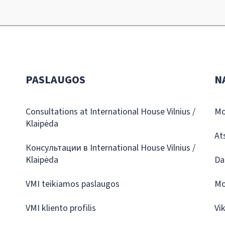
PASLAUGOS
N
Consultations at International House Vilnius /
Mo
Klaipėda
At
Консультации в International House Vilnius /
Klaipėda
Da
VMI teikiamos paslaugos
Mo
VMI kliento profilis
Vi