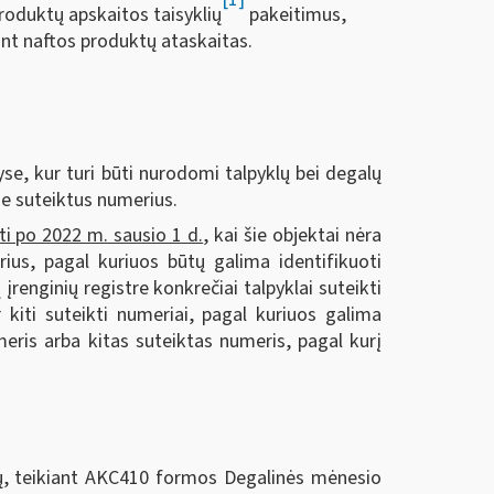
produktų apskaitos taisyklių
pakeitimus,
iant naftos produktų ataskaitas.
tyse, kur turi būti nurodomi talpyklų bei degalų
je suteiktus numerius.
i po 2022 m. sausio 1 d.
, kai šie objektai nėra
rius, pagal kuriuos būtų galima identifikuoti
įrenginių registre konkrečiai talpyklai suteikti
 kiti suteikti numeriai, pagal kuriuos galima
eris arba kitas suteiktas numeris, pagal kurį
ų, teikiant AKC410 formos Degalinės mėnesio