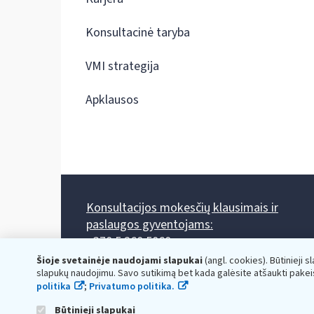
Konsultacinė taryba
VMI strategija
Apklausos
Konsultacijos mokesčių klausimais ir
paslaugos gyventojams:
+370 5 260 5060
Darbo laikas: I-IV 8.00-17.00, V 8.00-15.45.
Šioje svetainėje naudojami slapukai
(angl. cookies). Būtinieji s
Prieššventinę dieną - viena valanda trumpiau.
slapukų naudojimu. Savo sutikimą bet kada galėsite atšaukti pakei
Kiekvieno mėnesio antrą penktadienį 8.00 val. - 12.00 val.
politika
;
Privatumo politika.
Mano VMI
Paklausimas per
Būtinieji slapukai