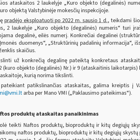
 šios ataskaitos 2 laukelyje „Kuro objekto (degalinės) nume
kuro objektą Valstybinėje mokesčių inspekcijoje.
nę
pradėjo eksploatuoti po 2022 m. sausio 1 d.
, teikdami ši
ius, 2 laukelyje „Kuro objekto (degalinės) numeris“ turi įr
ojama degalinė, eilės numerį. Konkrečiai degalinei (struktūr
 „Įmonės duomenys“, „Struktūrinių padalinių informacija“, i
enklis skaičius.
slinti už konkrečią degalinę pateiktą konkretaus ataskai
(kuro objekto (degalinės) Nr.) ir 9 (ataskaitinis laikotarpis) 
skaitoje, kurią norima tikslinti.
 pateikiant patikslinančias ataskaitas, galima kreiptis į 
mi@vmi.lt
arba per Mano VMI („Paklausimo pateikimas“).
aftos produktų ataskaitas panaikinimas
volė teikti Naftos produktų, bioproduktų ir kitų degiųjų s
laikomų naftos produktų, bioproduktų ir kitų degiųjų skystų