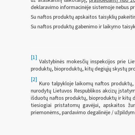
už ataskaitinį laikotarpį,
prasidedantį nuo 2
deklaravimo informacinėje sistemoje nebus p
Su naftos produktų apskaitos taisyklių pakeiti
Su naftos produktų gabenimo ir laikymo taisykl
[1]
Valstybinės mokesčių inspekcijos prie Lie
produktų, bioproduktų, kitų degiųjų skystų pro
[2]
Kuro talpykloje laikomų naftos produktų, b
nurodytų Lietuvos Respublikos akcizų įstatym
išduotų naftos produktų, bioproduktų ir kitų 
tiesiogiai pristatomų gavėjui, apskaitos ž
priemonėms, pardavimo degalinėje / užpildymo