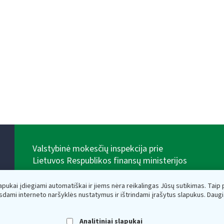
Valstybinė mokesčių inspekcija prie
Lietuvos Respublikos finansų ministerijos
Biudžetinė įstaiga. Juridinio asmens kodas — 188659752,
adresas: Vasario 16-osios g. 14, 01107 Vilnius, Lietuva,
lapukai įdiegiami automatiškai ir jiems nėra reikalingas Jūsų sutikimas. Taip pa
el.paštas:
vmi@vmi.lt
, E. pristatymo dėžutės adresas
sdami interneto naršyklės nustatymus ir ištrindami įrašytus slapukus. Daug
188659752
Duomenys apie Valstybinę mokesčių inspekciją prie
Lietuvos Respublikos finansų ministerijos kaupiami ir
Analitiniai slapukai