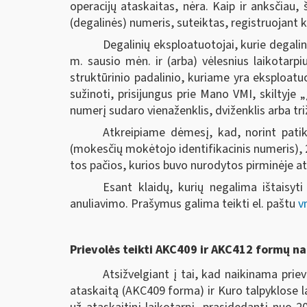
operacijų ataskaitas, nėra. Kaip ir anksčiau,
(degalinės) numeris, suteiktas, registruojant 
Degalinių eksploatuotojai, kurie degali
m. sausio mėn. ir (arba) vėlesnius laikotarp
struktūrinio padalinio, kuriame yra eksploatu
sužinoti, prisijungus prie Mano VMI, skiltyje
numerį sudaro vienaženklis, dviženklis arba triž
Atkreipiame dėmesį, kad, norint patik
(mokesčių mokėtojo identifikacinis numeris), 2 
tos pačios, kurios buvo nurodytos pirminėje ata
Esant klaidų, kurių negalima ištaisyti
anuliavimo. Prašymus galima teikti el. paštu
v
Prievolės teikti AKC409 ir AKC412 formų n
Atsižvelgiant į tai, kad naikinama prie
ataskaitą (AKC409 forma) ir Kuro talpyklose 