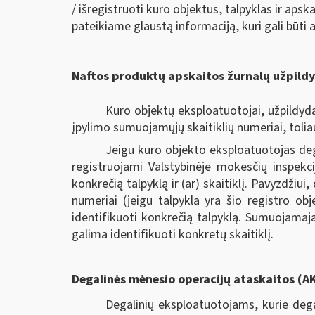
/ išregistruoti kuro objektus, talpyklas ir ap
pateikiame glaustą informaciją, kuri gali būti 
Naftos produktų apskaitos žurnalų užpild
Kuro objektų eksploatuotojai, užpildyd
įpylimo sumuojamųjų skaitiklių numeriai, tolia
Jeigu kuro objekto eksploatuotojas deg
registruojami Valstybinėje mokesčių inspekci
konkrečią talpyklą ir (ar) skaitiklį. Pavyzdžiu
numeriai (jeigu talpykla yra šio registro ob
identifikuoti konkrečią talpyklą. Sumuojamaj
galima identifikuoti konkretų skaitiklį.
Degalinės mėnesio operacijų ataskaitos (
Degalinių eksploatuotojams, kurie deg