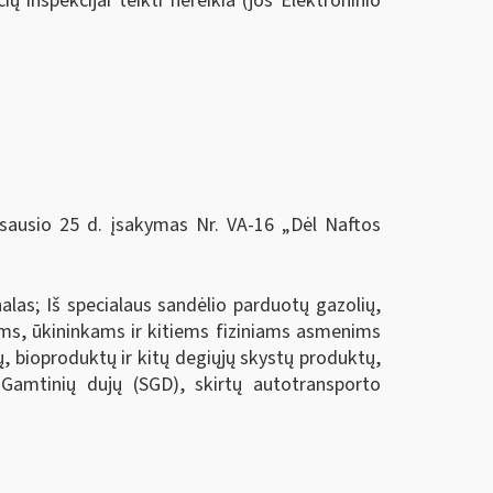
ų inspekcijai teikti nereikia (jos Elektroninio
 sausio 25 d. įsakymas Nr. VA-16 „Dėl Naftos
las; Iš specialaus sandėlio parduotų gazolių,
ams, ūkininkams ir kitiems fiziniams asmenims
, bioproduktų ir kitų degiųjų skystų produktų,
 Gamtinių dujų (SGD), skirtų autotransporto