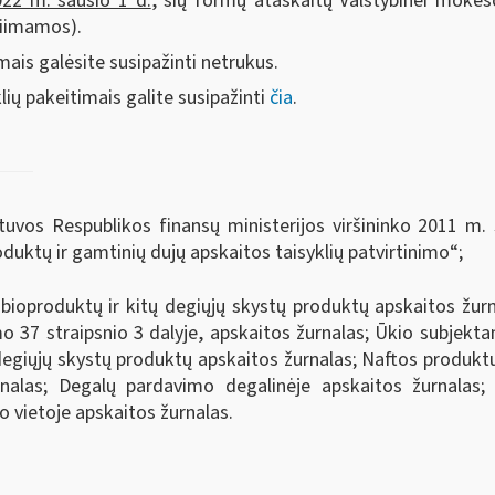
022 m. sausio 1 d.
, šių formų ataskaitų Valstybinei mokesči
riimamos).
mais galėsite susipažinti netrukus.
ių pakeitimais galite susipažinti
čia
.
tuvos Respublikos finansų ministerijos viršininko 2011 m.
duktų ir gamtinių dujų apskaitos taisyklių patvirtinimo“;
ioproduktų ir kitų degiųjų skystų produktų apskaitos žurna
o 37 straipsnio 3 dalyje, apskaitos žurnalas; Ūkio subjekt
degiųjų skystų produktų apskaitos žurnalas; Naftos produktų
urnalas; Degalų pardavimo degalinėje apskaitos žurnalas;
 vietoje apskaitos žurnalas.