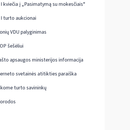
I kviečia į „Pasimatymą su mokesčiais“
I turto aukcionai
onių VDU palyginimas
OP šešėliui
ašto apsaugos ministerijos informacija
terneto svetainės atitikties paraiška
škome turto savininkų
orodos