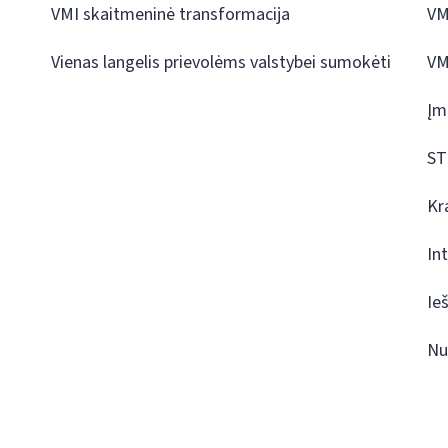
VMI skaitmeninė transformacija
VM
Vienas langelis prievolėms valstybei sumokėti
VM
Įm
ST
Kr
In
Ie
Nu