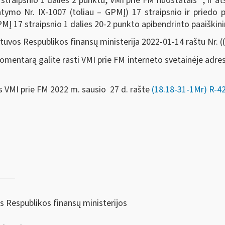
straipsnio 1 dalies 2 punktu, VMI prie FM nuostatais
, ir 
ymo Nr. IX-1007 (toliau – GPMĮ) 17 straipsnio ir priedo 
MĮ 17 straipsnio 1 dalies 20-2 punkto apibendrinto paaiški
uvos Respublikos finansų ministerija 2022-01-14 raštu Nr. 
mentarą galite rasti VMI prie FM interneto svetainėje adre
s VMI prie FM 2022 m.
sausio 27 d.
rašte
(18.18-31-1Mr) R-4
os Respublikos finansų ministerijos