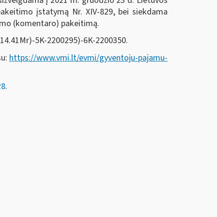
atsižvelgdama į 2021 m. gruodžio 23 d. Lietuvos
pakeitimo įstatymą Nr. XIV-829, bei siekdama
nimo (komentaro) pakeitimą.
((14.41Mr)-5K-2200295)-6K-2200350.
su:
https://www.vmi.lt/evmi/gyventoju-pajamu-
28
.