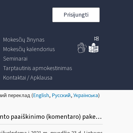
Prisijungti
Mokesčių žinynas
Mokesčių kalendorius
Seminarai
Tarptautinis apmokestinimas
Kontaktai / Apklausa
ний переклад (
English
,
Русский
,
Українська
)
Dėl Gyventojų pajamų mokesčio įstatymo 17 straipsnio 1 dalies 20-2 punkto apibendrinto paaiškinimo (komentaro) pakeitimo