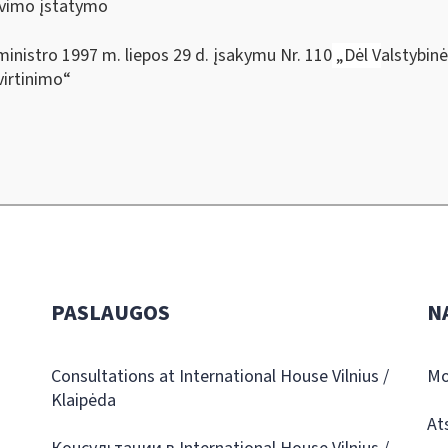
avimo įstatymo
ministro 1997 m. liepos 29 d. įsakymu Nr. 110
„
Dėl
V
alstybin
virtinimo“
PASLAUGOS
N
Consultations at International House Vilnius /
Mo
Klaipėda
At