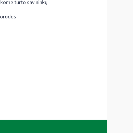
škome turto savininkų
orodos