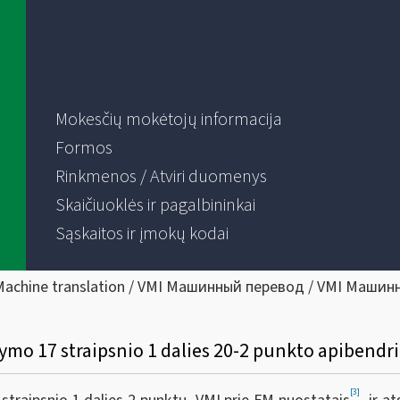
Mokesčių mokėtojų informacija
Formos
Rinkmenos / Atviri duomenys
Skaičiuoklės ir pagalbininkai
Sąskaitos ir įmokų kodai
Machine translation / VMI Машинный перевод / VMI Машин
[3]