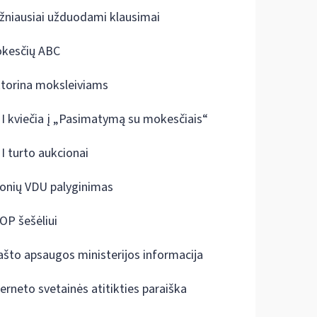
žniausiai užduodami klausimai
kesčių ABC
ktorina moksleiviams
I kviečia į „Pasimatymą su mokesčiais“
I turto aukcionai
onių VDU palyginimas
OP šešėliui
ašto apsaugos ministerijos informacija
terneto svetainės atitikties paraiška