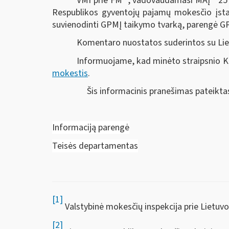
VMI prie FM
, vadovaudamasi MAĮ
25 
Respublikos gyventojų pajamų mokesčio įstat
suvienodinti GPMĮ taikymo tvarką, parengė GP
Komentaro nuostatos suderintos su Liet
Informuojame, kad minėto straipsnio Ko
mokestis
.
Šis informacinis pranešimas pateikta
Informaciją parengė
Teisės departamentas
[1]
Valstybinė mokesčių inspekcija prie Lietuv
[2]