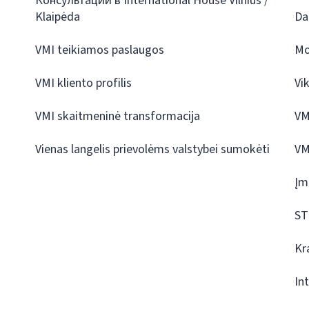
Консультации в International House Vilnius /
Klaipėda
Da
VMI teikiamos paslaugos
Mo
VMI kliento profilis
Vi
VMI skaitmeninė transformacija
VM
Vienas langelis prievolėms valstybei sumokėti
VM
Įm
ST
Kr
In