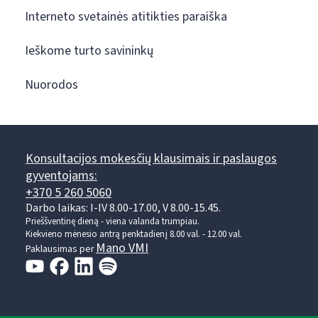
Interneto svetainės atitikties paraiška
Ieškome turto savininkų
Nuorodos
Konsultacijos mokesčių klausimais ir paslaugos
gyventojams:
+370 5 260 5060
Darbo laikas: I-IV 8.00-17.00, V 8.00-15.45.
Prieššventinę dieną - viena valanda trumpiau.
Kiekvieno mėnesio antrą penktadienį 8.00 val. - 12.00 val.
Mano VMI
Paklausimas per