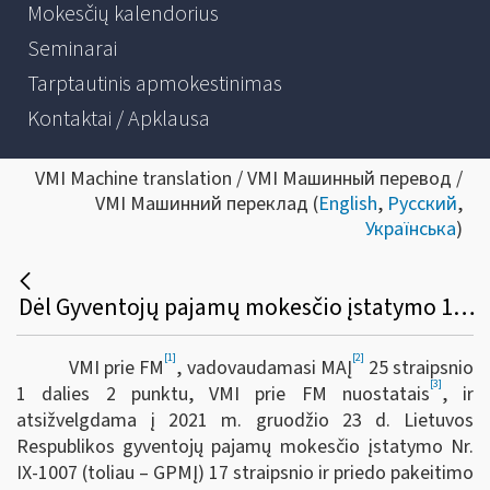
Mokesčių kalendorius
Seminarai
Tarptautinis apmokestinimas
Kontaktai / Apklausa
VMI Machine translation / VMI Машинный перевод /
VMI Машинний переклад (
English
,
Русский
,
Українська
)
Dėl Gyventojų pajamų mokesčio įstatymo 17 straipsnio 1 dalies 20-2 punkto apibendrinto paaiškinimo (komentaro) pakeitimo
[1]
[2]
VMI prie FM
, vadovaudamasi MAĮ
25 straipsnio
[3]
1 dalies 2 punktu, VMI prie FM nuostatais
, ir
atsižvelgdama į 2021 m. gruodžio 23 d. Lietuvos
Respublikos gyventojų pajamų mokesčio įstatymo Nr.
IX-1007 (toliau – GPMĮ) 17 straipsnio ir priedo pakeitimo