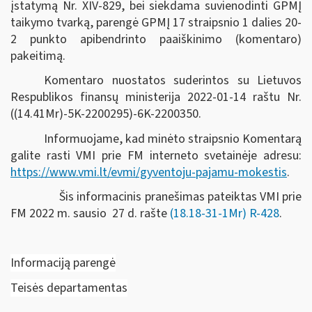
įstatymą Nr. XIV-829, bei siekdama suvienodinti GPMĮ
taikymo tvarką, parengė GPMĮ 17 straipsnio 1 dalies 20-
2 punkto apibendrinto paaiškinimo (komentaro)
pakeitimą.
Komentaro nuostatos suderintos su Lietuvos
Respublikos finansų ministerija 2022-01-14 raštu Nr.
((14.41Mr)-5K-2200295)-6K-2200350.
Informuojame, kad minėto straipsnio Komentarą
galite rasti VMI prie FM interneto svetainėje adresu:
https://www.vmi.lt/evmi/gyventoju-pajamu-mokestis
.
Šis informacinis pranešimas pateiktas VMI prie
FM 2022 m.
sausio 27 d.
rašte
(18.18-31-1Mr) R-428
.
Informaciją parengė
Teisės departamentas