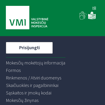
Prisijungti
Mokesčių mokėtojų informacija
Formos
Rinkmenos / Atviri duomenys
Skaičiuoklės ir pagalbininkai
Sąskaitos ir įmokų kodai
Mokesčių žinynas