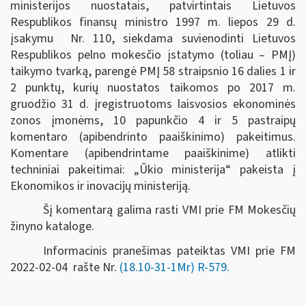
ministerijos nuostatais, patvirtintais Lietuvos
Respublikos finansų ministro 1997 m. liepos 29 d.
įsakymu Nr. 110, siekdama suvienodinti Lietuvos
Respublikos pelno mokesčio įstatymo (toliau – PMĮ)
taikymo tvarką, parengė PMĮ 58 straipsnio 16 dalies 1 ir
2 punktų, kurių nuostatos taikomos po 2017 m.
gruodžio 31 d. įregistruotoms laisvosios ekonominės
zonos įmonėms, 10 papunkčio 4 ir 5 pastraipų
komentaro (apibendrinto paaiškinimo) pakeitimus.
Komentare (apibendrintame paaiškinime) atlikti
techniniai pakeitimai: „Ūkio ministerija“ pakeista į
Ekonomikos ir inovacijų ministeriją.
Šį komentarą galima rasti VMI prie FM Mokesčių
žinyno kataloge.
Informacinis pranešimas pateiktas VMI prie FM
2022-02-04 rašte Nr.
(18.10-31-1Mr) R-579.