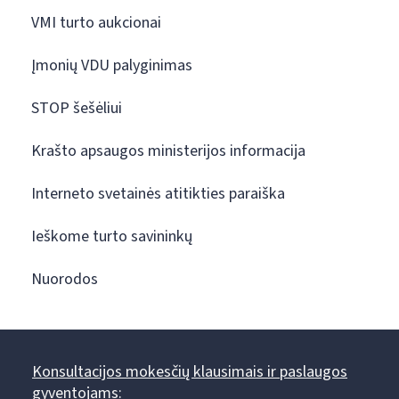
VMI turto aukcionai
Įmonių VDU palyginimas
STOP šešėliui
Krašto apsaugos ministerijos informacija
Interneto svetainės atitikties paraiška
Ieškome turto savininkų
Nuorodos
Konsultacijos mokesčių klausimais ir paslaugos
gyventojams: