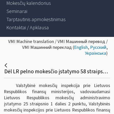
Mokesčių kalendorius
Seminarai
Tarptautinis apmokestinimas
Kontaktai / Apklausa
VMI Machine translation / VMI Машинный перевод /
VMI Машинний переклад (
English
,
Русский
,
Українська
)
Dėl LR pelno mokesčio įstatymo 58 straipsnio 16 dalies 1 ir 2 punktų, kurių nuostatos taikomos po 2017 m. gruodžio 31 d. komentaro pakeitimo
Valstybinė mokesčių inspekcija prie Lietuvos
Respublikos finansų ministerijos, vadovaudamasi
Lietuvos Respublikos mokesčių administravimo
įstatymo 25 straipsnio 1 dalies 2 punktu, Valstybinės
mokesčių inspekcijos prie Lietuvos Respublikos finansų