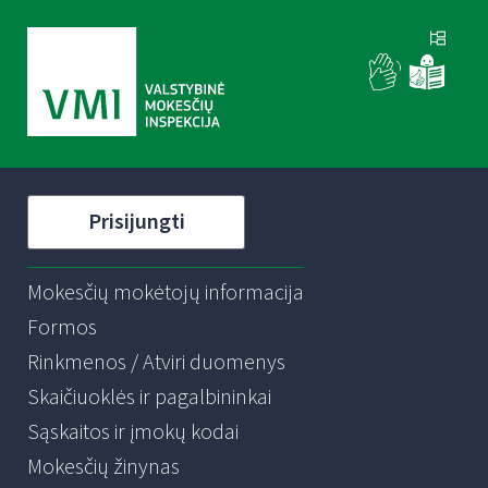
Prisijungti
Mokesčių mokėtojų informacija
Formos
Rinkmenos / Atviri duomenys
Skaičiuoklės ir pagalbininkai
Sąskaitos ir įmokų kodai
Mokesčių žinynas