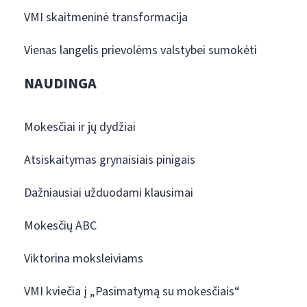
VMI skaitmeninė transformacija
Vienas langelis prievolėms valstybei sumokėti
NAUDINGA
Mokesčiai ir jų dydžiai
Atsiskaitymas grynaisiais pinigais
Dažniausiai užduodami klausimai
Mokesčių ABC
Viktorina moksleiviams
VMI kviečia į „Pasimatymą su mokesčiais“