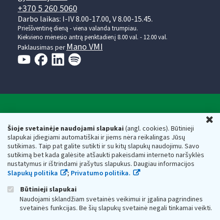
+370 5 260 5060
Darbo laikas: I-IV 8.00-17.00, V 8.00-15.45.
Prieššventinę dieną - viena valanda trumpiau.
Kiekvieno mėnesio antrą penktadienį 8.00 val. - 12.00 val.
Mano VMI
Paklausimas per
Valstybinė mokesčių inspekcija prie Lietuvos
U
Respublikos finansų ministerijos
Šioje svetainėje naudojami slapukai
(angl. cookies). Būtinieji
slapukai įdiegiami automatiškai ir jiems nėra reikalingas Jūsų
Biudžetinė įstaiga. Juridinio asmens kodas — 188659752,
sutikimas. Taip pat galite sutikti ir su kitų slapukų naudojimu. Savo
adresas: Vasario 16-osios g. 14, 01107 Vilnius, Lietuva, el.paštas:
sutikimą bet kada galėsite atšaukti pakeisdami interneto naršyklės
vmi@vmi.lt
, E. pristatymo dėžutės adresas 188659752
nustatymus ir ištrindami įrašytus slapukus. Daugiau informacijos
Duomenys apie Valstybinę mokesčių inspekciją prie Lietuvos
Slapukų politika
;
Privatumo politika.
Respublikos finansų ministerijos kaupiami ir saugomi Juridinių
asmenų registre
Būtinieji slapukai
Naudojami sklandžiam svetainės veikimui ir įgalina pagrindines
svetainės funkcijas. Be šių slapukų svetainė negali tinkamai veikti.