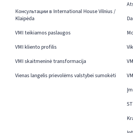
At
Консультации в International House Vilnius /
Klaipėda
Da
VMI teikiamos paslaugos
Mo
VMI kliento profilis
Vi
VMI skaitmeninė transformacija
VM
Vienas langelis prievolėms valstybei sumokėti
VM
Įm
ST
Kr
In