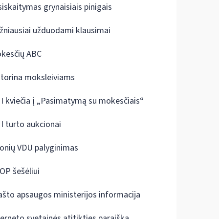
siskaitymas grynaisiais pinigais
žniausiai užduodami klausimai
kesčių ABC
ktorina moksleiviams
I kviečia į „Pasimatymą su mokesčiais“
I turto aukcionai
onių VDU palyginimas
OP šešėliui
ašto apsaugos ministerijos informacija
terneto svetainės atitikties paraiška