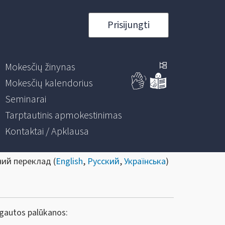
Prisijungti
Mokesčių žinynas
Mokesčių kalendorius
Seminarai
Tarptautinis apmokestinimas
Kontaktai / Apklausa
ний переклад (
English
,
Русский
,
Українська
)
 gautos palūkanos: