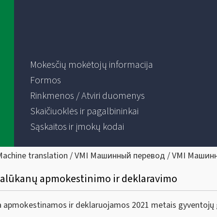
Mokesčių mokėtojų informacija
Formos
Rinkmenos / Atviri duomenys
Skaičiuoklės ir pagalbininkai
Sąskaitos ir įmokų kodai
Machine translation / VMI Машинный перевод / VMI Машин
palūkanų apmokestinimo ir deklaravimo
rka apmokestinamos ir deklaruojamos 2021 metais gyventojų