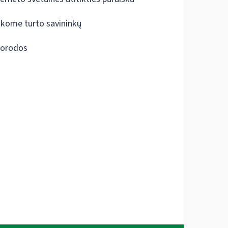
škome turto savininkų
orodos