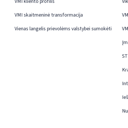
VMI kliento profilis
Vi
VMI skaitmeninė transformacija
VM
Vienas langelis prievolėms valstybei sumokėti
VM
Įm
ST
Kr
In
Ie
Nu