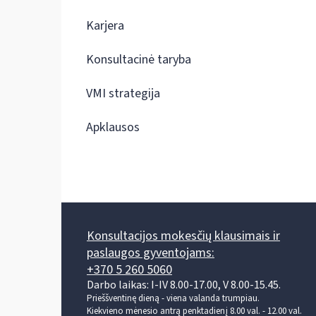
Karjera
Konsultacinė taryba
VMI strategija
Apklausos
Konsultacijos mokesčių klausimais ir
paslaugos gyventojams:
+370 5 260 5060
Darbo laikas: I-IV 8.00-17.00, V 8.00-15.45.
Prieššventinę dieną - viena valanda trumpiau.
Kiekvieno mėnesio antrą penktadienį 8.00 val. - 12.00 val.