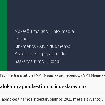
Mokesčių mokėtojų informacija
Formos
Rinkmenos / Atviri duomenys
Skaičiuoklės ir pagalbininkai
Sąskaitos ir įmokų kodai
Machine translation / VMI Машинный перевод / VMI Машин
palūkanų apmokestinimo ir deklaravimo
rka apmokestinamos ir deklaruojamos 2021 metais gyventojų