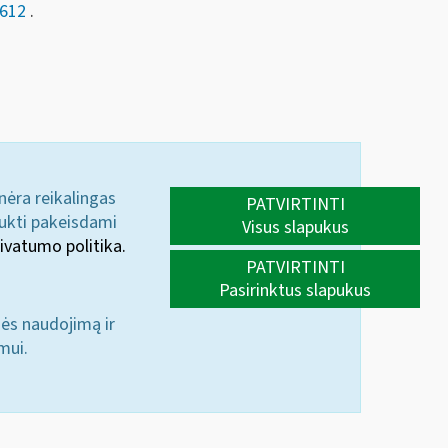
-612
.
 nėra reikalingas
PATVIRTINTI
aukti pakeisdami
Visus slapukus
ivatumo politika.
PATVIRTINTI
Pasirinktus slapukus
nės naudojimą ir
mui.