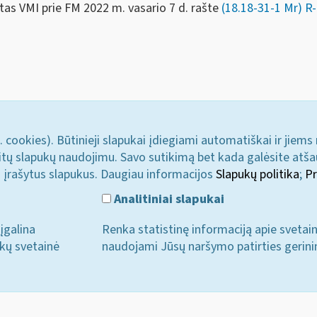
ktas VMI prie FM 2022 m.
vasario 7 d.
rašte
(18.18-31-1 Mr)
R
. cookies). Būtinieji slapukai įdiegiami automatiškai ir jiems
u kitų slapukų naudojimu. Savo sutikimą bet kada galėsite atš
i įrašytus slapukus. Daugiau informacijos
Slapukų politika
;
Pr
Analitiniai slapukai
įgalina
Renka statistinę informaciją apie svetai
ukų svetainė
naudojami Jūsų naršymo patirties gerini