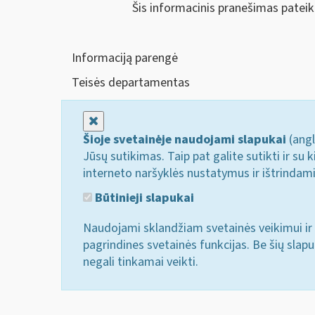
Šis informacinis pranešimas patei
Informaciją parengė
Teisės departamentas
Uždaryti
Šioje svetainėje naudojami slapukai
(angl
Jūsų sutikimas. Taip pat galite sutikti ir s
interneto naršyklės nustatymus ir ištrindam
Būtinieji slapukai
Naudojami sklandžiam svetainės veikimui ir 
pagrindines svetainės funkcijas. Be šių slap
negali tinkamai veikti.