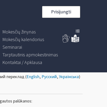
Prisijungti
Mokesčių žinynas
Mokesčių kalendorius
Seminarai
Tarptautinis apmokestinimas
Kontaktai / Apklausa
ний переклад (
English
,
Русский
,
Українська
)
 gautos palūkanos: