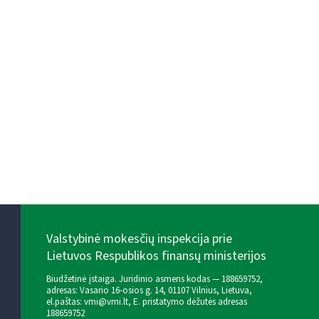
Valstybinė mokesčių inspekcija prie
Lietuvos Respublikos finansų ministerijos
Biudžetinė įstaiga. Juridinio asmens kodas — 188659752,
adresas: Vasario 16-osios g. 14, 01107 Vilnius, Lietuva,
el.paštas:
vmi@vmi.lt
, E. pristatymo dėžutės adresas
188659752