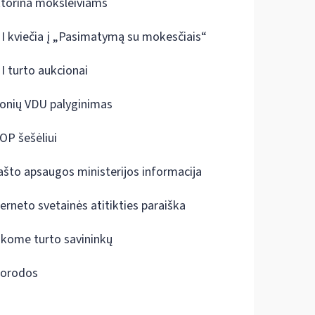
ktorina moksleiviams
I kviečia į „Pasimatymą su mokesčiais“
I turto aukcionai
onių VDU palyginimas
OP šešėliui
ašto apsaugos ministerijos informacija
terneto svetainės atitikties paraiška
škome turto savininkų
orodos