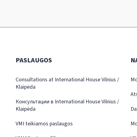
PASLAUGOS
N
Consultations at International House Vilnius /
Mo
Klaipėda
At
Консультации в International House Vilnius /
Klaipėda
Da
VMI teikiamos paslaugos
Mo