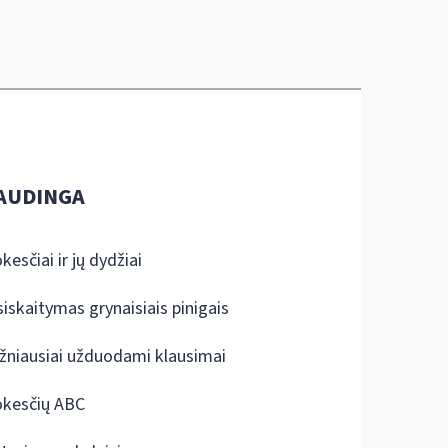
AUDINGA
kesčiai ir jų dydžiai
siskaitymas grynaisiais pinigais
žniausiai užduodami klausimai
kesčių ABC