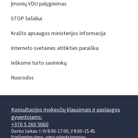
Įmonių VDU palyginimas
STOP šešėliui
Krašto apsaugos ministerijos informacija
Interneto svetainės atitikties paraiška
Ieškome turto savininkų
Nuorodos
Konsultacijos mokesčių klausimais ir paslaugos
gyventojams:
+370 5 260 5060
Darbo laikas: I-IV 8.00-17.00, V 8.00-15.45.
Prieššventinę dieną - viena valanda trumpiau.