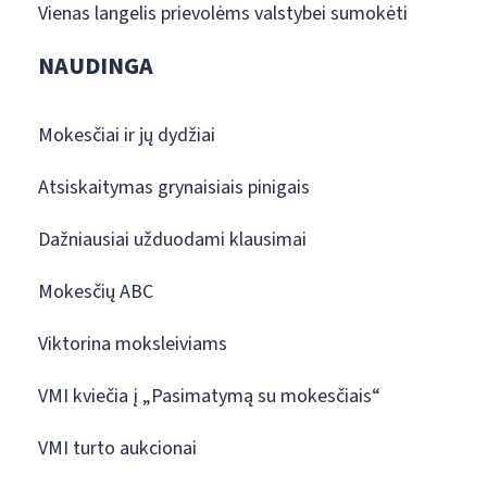
Vienas langelis prievolėms valstybei sumokėti
NAUDINGA
Mokesčiai ir jų dydžiai
Atsiskaitymas grynaisiais pinigais
Dažniausiai užduodami klausimai
Mokesčių ABC
Viktorina moksleiviams
VMI kviečia į „Pasimatymą su mokesčiais“
VMI turto aukcionai