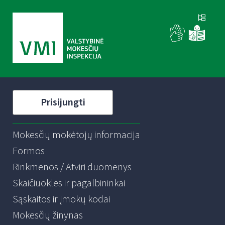
Prisijungti
Mokesčių mokėtojų informacija
Formos
Rinkmenos / Atviri duomenys
Skaičiuoklės ir pagalbininkai
Sąskaitos ir įmokų kodai
Mokesčių žinynas