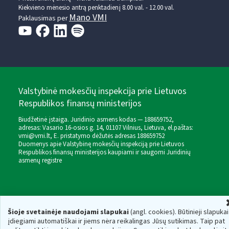
Kiekvieno mėnesio antrą penktadienį 8.00 val. - 12.00 val.
Mano VMI
Paklausimas per
Valstybinė mokesčių inspekcija prie Lietuvos
Respublikos finansų ministerijos
Biudžetinė įstaiga. Juridinio asmens kodas — 188659752,
adresas: Vasario 16-osios g. 14, 01107 Vilnius, Lietuva, el.paštas:
vmi@vmi.lt
, E. pristatymo dėžutės adresas 188659752
Duomenys apie Valstybinę mokesčių inspekciją prie Lietuvos
Respublikos finansų ministerijos kaupiami ir saugomi Juridinių
asmenų registre
Šioje svetainėje naudojami slapukai
(angl. cookies). Būtinieji slapukai
įdiegiami automatiškai ir jiems nėra reikalingas Jūsų sutikimas. Taip pat