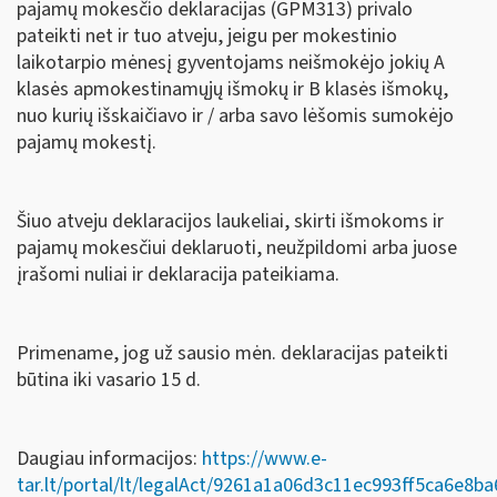
pajamų mokesčio deklaracijas (GPM313) privalo
pateikti net ir tuo atveju, jeigu per mokestinio
laikotarpio mėnesį gyventojams neišmokėjo jokių A
klasės apmokestinamųjų išmokų ir B klasės išmokų,
nuo kurių išskaičiavo ir / arba savo lėšomis sumokėjo
pajamų mokestį.
Šiuo atveju deklaracijos laukeliai, skirti išmokoms ir
pajamų mokesčiui deklaruoti, neužpildomi arba juose
įrašomi nuliai ir deklaracija pateikiama.
Primename, jog už sausio mėn. deklaracijas pateikti
būtina iki vasario 15 d.
Daugiau informacijos:
https://www.e-
tar.lt/portal/lt/legalAct/9261a1a06d3c11ec993ff5ca6e8ba