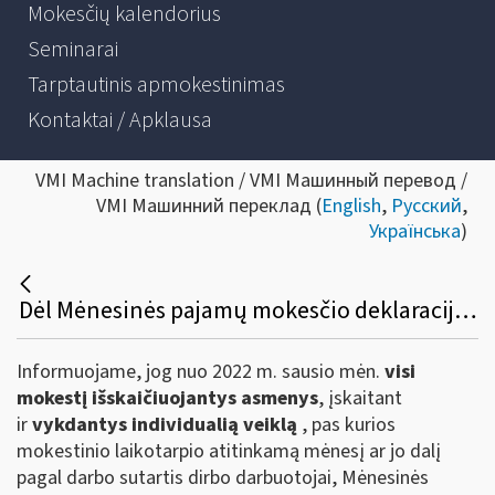
Mokesčių kalendorius
Seminarai
Tarptautinis apmokestinimas
Kontaktai / Apklausa
VMI Machine translation / VMI Машинный перевод /
VMI Машинний переклад (
English
,
Русский
,
Українська
)
Dėl Mėnesinės pajamų mokesčio deklaracijos GPM313 formos užpildymo ir pateikimo taisyklių pakeitimo savarankiškai dirbantiems
Informuojame, jog nuo 2022 m. sausio mėn.
visi
mokestį išskaičiuojantys asmenys
, įskaitant
ir
vykdantys individualią veiklą
, pas kurios
mokestinio laikotarpio atitinkamą mėnesį ar jo dalį
pagal darbo sutartis dirbo darbuotojai, Mėnesinės