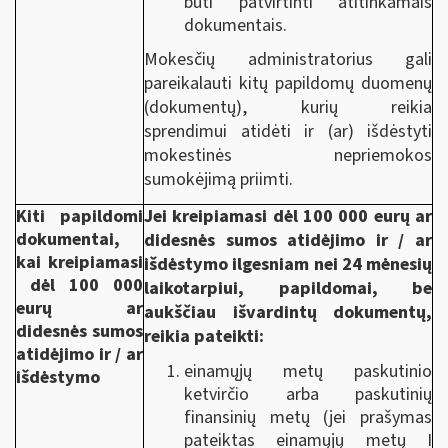
būti patvirtinti atitinkamais
dokumentais.
Mokesčių administratorius gali
pareikalauti kitų papildomų duomenų
(dokumentų), kurių reikia
sprendimui atidėti ir (ar) išdėstyti
mokestinės nepriemokos
sumokėjimą priimti.
Kiti papildomi
Jei kreipiamasi dėl 100 000 eurų ar
dokumentai,
didesnės sumos atidėjimo ir / ar
kai kreipiamasi
išdėstymo ilgesniam nei 24 mėnesių
dėl 100 000
laikotarpiui, papildomai, be
eurų ar
aukščiau išvardintų dokumentų,
didesnės sumos
reikia pateikti:
atidėjimo ir / ar
einamųjų metų paskutinio
išdėstymo
ketvirčio arba paskutinių
finansinių metų (jei prašymas
pateiktas einamųjų metų I