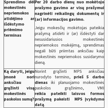
Sprendimo dėl
Per 20 darbo dienų nuo mokėtojo
mokestinės
prašymo gavimo ar visų prašymui
nepriemokos
nagrinėti reikalingų dokumentų ir
atidėjimo ar
(ar) informacijos gavimo.
išdėstymo
Jeigu mokesčių mokėtojas pateikia
priėmimo
prašymą atidėti ir (ar) išdėstyti dar
terminas
nesusidariusios mokestinės
nepriemokos mokėjimą, sprendimas
negali būti priimtas anksčiau kaip
mokestinės nepriemokos susidarymo
dieną.
Ką daryti, jeigu
Norint grąžinti MPS anksčiau
įmonė nori
nurodyto termino,
prieš 5 darbo
anksčiau
dienas
iki planuojamo mokestinės
grąžinti visą
paskolos grąžinimo, VMI
mokestinės
reikia pateikti laisvos formos
paskolos sumą?
prašymą pakeisti MPS įvykdymo
datą
.