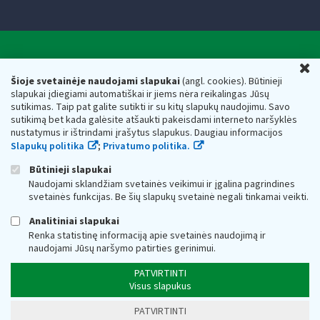
Valstybinė mokesčių inspekcija prie Lietuvos
U
Respublikos finansų ministerijos
Šioje svetainėje naudojami slapukai
(angl. cookies). Būtinieji
slapukai įdiegiami automatiškai ir jiems nėra reikalingas Jūsų
Biudžetinė įstaiga. Juridinio asmens kodas — 188659752,
sutikimas. Taip pat galite sutikti ir su kitų slapukų naudojimu. Savo
adresas: Vasario 16-osios g. 14, 01107 Vilnius, Lietuva, el.paštas:
sutikimą bet kada galėsite atšaukti pakeisdami interneto naršyklės
vmi@vmi.lt
, E. pristatymo dėžutės adresas 188659752
nustatymus ir ištrindami įrašytus slapukus. Daugiau informacijos
Duomenys apie Valstybinę mokesčių inspekciją prie Lietuvos
Slapukų politika
;
Privatumo politika.
Respublikos finansų ministerijos kaupiami ir saugomi Juridinių
asmenų registre
Būtinieji slapukai
Naudojami sklandžiam svetainės veikimui ir įgalina pagrindines
svetainės funkcijas. Be šių slapukų svetainė negali tinkamai veikti.
Analitiniai slapukai
Renka statistinę informaciją apie svetainės naudojimą ir
naudojami Jūsų naršymo patirties gerinimui.
PATVIRTINTI
Visus slapukus
PATVIRTINTI