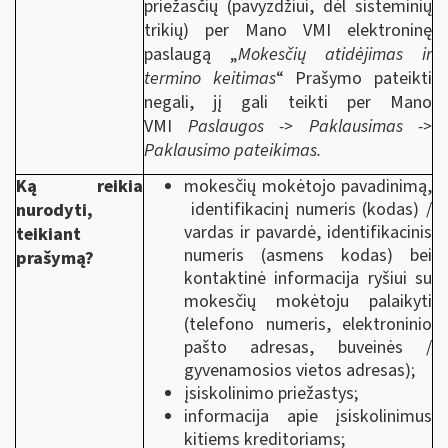
priežasčių (pavyzdžiui, dėl sisteminių
trikių) per Mano VMI elektroninę
paslaugą „
Mokesčių atidėjimas ir
termino keitimas
“ Prašymo pateikti
negali, jį gali teikti per Mano
VMI
Paslaugos ->
Paklausimas ->
Paklausimo pateikimas.
Ką reikia
mokesčių mokėtojo pavadinimą,
identifikacinį numeris (kodas) /
nurodyti,
vardas ir pavardė, identifikacinis
teikiant
numeris (asmens kodas) bei
prašymą?
kontaktinė informacija ryšiui su
mokesčių mokėtoju palaikyti
(telefono numeris, elektroninio
pašto adresas, buveinės /
gyvenamosios vietos adresas);
įsiskolinimo priežastys;
informacija apie įsiskolinimus
kitiems kreditoriams;