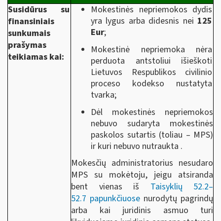
Susidūrus su
Mokestinės nepriemokos dydis
yra lygus arba didesnis nei
125
finansiniais
Eur
;
sunkumais
prašymas
Mokestinė nepriemoka nėra
teikiamas kai:
perduota antstoliui išieškoti
Lietuvos Respublikos civilinio
proceso kodekso nustatyta
tvarka;
Dėl mokestinės nepriemokos
nebuvo sudaryta mokestinės
paskolos sutartis (toliau – MPS)
ir kuri nebuvo nutraukta .
Mokesčių administratorius nesudaro
MPS su mokėtoju, jeigu atsiranda
bent vienas iš
Taisyklių 52.2–
52.7 papunkčiuose
nurodytų pagrindų
arba kai juridinis asmuo turi