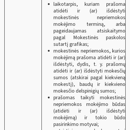
laikotarpis, kuriam prašoma
atidėti ir (ar) išdėstyti
mokestinės nepriemokos
mokėjimo terminą, arba
pageidaujamas atsiskaitymo
pagal Mokestinės paskolos
sutartį grafikas;
mokestinės nepriemokos, kurios
mokėjimą prašoma atidėti ir (ar)
išdėstyti, dydis, t. y. prašomų
atidėti ir (ar) išdėstyti mokesčių
sumos (atskirai pagal kiekvieną
mokestį), baudų ir kiekvieno
mokesčio delspinigių sumos;
prašomas taikyti mokestinės
nepriemokos mokėjimo būdas
(atidėti ir (ar) išdėstyti
mokėjimą) ir tokio būdo
pasirinkimo motyvai;