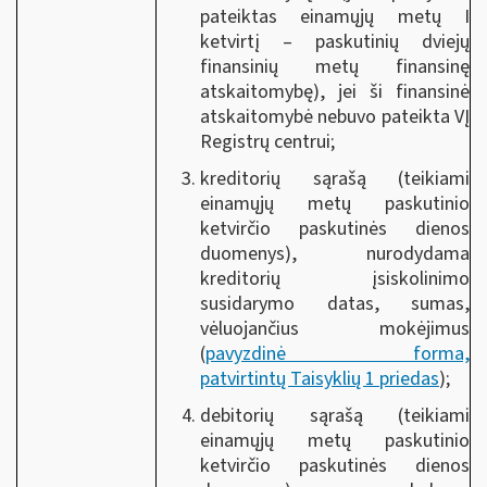
pateiktas einamųjų metų I
ketvirtį – paskutinių dviejų
finansinių metų finansinę
atskaitomybę), jei ši finansinė
atskaitomybė nebuvo pateikta VĮ
Registrų centrui;
kreditorių sąrašą (teikiami
einamųjų metų paskutinio
ketvirčio paskutinės dienos
duomenys), nurodydama
kreditorių įsiskolinimo
susidarymo datas, sumas,
vėluojančius mokėjimus
(
pavyzdinė forma,
patvirtintų Taisyklių 1 prieda
s
);
debitorių sąrašą (teikiami
einamųjų metų paskutinio
ketvirčio paskutinės dienos