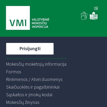
Prisijungti
Mokesčių mokėtojų informacija
Formos
Rinkmenos / Atviri duomenys
Skaičiuoklės ir pagalbininkai
Sąskaitos ir įmokų kodai
Mokesčių žinynas