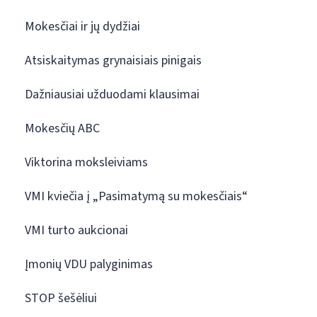
Mokesčiai ir jų dydžiai
Atsiskaitymas grynaisiais pinigais
Dažniausiai užduodami klausimai
Mokesčių ABC
Viktorina moksleiviams
VMI kviečia į „Pasimatymą su mokesčiais“
VMI turto aukcionai
Įmonių VDU palyginimas
STOP šešėliui