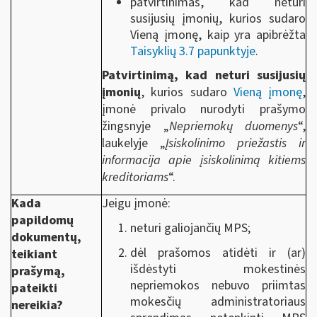
patvirtinimas, kad neturi
susijusių įmonių, kurios sudaro
Vieną įmonę, kaip yra apibrėžta
Taisyklių 3.7 papunktyje
.
Patvirtinimą, kad neturi susijusių
įmonių
, kurios sudaro
Vieną įmonę
,
įmonė privalo nurodyti prašymo
žingsnyje „
Nepriemokų duomenys
“,
laukelyje „
Įsiskolinimo priežastis ir
informacija apie įsiskolinimą kitiems
kreditoriams
“.
Kada
Jeigu įmonė:
papildomų
neturi galiojančių MPS;
dokumentų,
dėl prašomos atidėti ir (ar)
teikiant
išdėstyti mokestinės
prašymą,
nepriemokos
nebuvo priimtas
pateikti
mokesčių administratoriaus
nereikia?