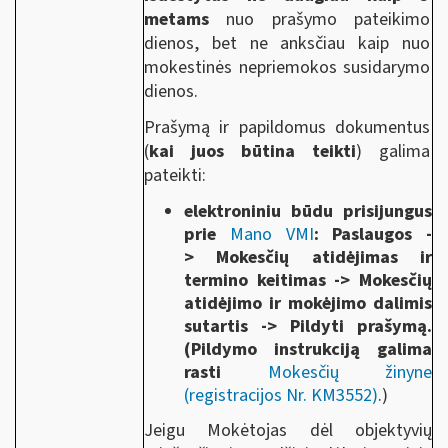
metams
nuo prašymo pateikimo
dienos, bet ne anksčiau kaip nuo
mokestinės nepriemokos susidarymo
dienos.
Prašymą ir papildomus dokumentus
(
kai juos būtina teikti
) galima
pateikti:
elektroniniu būdu prisijungus
prie
Mano VMI
: Paslaugos -
> Mokesčių atidėjimas ir
termino keitimas -> Mokesčių
atidėjimo ir mokėjimo dalimis
sutartis -> Pildyti prašymą.
(Pildymo instrukciją galima
rasti
Mokesčių žinyne
(registracijos Nr. KM3552)
.)
Jeigu Mokėtojas dėl objektyvių