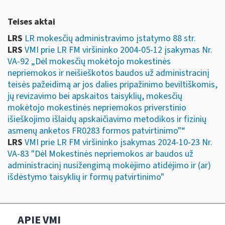
Teises aktai
LRS
LR mokesčių administravimo įstatymo 88 str.
LRS
VMI prie LR FM viršininko 2004-05-12 įsakymas Nr.
VA-92 „Dėl mokesčių mokėtojo mokestinės
nepriemokos ir neišieškotos baudos už administracinį
teisės pažeidimą ar jos dalies pripažinimo beviltiškomis,
jų revizavimo bei apskaitos taisyklių, mokesčių
mokėtojo mokestinės nepriemokos priverstinio
išieškojimo išlaidų apskaičiavimo metodikos ir fizinių
asmenų anketos FR0283 formos patvirtinimo"“
LRS
VMI prie LR FM viršininko įsakymas 2024-10-23 Nr.
VA-83 "Dėl Mokestinės nepriemokos ar baudos už
administracinį nusižengimą mokėjimo atidėjimo ir (ar)
išdėstymo taisyklių ir formų patvirtinimo"
APIE VMI