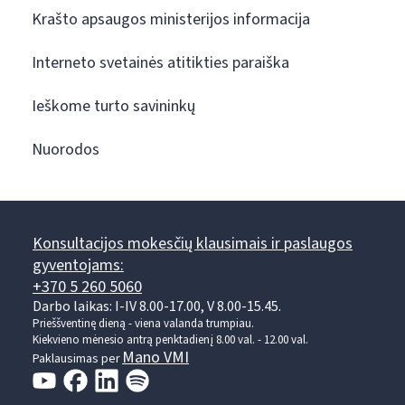
Krašto apsaugos ministerijos informacija
Interneto svetainės atitikties paraiška
Ieškome turto savininkų
Nuorodos
Konsultacijos mokesčių klausimais ir paslaugos
gyventojams:
+370 5 260 5060
Darbo laikas: I-IV 8.00-17.00, V 8.00-15.45.
Prieššventinę dieną - viena valanda trumpiau.
Kiekvieno mėnesio antrą penktadienį 8.00 val. - 12.00 val.
Mano VMI
Paklausimas per