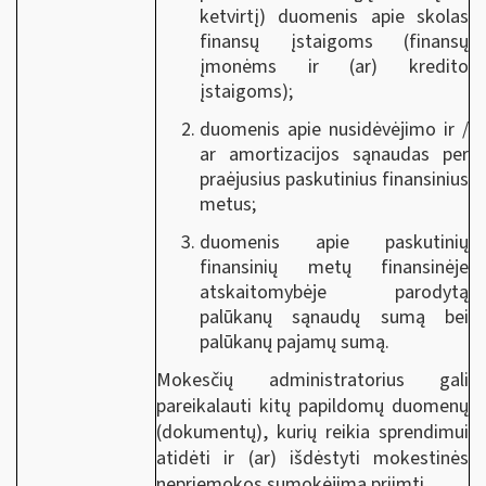
ketvirtį) duomenis apie skolas
finansų įstaigoms (finansų
įmonėms ir (ar) kredito
įstaigoms);
duomenis apie nusidėvėjimo ir /
ar amortizacijos sąnaudas per
praėjusius paskutinius finansinius
metus;
duomenis apie paskutinių
finansinių metų finansinėje
atskaitomybėje parodytą
palūkanų sąnaudų sumą bei
palūkanų pajamų sumą.
Mokesčių administratorius gali
pareikalauti kitų papildomų duomenų
(dokumentų), kurių reikia sprendimui
atidėti ir (ar) išdėstyti mokestinės
nepriemokos sumokėjimą priimti.