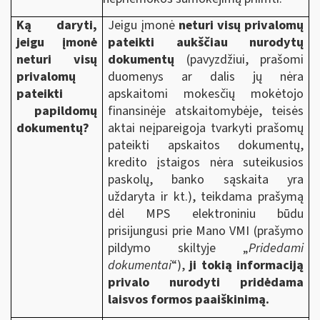
Ką daryti,
Jeigu įmonė
neturi visų privalomų
jeigu įmonė
pateikti aukščiau nurodytų
neturi visų
dokumentų
(pavyzdžiui, prašomi
privalomų
duomenys ar dalis jų nėra
pateikti
apskaitomi mokesčių mokėtojo
papildomų
finansinėje atskaitomybėje, teisės
dokumentų?
aktai neįpareigoja tvarkyti prašomų
pateikti apskaitos dokumentų,
kredito įstaigos nėra suteikusios
paskolų, banko sąskaita yra
uždaryta ir kt.), teikdama prašymą
dėl MPS elektroniniu būdu
prisijungusi prie Mano VMI (prašymo
pildymo skiltyje „
Pridedami
dokumentai
“),
ji tokią informaciją
privalo nurodyti pridėdama
laisvos formos paaiškinimą.