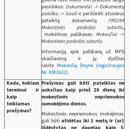
pasirinkus:
Dokumentai
->
Dokumentų
paieška
->
Gauti
ir peržiūrėti atsivėrus
pateiktą dokumentą
FR0284
Mokestinės paskolos sutartis
,
mokėtinas palūkanas:
Mokesčiai
->
Mokestinės paskolos sutartis.
Informaciją apie palūkanų už MPS
skaičiavimą ir jų dydžius
rasite
Mokesčių žinyne (registracijos
Nr. KM2632)
.
Kada, kokiam
Prašymas gali būti pateiktas ne
terminui ir
anksčiau kaip prieš 20 dienų iki
kaip
mokestinės nepriemokos
teikiamas
sumokėjimo dienos.
prašymas?
Mokestinės nepriemokos mokėjimas
gali būti
atidėtas iki 1 metų ir (ar)
išdėstytas ne daugiau kaip 5