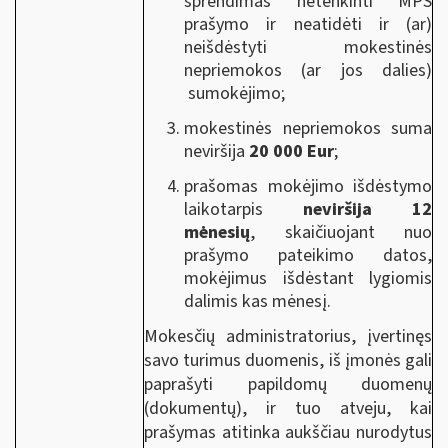
sprendimas netenkinti MPS
prašymo ir neatidėti ir (ar)
neišdėstyti mokestinės
nepriemokos
(ar jos dalies)
sumokėjimo;
mokestinės nepriemokos suma
neviršija
20 000 Eur
;
prašomas mokėjimo išdėstymo
laikotarpis
neviršija 12
mėnesių
, skaičiuojant nuo
prašymo pateikimo datos,
mokėjimus išdėstant lygiomis
dalimis kas mėnesį.
Mokesčių administratorius, įvertinęs
savo turimus duomenis, iš įmonės gali
paprašyti papildomų duomenų
(dokumentų), ir tuo atveju, kai
prašymas atitinka aukščiau nurodytus