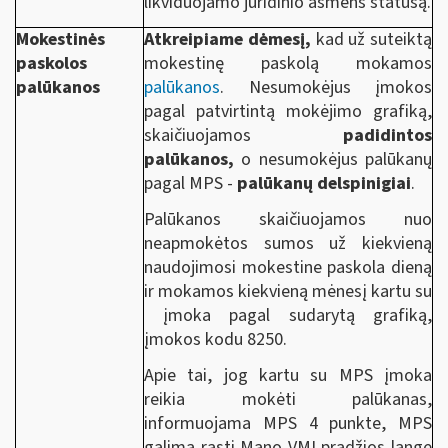
likviduojamo juridinio asmens statusą.
Mokestinės
Atkreipiame dėmesį,
kad už suteiktą
paskolos
mokestinę paskolą mokamos
palūkanos
palūkanos
. Nesumokėjus įmokos
pagal patvirtintą mokėjimo grafiką,
skaičiuojamos
padidintos
palūkanos,
o nesumokėjus palūkanų
pagal MPS -
palūkanų delspinigiai
.
Palūkanos skaičiuojamos nuo
neapmokėtos sumos už kiekvieną
naudojimosi mokestine paskola dieną
ir mokamos kiekvieną mėnesį kartu su
įmoka pagal sudarytą grafiką,
įmokos kodu 8250.
Apie tai, jog kartu su MPS įmoka
reikia mokėti palūkanas,
informuojama MPS 4 punkte, MPS
galima rasti Mano VMI pradžios lange