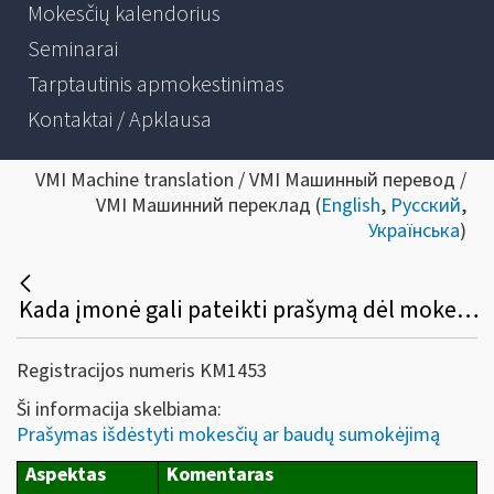
Mokesčių kalendorius
Seminarai
Tarptautinis apmokestinimas
Kontaktai / Apklausa
VMI Machine translation / VMI Машинный перевод /
VMI Машинний переклад (
English
,
Русский
,
Українська
)
Kada įmonė gali pateikti prašymą dėl mokesčių (pridėtinės vertės, pelno ar kt.) mokėjimo išdėstymo dalimis ar termino atidėjimo? Kokia prašymo pateikimo tvarka ir koks sprendimo priėmimo terminas?
Registracijos numeris KM1453
Ši informacija skelbiama:
Prašymas išdėstyti mokesčių ar baudų sumokėjimą
Aspektas
Komentaras