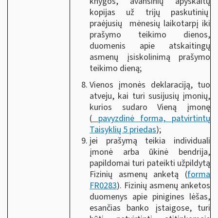
knygos, avansinių apyskaitų
kopijas už trijų paskutinių
praėjusių mėnesių laikotarpį iki
prašymo teikimo dienos,
duomenis apie atskaitingų
asmenų įsiskolinimą prašymo
teikimo dieną;
Vienos įmonės deklaraciją, tuo
atveju, kai turi susijusių įmonių,
kurios sudaro Vieną įmonę
(
pavyzdinė forma, patvirtintų
Taisyklių 5 priedas
);
jei prašymą teikia individuali
įmonė arba ūkinė bendrija,
papildomai turi pateikti užpildytą
Fizinių asmenų anketą (
forma
FR0283
). Fizinių asmenų anketos
duomenys apie pinigines lėšas,
esančias banko įstaigose, turi