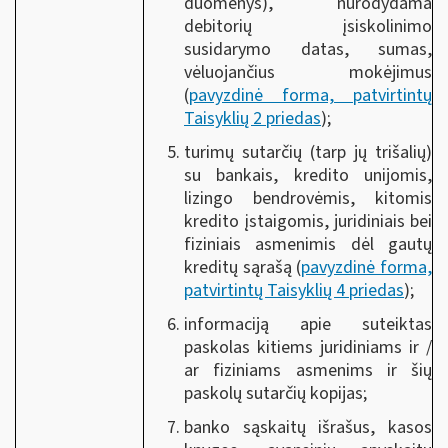
duomenys), nurodydama
debitorių įsiskolinimo
susidarymo datas, sumas,
vėluojančius mokėjimus
(
pavyzdinė forma, patvirtintų
Taisyklių 2 priedas
);
turimų sutarčių (tarp jų trišalių)
su bankais, kredito unijomis,
lizingo bendrovėmis, kitomis
kredito įstaigomis, juridiniais bei
fiziniais asmenimis dėl gautų
kreditų sąrašą (
pavyzdinė forma,
patvirtintų Taisyklių 4 priedas
);
informaciją apie suteiktas
paskolas kitiems juridiniams ir /
ar fiziniams asmenims ir šių
paskolų sutarčių kopijas;
banko sąskaitų išrašus, kasos