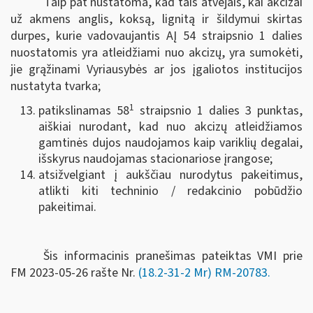
Taip pat nustatoma, kad tais atvejais, kai akcizai
už akmens anglis, koksą, lignitą ir šildymui skirtas
durpes, kurie vadovaujantis AĮ 54 straipsnio 1 dalies
nuostatomis yra atleidžiami nuo akcizų, yra sumokėti,
jie grąžinami Vyriausybės ar jos įgaliotos institucijos
nustatyta tvarka;
1
patikslinamas 58
straipsnio 1 dalies 3 punktas,
aiškiai nurodant, kad nuo akcizų atleidžiamos
gamtinės dujos naudojamos kaip variklių degalai,
išskyrus naudojamas stacionariose įrangose;
atsižvelgiant į aukščiau nurodytus pakeitimus,
atlikti kiti techninio / redakcinio pobūdžio
pakeitimai.
Šis informacinis pranešimas pateiktas VMI prie
FM
2023-05-26 rašte Nr.
(18.2-31-2 Mr) RM-20783
.