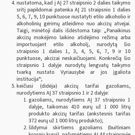
nustatoma, kad į AĮ 27 straipsnio 2 dalies taikymo
sritį papildomai patenka AĮ 21 straipsnio 1 dalies
5, 6, 7, 9, 10 punktuose nustatyti etilo alkoholio ir
alkoholinių gėrimų atleidimo nuo akcizų atvejai.
Taigi, minėtoji dalis išdėstoma taip: „Panaikinus
akcizų mokėjimo laikino atidėjimo režimą arba
importuojant etilo alkoholį, nurodytą šio
straipsnio 1 dalies 1, 3, 4, 5, 6, 7, 9
ir 10
punktuose, akcizai neskaičiuojami. Konkrečią šio
straipsnio 1 dalyje nurodytų lengvatų taikymo
tvarką nustato Vyriausybė ar jos įgaliota
institucija“;
keičiasi (didėja) akcizų tarifai gazoliams,
nurodytiems AĮ 37 straipsnio 1 ir 2 dalyje:
gazoliams, nurodytiems AĮ 37 straipsnio 1
dalyje, taikomas 410 eurų už 1 000 litrų
produkto akcizų tarifas (ankstesnis tarifas
372 eurų už 1 000 litrų produkto);
šildymui skirtiems gazoliams (buitiniam
krosnių kurui), pažymėtiems AĮ 44 straipsnyje