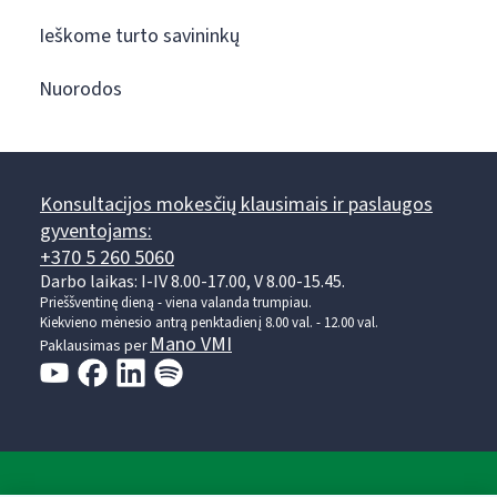
Ieškome turto savininkų
Nuorodos
Konsultacijos mokesčių klausimais ir paslaugos
gyventojams:
+370 5 260 5060
Darbo laikas: I-IV 8.00-17.00, V 8.00-15.45.
Prieššventinę dieną - viena valanda trumpiau.
Kiekvieno mėnesio antrą penktadienį 8.00 val. - 12.00 val.
Mano VMI
Paklausimas per