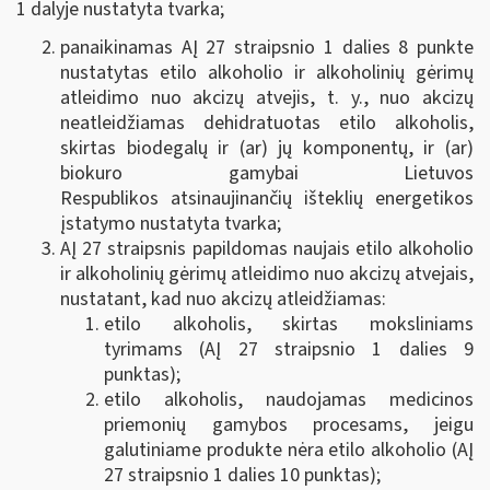
1 dalyje nustatyta tvarka;
panaikinamas AĮ 27 straipsnio 1 dalies 8 punkte
nustatytas etilo alkoholio ir alkoholinių gėrimų
atleidimo nuo akcizų atvejis, t. y., nuo akcizų
neatleidžiamas dehidratuotas etilo alkoholis,
skirtas biodegalų ir (ar) jų komponentų, ir (ar)
biokuro gamybai Lietuvos
Respublikos atsinaujinančių išteklių energetikos
įstatymo nustatyta tvarka;
AĮ 27 straipsnis papildomas naujais etilo alkoholio
ir alkoholinių gėrimų atleidimo nuo akcizų atvejais,
nustatant, kad nuo akcizų atleidžiamas:
etilo alkoholis, skirtas moksliniams
tyrimams (AĮ 27 straipsnio 1 dalies 9
punktas);
etilo alkoholis, naudojamas medicinos
priemonių gamybos procesams, jeigu
galutiniame produkte nėra etilo alkoholio (AĮ
27 straipsnio 1 dalies 10 punktas);