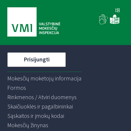
Prisijungti
Mokesčių mokėtojų informacija
Formos
Rinkmenos / Atviri duomenys
Skaičiuoklės ir pagalbininkai
Sąskaitos ir įmokų kodai
Mokesčių žinynas