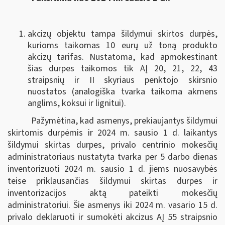
akcizų objektu tampa šildymui skirtos durpės,
kurioms taikomas 10 eurų už toną produkto
akcizų tarifas. Nustatoma, kad apmokestinant
šias durpes taikomos tik AĮ 20, 21, 22, 43
straipsnių ir II skyriaus penktojo skirsnio
nuostatos (analogiška tvarka taikoma akmens
anglims, koksui ir lignitui).
Pažymėtina, kad asmenys, prekiaujantys šildymui
skirtomis durpėmis ir 2024 m. sausio 1 d. laikantys
šildymui skirtas durpes, privalo centrinio mokesčių
administratoriaus nustatyta tvarka per 5 darbo dienas
inventorizuoti 2024 m. sausio 1 d. jiems nuosavybės
teise priklausančias šildymui skirtas durpes ir
inventorizacijos aktą pateikti mokesčių
administratoriui. Šie asmenys iki 2024 m. vasario 15 d.
privalo deklaruoti ir sumokėti akcizus AĮ 55 straipsnio