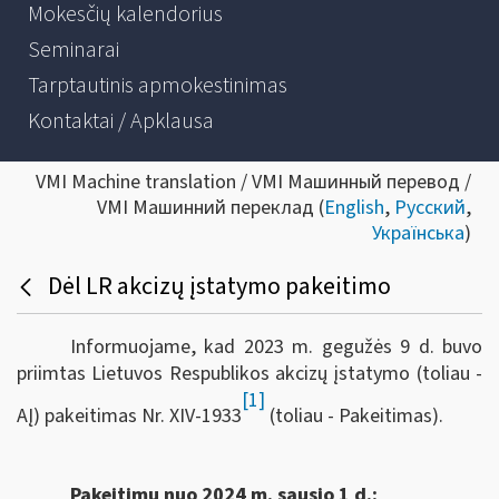
Mokesčių kalendorius
Seminarai
Tarptautinis apmokestinimas
Kontaktai / Apklausa
VMI Machine translation / VMI Машинный перевод /
VMI Машинний переклад (
English
,
Русский
,
Українська
)
Dėl LR akcizų įstatymo pakeitimo
Informuojame, kad 2023 m. gegužės 9 d. buvo
priimtas Lietuvos Respublikos akcizų įstatymo (toliau -
[1]
AĮ) pakeitimas Nr. XIV-1933
(toliau - Pakeitimas).
Pakeitimu nuo 2024 m. sausio 1 d.: