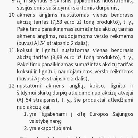
AĮ II skyriaus 5 skirsnis papildomas nuostatomis,
susijusiomis su šildymui skirtomis durpėmis;
akmens anglims nustatomas vienas bendrasis
akcizų tarifas (7,53 euro už toną produkto), t. y.,
Pakeitimu panaikinamas sumažintas akcizų tarifas
akmens anglims, naudojamoms verslo reikmėms
(buvusi AĮ 54 straipsnio 2 dalis);
koksui ir lignitui nustatomas vienas bendrasis
akcizų tarifas (8,98 euro už toną produkto), t. y.,
Pakeitimu panaikinamas sumažintas akcizų tarifas
koksui ir lignitui, naudojamiems verslo reikmėms
(buvusi AĮ 55 straipsnio 2 dalis);
nustatomi akmens anglių, kokso, lignito ir
šildymui skirtų durpių atleidimo nuo akcizų atvejai
(AĮ 54 straipsnis), t. y., šie produktai atleidžiami
nuo akcizų kai:
yra išgabenami į kitą Europos Sąjungos
valstybę narę;
yra eksportuojami.