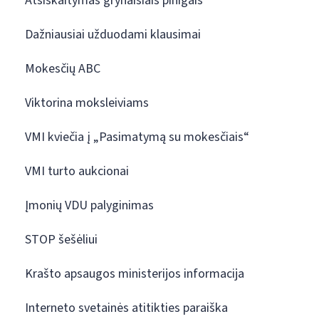
Atsiskaitymas grynaisiais pinigais
Dažniausiai užduodami klausimai
Mokesčių ABC
Viktorina moksleiviams
VMI kviečia į „Pasimatymą su mokesčiais“
VMI turto aukcionai
Įmonių VDU palyginimas
STOP šešėliui
Krašto apsaugos ministerijos informacija
Interneto svetainės atitikties paraiška