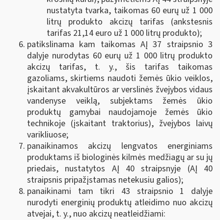
nustatyta tvarka, taikomas 60 eurų už 1 000
litrų produkto akcizų tarifas (ankstesnis
tarifas 21,14 euro už 1 000 litrų produkto);
patikslinama kam taikomas AĮ 37 straipsnio 3
dalyje nurodytas 60 eurų už 1 000 litrų produkto
akcizų tarifas, t. y., šis tarifas taikomas
gazoliams, skirtiems naudoti žemės ūkio veiklos,
įskaitant akvakultūros ar verslinės žvejybos vidaus
vandenyse veiklą, subjektams žemės ūkio
produktų gamybai naudojamoje žemės ūkio
technikoje (įskaitant traktorius), žvejybos laivų
varikliuose;
panaikinamos akcizų lengvatos energiniams
produktams iš biologinės kilmės medžiagų ar su jų
priedais, nustatytos AĮ 40 straipsnyje (AĮ 40
straipsnis pripažįstamas netekusiu galios);
panaikinami tam tikri 43 straipsnio 1 dalyje
nurodyti energinių produktų atleidimo nuo akcizų
atvejai, t. y., nuo akcizų neatleidžiami: