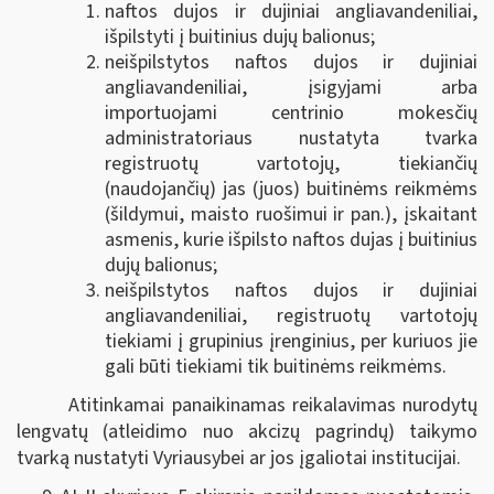
naftos dujos ir dujiniai angliavandeniliai,
išpilstyti į buitinius dujų balionus;
neišpilstytos naftos dujos ir dujiniai
angliavandeniliai, įsigyjami arba
importuojami centrinio mokesčių
administratoriaus nustatyta tvarka
registruotų vartotojų, tiekiančių
(naudojančių) jas (juos) buitinėms reikmėms
(šildymui, maisto ruošimui ir pan.), įskaitant
asmenis, kurie išpilsto naftos dujas į buitinius
dujų balionus;
neišpilstytos naftos dujos ir dujiniai
angliavandeniliai, registruotų vartotojų
tiekiami į grupinius įrenginius, per kuriuos jie
gali būti tiekiami tik buitinėms reikmėms.
Atitinkamai panaikinamas reikalavimas nurodytų
lengvatų (atleidimo nuo akcizų pagrindų) taikymo
tvarką nustatyti Vyriausybei ar jos įgaliotai institucijai.