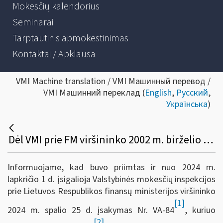
Mokesčių kalendorius
Seminarai
Tarptautinis apmokestinimas
Kontaktai / Apklausa
VMI Machine translation / VMI Машинный перевод /
VMI Машинний переклад (
English
,
Русский
,
Українська
)
Dėl VMI prie FM viršininko 2002 m. birželio 14 d. įsakymo Nr. 156 pakeitimo
Informuojame, kad buvo priimtas ir nuo 2024 m.
lapkričio 1 d. įsigalioja Valstybinės mokesčių inspekcijos
prie Lietuvos Respublikos finansų ministerijos viršininko
[1]
2024 m. spalio 25 d. įsakymas Nr. VA-84
, kuriuo
[2]