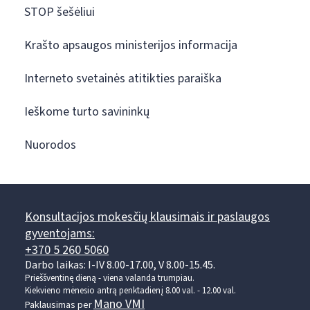
STOP šešėliui
Krašto apsaugos ministerijos informacija
Interneto svetainės atitikties paraiška
Ieškome turto savininkų
Nuorodos
Konsultacijos mokesčių klausimais ir paslaugos
gyventojams:
+370 5 260 5060
Darbo laikas: I-IV 8.00-17.00, V 8.00-15.45.
Prieššventinę dieną - viena valanda trumpiau.
Kiekvieno mėnesio antrą penktadienį 8.00 val. - 12.00 val.
Mano VMI
Paklausimas per