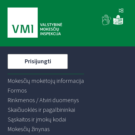
Prisijungti
Mokesčių mokėtojų informacija
Formos
Rinkmenos / Atviri duomenys
Skaičiuoklės ir pagalbininkai
Sąskaitos ir įmokų kodai
Mokesčių žinynas