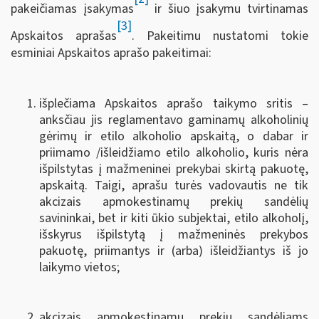
pakeičiamas įsakymas
ir šiuo įsakymu tvirtinamas
[3]
Apskaitos aprašas
. Pakeitimu nustatomi tokie
esminiai Apskaitos aprašo pakeitimai:
išplečiama Apskaitos aprašo taikymo sritis –
anksčiau jis reglamentavo gaminamų alkoholinių
gėrimų ir etilo alkoholio apskaitą, o dabar ir
priimamo /išleidžiamo etilo alkoholio, kuris nėra
išpilstytas į mažmeninei prekybai skirtą pakuotę,
apskaitą. Taigi, aprašu turės vadovautis ne tik
akcizais apmokestinamų prekių sandėlių
savininkai, bet ir kiti ūkio subjektai, etilo alkoholį,
išskyrus išpilstytą į mažmeninės prekybos
pakuotę, priimantys ir (arba) išleidžiantys iš jo
laikymo vietos;
akcizais apmokestinamų prekių sandėliams