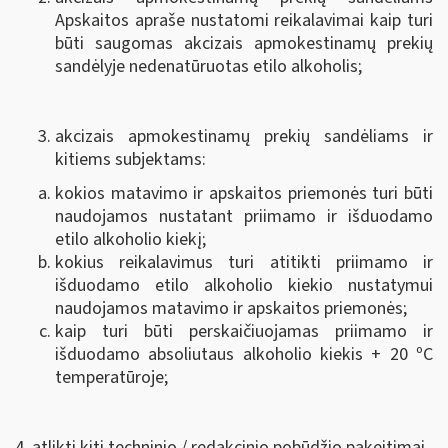
Apskaitos apraše nustatomi reikalavimai kaip turi
būti saugomas akcizais apmokestinamų prekių
sandėlyje nedenatūruotas etilo alkoholis;
akcizais apmokestinamų prekių sandėliams ir
kitiems subjektams:
kokios matavimo ir apskaitos priemonės turi būti
naudojamos nustatant priimamo ir išduodamo
etilo alkoholio kiekį;
kokius reikalavimus turi atitikti priimamo ir
išduodamo etilo alkoholio kiekio nustatymui
naudojamos matavimo ir apskaitos priemonės;
kaip turi būti perskaičiuojamas priimamo ir
išduodamo absoliutaus alkoholio kiekis + 20 ºC
temperatūroje;
4. atlikti kiti techninio / redakcinio pobūdžio pakeitimai.