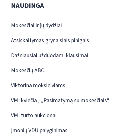
NAUDINGA
Mokesčiai ir jų dydžiai
Atsiskaitymas grynaisiais pinigais
Dažniausiai užduodami klausimai
Mokesčių ABC
Viktorina moksleiviams
VMI kviečia į „Pasimatymą su mokesčiais“
VMI turto aukcionai
Įmonių VDU palyginimas