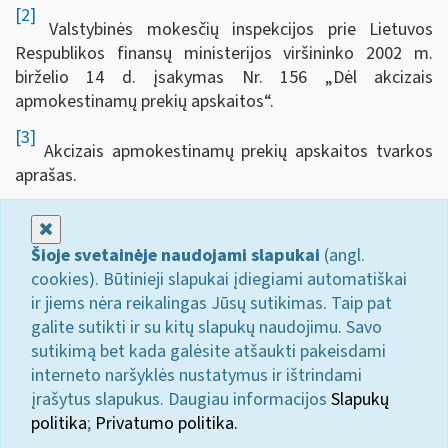
[2]
Valstybinės mokesčių inspekcijos prie Lietuvos
Respublikos finansų ministerijos viršininko 2002 m.
birželio 14 d. įsakymas Nr. 156 „Dėl akcizais
apmokestinamų prekių apskaitos“.
[3]
Akcizais apmokestinamų prekių apskaitos tvarkos
aprašas.
Uždaryti
Šioje svetainėje naudojami slapukai
(angl.
cookies). Būtinieji slapukai įdiegiami automatiškai
ir jiems nėra reikalingas Jūsų sutikimas. Taip pat
galite sutikti ir su kitų slapukų naudojimu. Savo
sutikimą bet kada galėsite atšaukti pakeisdami
interneto naršyklės nustatymus ir ištrindami
įrašytus slapukus. Daugiau informacijos
Slapukų
politika
;
Privatumo politika.