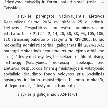
išdėstymo taisyklių ir formų patvirtinimo“
(toliau —
Taisyklės).
Taisyklės parengtos vadovaujantis
Lietuvos
Respublikos Seimo 2024 m. birželio 25 d. priimtu
Lietuvos Respublikos mokesčių administravimo
įstatymo Nr. IX-2112 1, 2, 14, 26, 86, 88, 93, 105, 106,
110 straipsnių pakeitimo įstatymu Nr.
XIV-2805, kuriuo
mokesčių administratorius įgaliojamas iki 2024-10-31
parengti Mokestinės nepriemokos mokėjimo atidėjimo
ir (ar) išdėstymo taisykles, bei siekiant unifikuoti dviejų
institucijų (Valstybinės mokesčių inspekcijos prie
Lietuvos Respublikos finansų ministerijos ir Valstybinio
socialinio draudimo fondo valdybos prie Socialinės
apsaugos ir darbo ministerijos) taikomą mokesčių
atidėjimo ir (ar) išdėstymo instrumentą.
Taisyklės įsigalioja nuo 2024-11-01.