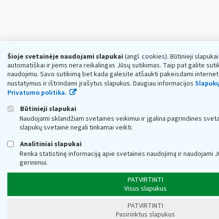
Šioje svetainėje naudojami slapukai
(angl. cookies). Būtinieji slapuka
automatiškai ir jiems nėra reikalingas Jūsų sutikimas. Taip pat galite sutik
naudojimu. Savo sutikimą bet kada galėsite atšaukti pakeisdami interne
nustatymus ir ištrindami įrašytus slapukus. Daugiau informacijos
Slapukų
Privatumo politika.
Būtinieji slapukai
Naudojami sklandžiam svetainės veikimui ir įgalina pagrindines sveta
slapukų svetainė negali tinkamai veikti.
Analitiniai slapukai
Renka statistinę informaciją apie svetainės naudojimą ir naudojami 
gerinimui.
PATVIRTINTI
Visus slapukus
PATVIRTINTI
Pasirinktus slapukus