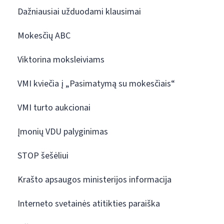
Dažniausiai užduodami klausimai
Mokesčių ABC
Viktorina moksleiviams
VMI kviečia į „Pasimatymą su mokesčiais“
VMI turto aukcionai
Įmonių VDU palyginimas
STOP šešėliui
Krašto apsaugos ministerijos informacija
Interneto svetainės atitikties paraiška