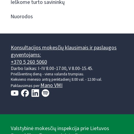
Ieškome turto savininkų
Nuorodos
Konsultacijos mokesčių klausimais ir paslaugos
gyventojams:
+370 5 260 5060
Darbo laikas: I-IV 8.00-17.00, V 8.00-15.45.
Prieššventinę dieną - viena valanda trumpiau.
Kiekvieno mėnesio antrą penktadienį 8.00 val. - 12.00 val.
Mano VMI
Paklausimas per
Valstybinė mokesčių inspekcija prie Lietuvos