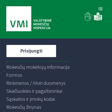
Prisijungti
Mokesčių mokėtojų informacija
Formos
Rinkmenos / Atviri duomenys
Skaičiuoklės ir pagalbininkai
Sąskaitos ir įmokų kodai
Mokesčių žinynas