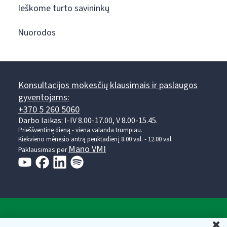
Ieškome turto savininkų
Nuorodos
Konsultacijos mokesčių klausimais ir paslaugos
gyventojams:
+370 5 260 5060
Darbo laikas: I-IV 8.00-17.00, V 8.00-15.45.
Prieššventinę dieną - viena valanda trumpiau.
Kiekvieno mėnesio antrą penktadienį 8.00 val. - 12.00 val.
Mano VMI
Paklausimas per
Valstybinė mokesčių inspekcija prie Lietuvos
U