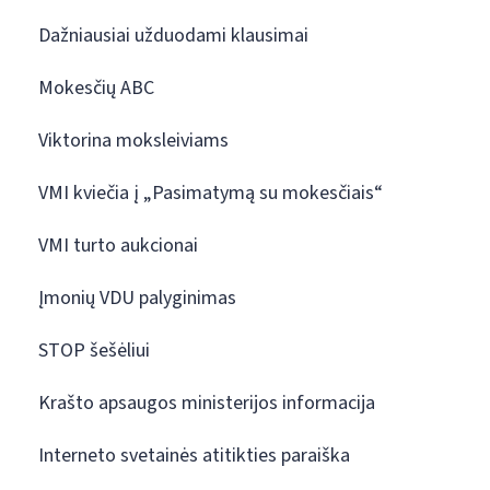
Dažniausiai užduodami klausimai
Mokesčių ABC
Viktorina moksleiviams
VMI kviečia į „Pasimatymą su mokesčiais“
VMI turto aukcionai
Įmonių VDU palyginimas
STOP šešėliui
Krašto apsaugos ministerijos informacija
Interneto svetainės atitikties paraiška