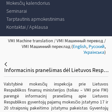
Mokesčių kalendorius
Seminarai
Tarptautinis apmokestinimas
Kontaktai / Apklausa
VMI Machine translation / VMI Машинный перевод /
VMI Машинний переклад (
English
,
Русский
,
Українська
)
Informacinis pranešimas dėl Lietuvos Respublikos gyventojų pajamų mokesčio įstatymo 17 ir 20 straipsnių pakeitimo įstatymo
Valstybinė mokesčių inspekcija prie Lietuvos
Respublikos finansų ministerijos (toliau – VMI prie FM)
parengė informacinį pranešimą apie Lietuvos
Respublikos gyventojų pajamų mokesčio įstatymo 17 ir
20 straipsnių pakeitimo įstatymu pakeistas Gyventojų