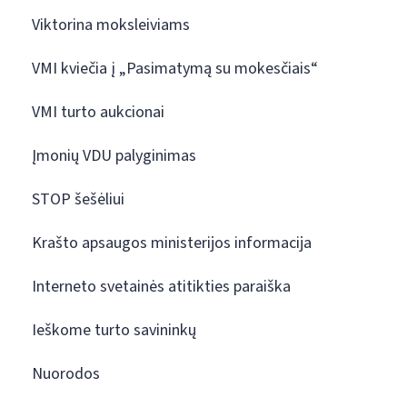
Viktorina moksleiviams
VMI kviečia į „Pasimatymą su mokesčiais“
VMI turto aukcionai
Įmonių VDU palyginimas
STOP šešėliui
Krašto apsaugos ministerijos informacija
Interneto svetainės atitikties paraiška
Ieškome turto savininkų
Nuorodos