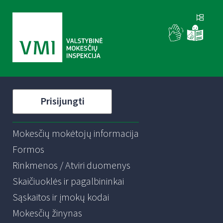
Prisijungti
Mokesčių mokėtojų informacija
Formos
Rinkmenos / Atviri duomenys
Skaičiuoklės ir pagalbininkai
Sąskaitos ir įmokų kodai
Mokesčių žinynas