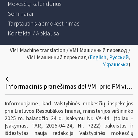
Mokesčių kalendorius
Seminarai
Tarptautinis apmokestinimas
Kontaktai / Apklausa
VMI Machine translation / VMI Машинный перевод /
VMI Машинний переклад (
English
,
Русский
,
Українська
)
Informacinis pranešimas dėl VMI prie FM viršininko 2008 m. gruodžio 18 d. įsakymo Nr. VA - 66 pakeitimo
Informuojame, kad Valstybinės mokesčių inspekcijos
prie Lietuvos Respublikos finansų ministerijos viršininko
2025 m. balandžio 24 d. įsakymu Nr. VA-44 (toliau –
Įsakymas; TAR, 2025-04-24, Nr. 7222) pakeistas ir
išdėstytas nauja redakcija Valstybinės mokesčių