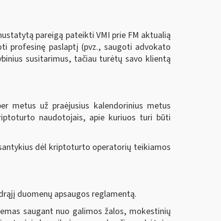
nustatytą pareigą pateikti VMI prie FM aktualią
oti profesinę paslaptį (pvz., saugoti advokato
binius susitarimus, tačiau turėtų savo klientą
per metus už praėjusius kalendorinius metus
riptoturto naudotojais, apie kuriuos turi būti
santykius dėl kriptoturto operatorių teikiamos
endrąjį duomenų apsaugos reglamentą.
stemas saugant nuo galimos žalos, mokestinių