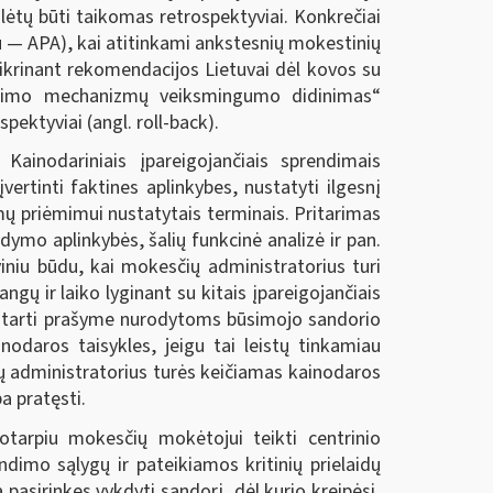
ėtų būti taikomas retrospektyviai. Konkrečiai
au — APA), kai atitinkami ankstesnių mokestinių
žtikrinant rekomendacijos Lietuvai dėl kovos su
ndimo mechanizmų veiksmingumo didinimas“
ektyviai (angl. roll-back).
ainodariniais įpareigojančiais sprendimais
rtinti faktines aplinkybes, nustatyti ilgesnį
ų priėmimui nustatytais terminais. Pritarimas
dymo aplinkybės, šalių funkcinė analizė ir pan.
iniu būdu, kai mokesčių administratorius turi
angų ir laiko lyginant su kitais įpareigojančiais
pritarti prašyme nurodytoms būsimojo sandorio
odaros taisykles, jeigu tai leistų tinkamiau
ų administratorius turės keičiamas kainodaros
a pratęsti.
otarpiu mokesčių mokėtojui teikti centrinio
dimo sąlygų ir pateikiamos kritinių prielaidų
pasirinkęs vykdyti sandorį, dėl kurio kreipėsi,