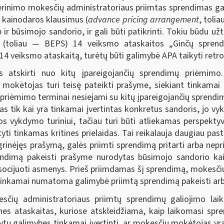
derinimo mokesčių administratoriaus priimtas sprendimas gal
ų kainodaros klausimus (
advance pricing arrangement
, toli
p ir būsimojo sandorio, ir gali būti patikrinti. Tokiu būdu u
mu (toliau — BEPS) 14 veiksmo ataskaitos „Ginčų spre
 veiksmo ataskaitą, turėtų būti galimybė APA taikyti retrosp
atskirti nuo kitų įpareigojančių sprendimų priėmimo. K
okėtojas turi teisę pateikti prašyme, siekiant tinkamai įve
priėmimo terminai nesiejami su kitų įpareigojančių sprendim
s tik kai yra tinkamai įvertintas konkretus sandoris, jo vyk
os vykdymo turiniui, tačiau turi būti atliekamas perspektyv
atyti tinkamas kritines prielaidas. Tai reikalauja daugiau past
grinėjęs prašymą, galės priimti sprendimą pritarti arba ne
endimą pakeisti prašyme nurodytas būsimojo sandorio kain
easocijuoti asmenys. Prieš priimdamas šį sprendimą, mokesči
itinkamai numatoma galimybė priimtą sprendimą pakeisti arb
čių administratoriaus priimtų sprendimų galiojimo laik
s ataskaitas, kuriose atskleidžiama, kaip laikomasi spren
tų galimybes tinkamai įvertinti, ar mokesčių mokėtojas yra 