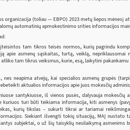
s organizacija (toliau — EBPO) 2023 metų liepos mėnesį atl
rivalomų automatinių apmokestinimo srities informacijos mai
ad:
įteisintos tam tikros teisės normos, kurių pagrindu kompete
iją apie asmenų sąskaitas, turtą, veiklą, nepriklausoma
a, atliko tam tikrus veiksmus, kurie, esą, laikytini pakankam
nes neapima atvejų, kai specialios asmenų grupės (tarpinin
ebeteikti aktualios informacijos apie juos mokesčių administ
niuose santykiuose, iš vienos pusės, dalyvauja mokesčių ad
e kuriuos turi būti teikiama informacija, kiti asmenys (pav
veikas, kurių tikslas – sukurti tikrai ar tariamai reikšming
ormacijos. Siekiant išvengti tokių situacijų, MAĮ nustato ta
eikiantys subjektai, o už šių taisyklių nesilaikymą asmeni