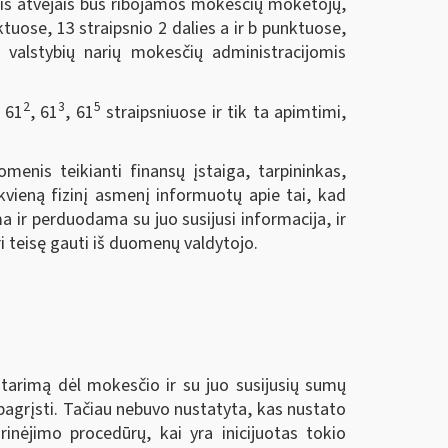
ais atvejais bus ribojamos mokesčių mokėtojų,
uose, 13 straipsnio 2 dalies a ir b punktuose,
io valstybių narių mokesčių administracijomis
2
3
5
, 61
, 61
, 61
straipsniuose ir tik ta apimtimi,
menis teikianti finansų įstaiga, tarpininkas,
kvieną fizinį asmenį informuotų apie tai, kad
 ir perduodama su juo susijusi informacija, ir
i teisę gauti iš duomenų valdytojo.
tarimą dėl mokesčio ir su juo susijusių sumų
pagrįsti. Tačiau nebuvo nustatyta, kas nustato
nėjimo procedūrų, kai yra inicijuotas tokio