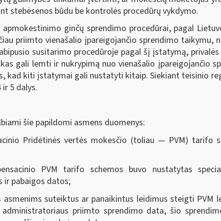
iekant stebėsenos būdu be kontrolės procedūrų vykdymo.
ubo apmokestinimo ginčų sprendimo procedūrai, pagal Liet
sčiau priimto vienašalio įpareigojančio sprendimo taikymu, 
bipusio susitarimo procedūroje pagal šį įstatymą, prival
kas gali lemti ir nukrypimą nuo vienašalio įpareigojančio s
, kad kiti įstatymai gali nustatyti kitaip. Siekiant teisini
ir 5 dalys.
elbiami šie papildomi asmens duomenys:
inio Pridėtinės vertės mokesčio (toliau — PVM) tarifo s
nsacinio PVM tarifo schemos buvo nustatytas specia
ir pabaigos datos;
ms asmenims suteiktus ar panaikintus leidimus steigti PVM 
 administratoriaus priimto sprendimo data, šio sprendi