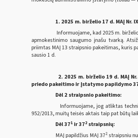
1. 2025 m. birželio 17 d. MAĮ Nr.
Informuojame, kad 2025 m. birželio 17 
apmokestinimo saugumo įnašu tvarką. Atsižve
priimtas MAĮ 13 straipsnio pakeitimas, kuris
sausio 1 d.
2. 2025 m. birželio 19 d. MAĮ Nr. IX-
priedo pakeitimo ir Įstatymo papildymo 37-
Dėl 2 straipsnio pakeitimo:
Informuojame, jog atliktas techninis p
952/2013, muitų teisės aktais taip pat būtų lai
1
2
Dėl 37
ir 37
straipsnių:
2
MAĮ papildžius MAĮ 37
straipsniu n