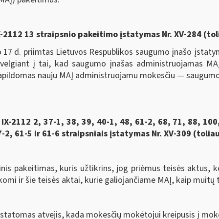
 IX-2112 13 straipsnio pakeitimo įstatymas Nr. XV-284 (to
d. priimtas Lietuvos Respublikos saugumo įnašo įstatyma
lgiant į tai, kad saugumo įnašas administruojamas MAĮ n
 papildomas nauju MAĮ administruojamu mokesčiu — saugumo 
2112 2, 37-1, 38, 39, 40-1, 48, 61-2, 68, 71, 88, 100,
2, 61-5 ir 61-6 straipsniais įstatymas Nr. XV-309 (tolia
akeitimas, kuris užtikrins, jog priėmus teisės aktus, kei
komi ir šie teisės aktai, kurie galiojančiame MAĮ, kaip muitų 
ustatomas atvejis, kada mokesčių mokėtojui kreipusis į mok