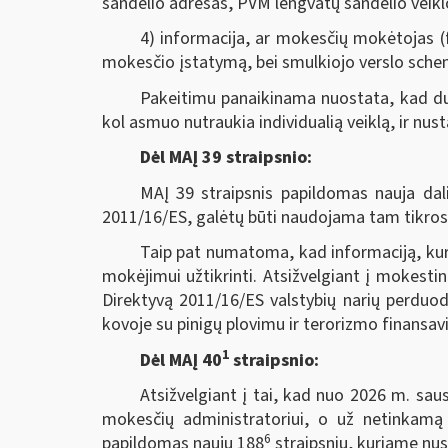
sandėlio adresas, PVM lengvatų sandėlio veikl
4) informacija, ar mokesčių mokėtojas (fi
mokesčio įstatymą, bei smulkiojo verslo sche
Pakeitimu panaikinama nuostata, kad du
kol asmuo nutraukia individualią veiklą, ir nu
Dėl MAĮ 39 straipsnio:
MAĮ 39 straipsnis papildomas nauja dali
2011/16/ES, galėtų būti naudojama tam tikrose
Taip pat numatoma, kad informaciją, kuri
mokėjimui užtikrinti. Atsižvelgiant į mokest
Direktyvą 2011/16/ES valstybių narių perduod
kovoje su pinigų plovimu ir terorizmo finansav
1
Dėl MAĮ 40
straipsnio:
Atsižvelgiant į tai, kad nuo 2026 m. saus
mokesčių administratoriui, o už netinkamą
6
papildomas nauju 188
straipsniu, kuriame nust