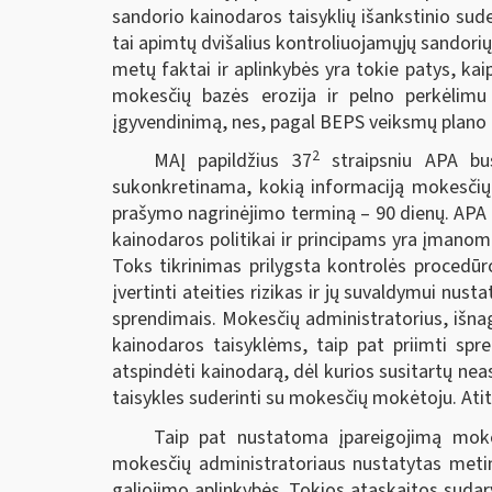
sandorio kainodaros taisyklių išankstinio su
tai apimtų dvišalius kontroliuojamųjų sandori
metų faktai ir aplinkybės yra tokie patys, kai
mokesčių bazės erozija ir pelno perkėli
įgyvendinimą, nes, pagal BEPS veiksmų plano 14
2
MAĮ papildžius 37
straipsniu APA bus 
sukonkretinama, kokią informaciją mokesčių m
prašymo nagrinėjimo terminą – 90 dienų. APA 
kainodaros politikai ir principams yra įmanoma
Toks tikrinimas prilygsta kontrolės procedūr
įvertinti ateities rizikas ir jų suvaldymui nust
sprendimais. Mokesčių administratorius, išna
kainodaros taisyklėms, taip pat priimti spr
atspindėti kainodarą, dėl kurios susitartų n
taisykles suderinti su mokesčių mokėtoju. At
Taip pat nustatoma įpareigojimą mokes
mokesčių administratoriaus nustatytas metine
galiojimo aplinkybės. Tokios ataskaitos sudary