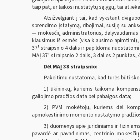
taip pat, ar laikosi nustatytų sąlygų, tai atl
Atsižvelgiant į tai, kad vykstant dvig
sprendimo įstatymą, ribojimai, susiję su ank
— mokesčių administratorius, dalyvaudamas a
klausimus iš esmės (visa klausimo apimtimi), 
37¹ straipsnio 4 dalis ir papildoma nuostatomis
MAĮ 37¹ straipsnio 2 dalis, 3 dalies 2 punktas, 4 
Dėl MAĮ 38 straipsnio:
Pakeitimu nustatoma, kad turės būti sk
1) ūkininkų, kuriems taikoma kompensac
galiojimo pradžios data bei pabaigos data;
2) PVM mokėtojų, kuriems dėl kompe
apmokestinimo momento nustatymo pradžios 
3) duomenys apie juridiniams ir fizinia
pavardė ar pavadinimas, centrinio mokesčių