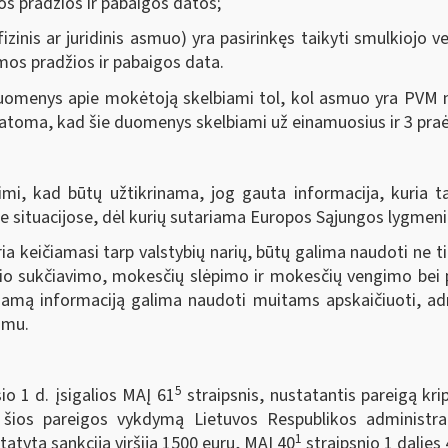
os pradžios ir pabaigos datos;
zinis ar juridinis asmuo) yra pasirinkęs taikyti smulkiojo 
mos pradžios ir pabaigos data.
omenys apie mokėtoją skelbiami tol, kol asmuo yra PVM mo
statoma, kad šie duomenys skelbiami už einamuosius ir 3 pra
mi, kad būtų užtikrinama, jog gauta informacija, kuria ta
 situacijose, dėl kurių sutariama Europos Sąjungos lygmeni
a keičiamasi tarp valstybių narių, būtų galima naudoti ne ti
inio sukčiavimo, mokesčių slėpimo ir mokesčių vengimo bei
amą informaciją galima naudoti muitams apskaičiuoti, admin
imu.
5
io 1 d. įsigalios MAĮ 61
straipsnis, nustatantis pareigą kri
 šios pareigos vykdymą Lietuvos Respublikos administr
1
atyta sankcija viršija 1500 eurų, MAĮ 40
straipsnio 1 dalies