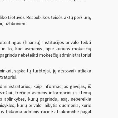
iko Lietuvos Respublikos teisės aktų peržiūrą,
nų užtikrinimu.
ntingos (finansų) institucijos privalo teikti
i nuo to, kad asmenys, apie kuriuos mokesčių
u pagrindu nebeteikti mokesčių administratoriui
kai, sąskaitų turėtojai, jų atstovai) atlieka
ratoriui.
ministratorius, kaip informacijos gavėjas, iš
yzdžiui, trečiojo asmens informacinių sistemų
as aplinkybes, kurių pagrindu, esą, nebereikia
isykles, kurių privalo laikytis duomenis, kurie
ms bus taikoma administracinė atsakomybė pagal