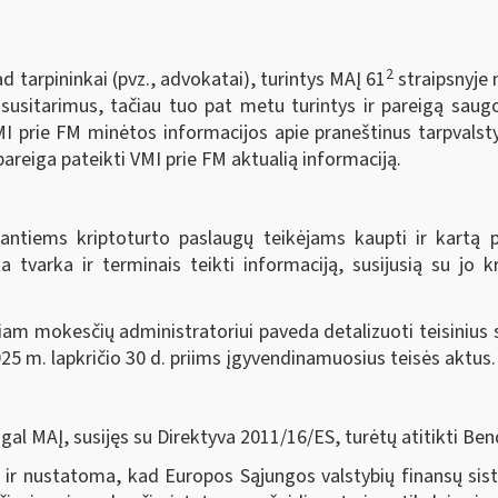
2
d tarpininkai (pvz., advokatai), turintys MAĮ 61
straipsnyje 
 susitarimus, tačiau tuo pat metu turintys ir pareigą saug
MI prie FM minėtos informacijos apie praneštinus tarpvalsty
pareiga pateikti VMI prie FM aktualią informaciją.
ntiems kriptoturto paslaugų teikėjams kaupti ir kartą 
a tvarka ir terminais teikti informaciją, susijusią su jo k
am mokesčių administratoriui paveda detalizuoti teisinius 
25 m. lapkričio 30 d. priims įgyvendinamuosius teisės aktus.
 MAĮ, susijęs su Direktyva 2011/16/ES, turėtų atitikti B
s ir nustatoma, kad Europos Sąjungos valstybių finansų si