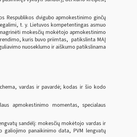
uvos Respublikos dvigubo apmokestinimo ginčų
negalimi, t. y. Lietuvos kompetentingas asmuo
ės nagrinėti mokesčių mokėtojo apmokestinimo
prendimo, kuris buvo priimtas, patikslinta MAĮ
o reguliavimo nuoseklumo ir aiškumo patikslinama
chema, vardas ir pavardė; kodas ir šio kodo
laus apmokestinimo momentas, specialaus
lengvatų sandėlį: mokesčių mokėtojo vardas ir
mo galiojimo panaikinimo data, PVM lengvatų