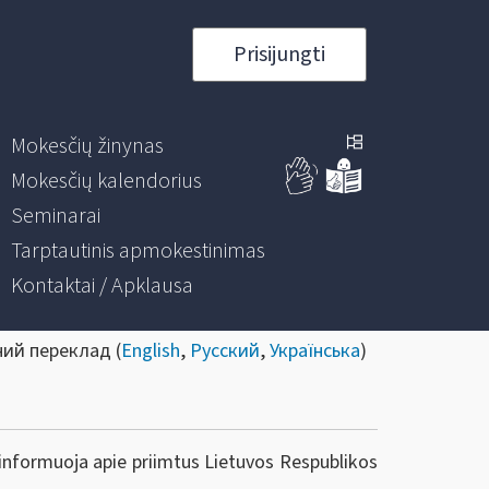
Prisijungti
Mokesčių žinynas
Mokesčių kalendorius
Seminarai
Tarptautinis apmokestinimas
Kontaktai / Apklausa
ний переклад (
English
,
Русский
,
Українська
)
 informuoja apie priimtus Lietuvos Respublikos