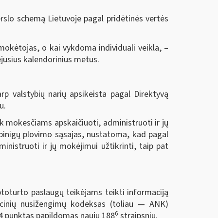
verslo schemą Lietuvoje pagal pridėtinės vertės
kėtojas, o kai vykdoma individuali veikla, ‒
ėjusius kalendorinius metus.
rp valstybių narių apsikeista pagal Direktyvą
u.
k mokesčiams apskaičiuoti, administruoti ir jų
 pinigų plovimo sąsajas, nustatoma, kad pagal
istruoti ir jų mokėjimui užtikrinti, taip pat
ptoturto paslaugų teikėjams teikti informaciją
acinių nusižengimų kodeksas (toliau — ANK)
6
 4 punktas papildomas nauju 188
straipsniu.