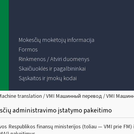
Mokesčių mokėtojų informacija
Formos
Rinkmenos / Atviri duomenys
Skaičiuoklės ir pagalbininkai
Sąskaitos ir įmokų kodai
Machine translation / VMI Машинный перевод / VMI Машин
sčių administravimo įstatymo pakeitimo
uvos Respublikos finansų ministerijos (toliau — VMI prie FM)
MAĮ) pakeitimus.