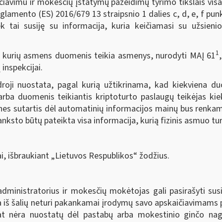
kčiavimu ir mokesčių įstatymų pažeidimų tyrimo tikslais vis
amento (ES) 2016/679 13 straipsnio 1 dalies c, d, e, f punkt
ek tai susiję su informacija, kuria keičiamasi su užsien
1
 kurių asmens duomenis teikia asmenys, nurodyti MAĮ 61
inspekcijai.
roji nuostata, pagal kurią užtikrinama, kad kiekviena duo
rba duomenis teikiantis kriptoturto paslaugų teikėjas kie
ines sutartis dėl automatinių informacijos mainų bus renkama
ksto būtų pateikta visa informacija, kurią fizinis asmuo tur
i, išbraukiant „Lietuvos Respublikos“ žodžius.
ministratorius ir mokesčių mokėtojas gali pasirašyti susi
na iš šalių neturi pakankamai įrodymų savo apskaičiavimams 
at nėra nuostatų dėl pastabų arba mokestinio ginčo nagri