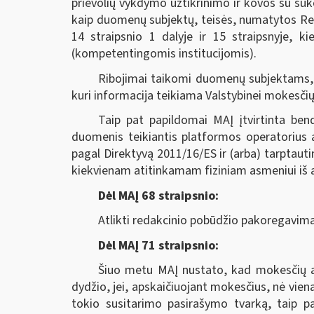
prievolių vykdymo užtikrinimo ir kovos su su
kaip duomenų subjektų, teisės, numatytos Regl
14 straipsnio 1 dalyje ir 15 straipsnyje, ki
(kompetentingomis institucijomis).
Ribojimai taikomi duomenų subjektams,
kuri informacija teikiama Valstybinei mokesčių 
Taip pat papildomai MAĮ įtvirtinta bend
duomenis teikiantis platformos operatorius a
pagal Direktyvą 2011/16/ES ir (arba) tarptaut
kiekvienam atitinkamam fiziniam asmeniui iš an
Dėl MAĮ 68 straipsnio:
Atlikti redakcinio pobūdžio pakoregavima
Dėl MAĮ 71 straipsnio:
Šiuo metu MAĮ nustato, kad mokesčių ad
dydžio, jei, apskaičiuojant mokesčius, nė vie
tokio susitarimo pasirašymo tvarką, taip p