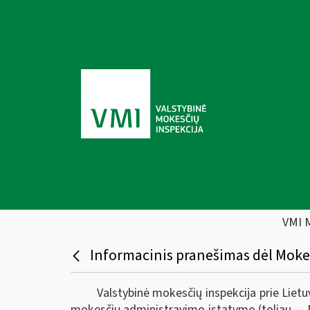
VMI 
Informacinis pranešimas dėl Moke
Valstybinė mokesčių inspekcija prie Liet
mokesčių administravimo įstatymo (toliau — 