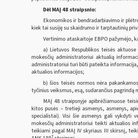
Dėl MAĮ 48 straipsnio:
Ekonomikos ir bendradarbiavimo ir plėtro
kiek tai susiję su skaidrumo ir tarptautinių p
Vertinimo ataskaitoje EBPO pažymėjo, k
a) Lietuvos Respublikos teisės aktuose 
mokesčių administratoriui aktualią informac
administratoriui turi būti pateikta informacij
aktualios informacijos;
b) šios teisės normos nėra pakankamos, 
tyčinius veiksmus, esą, sudarančius pagrindą n
MAĮ 48 straipsnyje apibrėžiamuose teisi
kitos pusės – tretieji asmenys, asmenys, api
specialistai). Visi šie asmenys gali vykdyti 
mokesčių administratoriui teikti aktualios inf
teikiami pagal MAĮ IV skyriaus III skirsnį, t
7