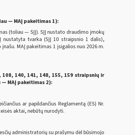
liau — MAĮ pakeitimas 1):
s (toliau — SĮĮ). SĮĮ nustato draudimo įmokų
ustatyta tvarka (SĮĮ 10 straipsnio 1 dalis),
įnašu. MAĮ pakeitimas 1 įsigalios nuo 2026 m.
 108, 140, 141, 148, 155, 159 straipsnių ir
u — MAĮ pakeitimas 2):
čiančius ar papildančius Reglamentą (ES) Nr.
teisės aktai, nebūtų nurodyti.
esčių administratorių su prašymu dėl būsimojo