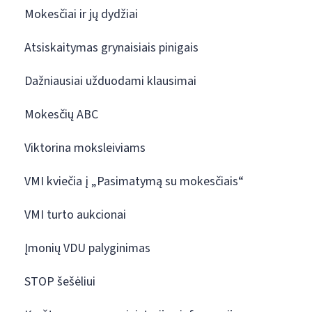
Mokesčiai ir jų dydžiai
Atsiskaitymas grynaisiais pinigais
Dažniausiai užduodami klausimai
Mokesčių ABC
Viktorina moksleiviams
VMI kviečia į „Pasimatymą su mokesčiais“
VMI turto aukcionai
Įmonių VDU palyginimas
STOP šešėliui