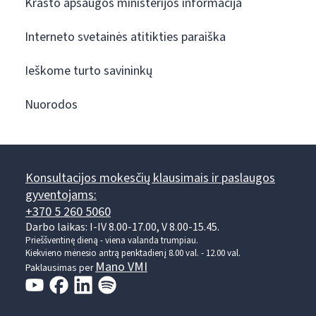
Krašto apsaugos ministerijos informacija
Interneto svetainės atitikties paraiška
Ieškome turto savininkų
Nuorodos
Konsultacijos mokesčių klausimais ir paslaugos
gyventojams:
+370 5 260 5060
Darbo laikas: I-IV 8.00-17.00, V 8.00-15.45.
Prieššventinę dieną - viena valanda trumpiau.
Kiekvieno mėnesio antrą penktadienį 8.00 val. - 12.00 val.
Mano VMI
Paklausimas per