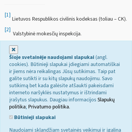
[1]
Lietuvos Respublikos civilinis kodeksas (toliau – CK).
[2]
Valstybinė mokesčių inspekcija.
Uždaryti
Šioje svetainėje naudojami slapukai
(angl.
cookies). Būtinieji slapukai įdiegiami automatiškai
ir jiems nėra reikalingas Jūsų sutikimas. Taip pat
galite sutikti ir su kitų slapukų naudojimu. Savo
sutikimą bet kada galėsite atšaukti pakeisdami
interneto naršyklės nustatymus ir ištrindami
įrašytus slapukus. Daugiau informacijos
Slapukų
politika
;
Privatumo politika.
Būtinieji slapukai
Naudojami sklandžiam svetainės veikimui ir įgalina