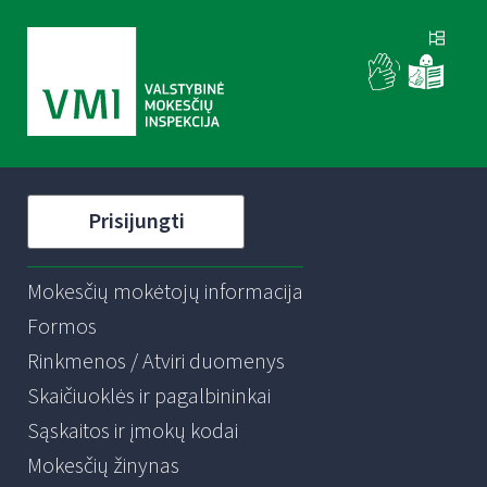
Prisijungti
Mokesčių mokėtojų informacija
Formos
Rinkmenos / Atviri duomenys
Skaičiuoklės ir pagalbininkai
Sąskaitos ir įmokų kodai
Mokesčių žinynas