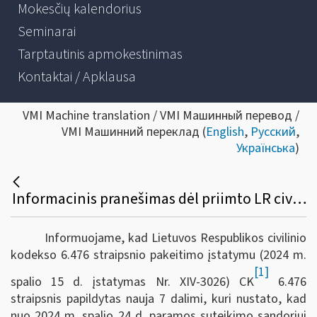
Mokesčių kalendorius
Seminarai
Tarptautinis apmokestinimas
Kontaktai / Apklausa
VMI Machine translation / VMI Машинный перевод /
VMI Машинний переклад (
English
,
Русский
,
Українська
)
Informacinis pranešimas dėl priimto LR civilinio kodekso 6.476 straipsnio pakeitimo įstatymo Nr. XIV-3026
Informuojame, kad Lietuvos Respublikos civilinio
kodekso 6.476 straipsnio pakeitimo įstatymu (2024 m.
[1]
spalio 15 d. įstatymas Nr. XIV-3026) CK
6.476
straipsnis papildytas nauja 7 dalimi, kuri nustato, kad
nuo 2024 m. spalio 24 d. paramos suteikimo sandoriui