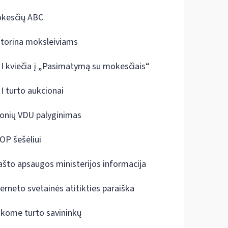
kesčių ABC
ktorina moksleiviams
I kviečia į „Pasimatymą su mokesčiais“
I turto aukcionai
onių VDU palyginimas
OP šešėliui
ašto apsaugos ministerijos informacija
terneto svetainės atitikties paraiška
škome turto savininkų