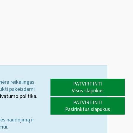
 nėra reikalingas
PATVIRTINTI
aukti pakeisdami
Visus slapukus
ivatumo politika.
PATVIRTINTI
Pasirinktus slapukus
nės naudojimą ir
mui.