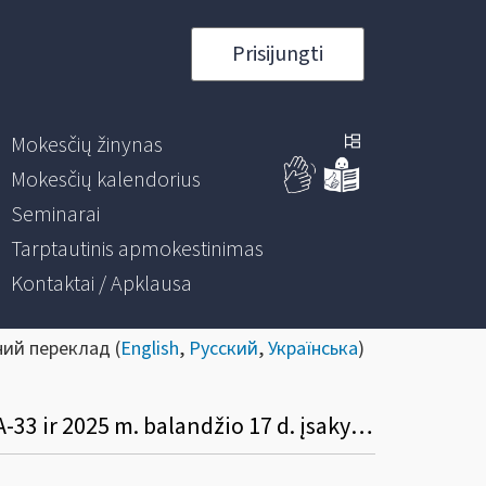
Prisijungti
Mokesčių žinynas
Mokesčių kalendorius
Seminarai
Tarptautinis apmokestinimas
Kontaktai / Apklausa
ний переклад (
English
,
Русский
,
Українська
)
Informacinis pranešimas dėl VMI prie FM viršininko 2025 m. balandžio 16 d. įsakymo VA-33 ir 2025 m. balandžio 17 d. įsakymo VA-35