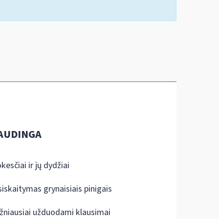
AUDINGA
kesčiai ir jų dydžiai
siskaitymas grynaisiais pinigais
žniausiai užduodami klausimai