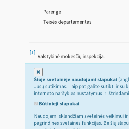
Parengė
Teisės departamentas
[1]
Valstybinė mokesčių inspekcija.
Uždaryti
Šioje svetainėje naudojami slapukai
(angl
Jūsų sutikimas. Taip pat galite sutikti ir s
interneto naršyklės nustatymus ir ištrindam
Būtinieji slapukai
Naudojami sklandžiam svetainės veikimui ir 
pagrindines svetainės funkcijas. Be šių slap