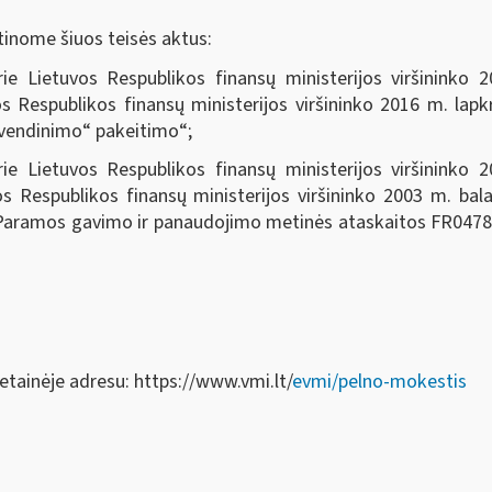
inome šiuos teisės aktus:
rie Lietuvos Respublikos finansų ministerijos viršinink
os Respublikos finansų ministerijos viršininko 2016 m. lap
yvendinimo“ pakeitimo“;
rie Lietuvos Respublikos finansų ministerijos viršinink
os Respublikos finansų ministerijos viršininko 2003 m. b
aramos gavimo ir panaudojimo metinės ataskaitos FR0478 fo
etainėje adresu: https://www.vmi.lt/
evmi/pelno-mokestis