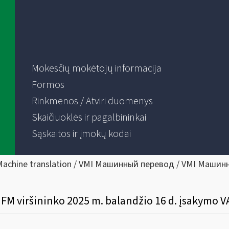
Mokesčių mokėtojų informacija
Formos
Rinkmenos / Atviri duomenys
Skaičiuoklės ir pagalbininkai
Sąskaitos ir įmokų kodai
Machine translation / VMI Машинный перевод / VMI Машин