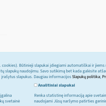
. cookies). Būtinieji slapukai įdiegiami automatiškai ir jiems
u kitų slapukų naudojimu. Savo sutikimą bet kada galėsite atš
i įrašytus slapukus. Daugiau informacijos
Slapukų politika
;
Pr
Analitiniai slapukai
įgalina
Renka statistinę informaciją apie svetai
ukų svetainė
naudojami Jūsų naršymo patirties gerini