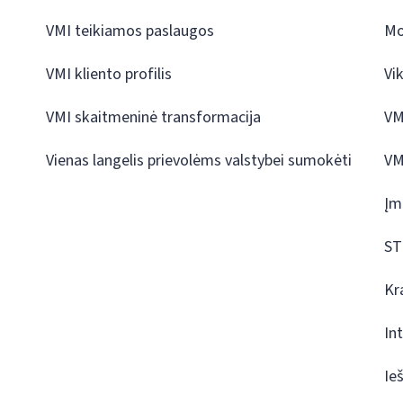
VMI teikiamos paslaugos
Mo
VMI kliento profilis
Vi
VMI skaitmeninė transformacija
VM
Vienas langelis prievolėms valstybei sumokėti
VM
Įm
ST
Kr
In
Ie