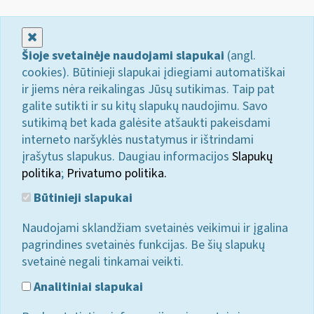
Uždaryti
Šioje svetainėje naudojami slapukai
(angl.
cookies). Būtinieji slapukai įdiegiami automatiškai
ir jiems nėra reikalingas Jūsų sutikimas. Taip pat
galite sutikti ir su kitų slapukų naudojimu. Savo
sutikimą bet kada galėsite atšaukti pakeisdami
interneto naršyklės nustatymus ir ištrindami
įrašytus slapukus. Daugiau informacijos
Slapukų
politika
;
Privatumo politika.
Būtinieji slapukai
Naudojami sklandžiam svetainės veikimui ir įgalina
pagrindines svetainės funkcijas. Be šių slapukų
svetainė negali tinkamai veikti.
Analitiniai slapukai