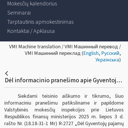
Mokesčių kalendorius
Seminarai
Tarptautinis apmokestinimas
Kontaktai / Apklausa
VMI Machine translation / VMI Машинный перевод /
VMI Машинний переклад (
English
,
Русский
,
Українська
)
Dėl informacinio pranešimo apie Gyventojų pajamų mokesčio įstatymo pakeitimus nuo 2026 m. patikslinimo
Siekdami teisinio aiškumo ir tikrumo, šiuo
informaciniu pranešimu patiksliname ir papildome
Valstybinės mokesčių inspekcijos prie Lietuvos
Respublikos finansų ministerijos 2025 m. liepos 3 d.
rašto Nr. (18.18-31-1 Mr) R-2727 „Dėl Gyventojų pajamų