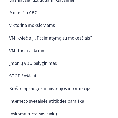
Dažniausiai užduodami klausimai
Mokesčių ABC
Viktorina moksleiviams
VMI kviečia į „Pasimatymą su mokesčiais“
VMI turto aukcionai
Įmonių VDU palyginimas
STOP šešėliui
Krašto apsaugos ministerijos informacija
Interneto svetainės atitikties paraiška
Ieškome turto savininkų