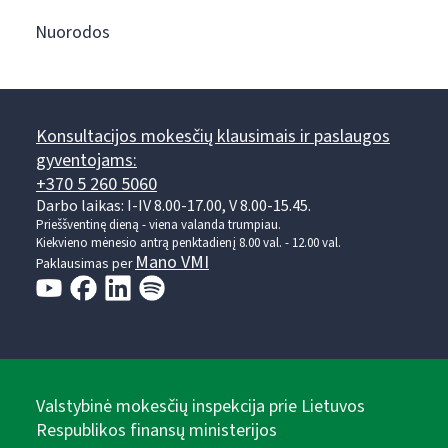
Nuorodos
Konsultacijos mokesčių klausimais ir paslaugos
gyventojams:
+370 5 260 5060
Darbo laikas: I-IV 8.00-17.00, V 8.00-15.45.
Prieššventinę dieną - viena valanda trumpiau.
Kiekvieno mėnesio antrą penktadienį 8.00 val. - 12.00 val.
Mano VMI
Paklausimas per
Valstybinė mokesčių inspekcija prie Lietuvos
Respublikos finansų ministerijos