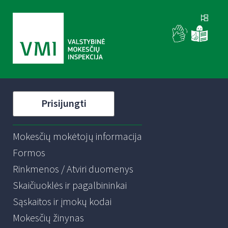
Prisijungti
Mokesčių mokėtojų informacija
Formos
Rinkmenos / Atviri duomenys
Skaičiuoklės ir pagalbininkai
Sąskaitos ir įmokų kodai
Mokesčių žinynas