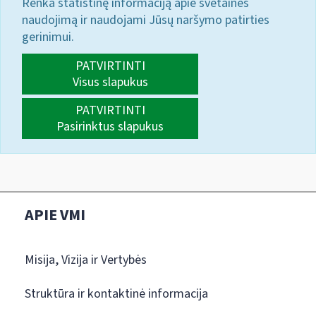
Renka statistinę informaciją apie svetainės
naudojimą ir naudojami Jūsų naršymo patirties
gerinimui.
PATVIRTINTI
Visus slapukus
PATVIRTINTI
Pasirinktus slapukus
APIE VMI
Misija, Vizija ir Vertybės
Struktūra ir kontaktinė informacija