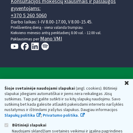
Konsultacijos mokesčių klausimais ir paslaugos
gyventojams:
+370 5 260 5060
Darbo laikas: I-IV 8.00-17.00, V 8.00-15.45.
Prieššventinę dieną - viena valanda trumpiau.
Kiekvieno mėnesio antrą penktadienį 8.00 val. - 12.00 val.
Mano VMI
Paklausimas per
Valstybinė mokesčių inspekcija prie Lietuvos
U
Respublikos finansų ministerijos
Šioje svetainėje naudojami slapukai
(angl. cookies). Būtinieji
slapukai įdiegiami automatiškai ir jiems nėra reikalingas Jūsų
Biudžetinė įstaiga. Juridinio asmens kodas — 188659752,
sutikimas. Taip pat galite sutikti ir su kitų slapukų naudojimu. Savo
adresas: Vasario 16-osios g. 14, 01107 Vilnius, Lietuva, el.paštas:
sutikimą bet kada galėsite atšaukti pakeisdami interneto naršyklės
vmi@vmi.lt
, E. pristatymo dėžutės adresas 188659752
nustatymus ir ištrindami įrašytus slapukus. Daugiau informacijos
Duomenys apie Valstybinę mokesčių inspekciją prie Lietuvos
Slapukų politika
;
Privatumo politika.
Respublikos finansų ministerijos kaupiami ir saugomi Juridinių
asmenų registre
Būtinieji slapukai
Naudojami sklandžiam svetainės veikimui ir įgalina pagrindines