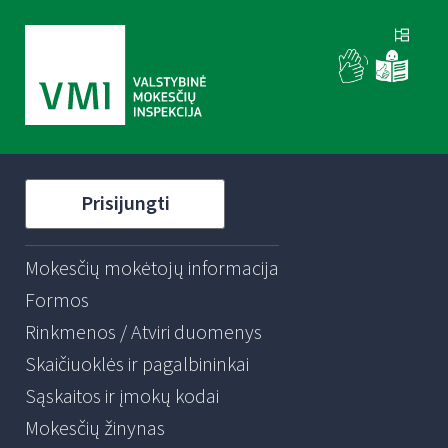
Prisijungti
Mokesčių mokėtojų informacija
Formos
Rinkmenos / Atviri duomenys
Skaičiuoklės ir pagalbininkai
Sąskaitos ir įmokų kodai
Mokesčių žinynas