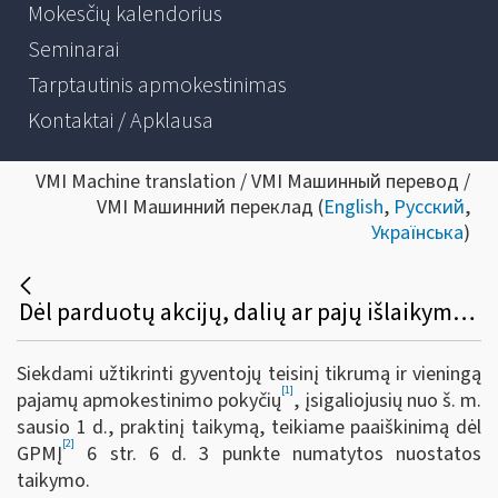
Mokesčių kalendorius
Seminarai
Tarptautinis apmokestinimas
Kontaktai / Apklausa
VMI Machine translation / VMI Машинный перевод /
VMI Машинний переклад (
English
,
Русский
,
Українська
)
Dėl parduotų akcijų, dalių ar pajų išlaikymo termino taikymo vieneto pertvarkymo atveju
Siekdami užtikrinti gyventojų teisinį tikrumą ir vieningą
[1]
pajamų apmokestinimo pokyčių
, įsigaliojusių nuo š. m.
sausio 1 d., praktinį taikymą, teikiame paaiškinimą dėl
[2]
GPMĮ
6 str. 6 d. 3 punkte numatytos nuostatos
taikymo.