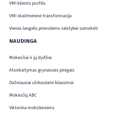
VMI kliento profilis
VMI skaitmeninė transformacija
Vienas langelis prievolėms valstybei sumokėti
NAUDINGA
Mokesčiai ir jų dydžiai
Atsiskaitymas grynaisiais pinigais
Dažniausiai užduodami klausimai
Mokesčių ABC
Viktorina moksleiviams