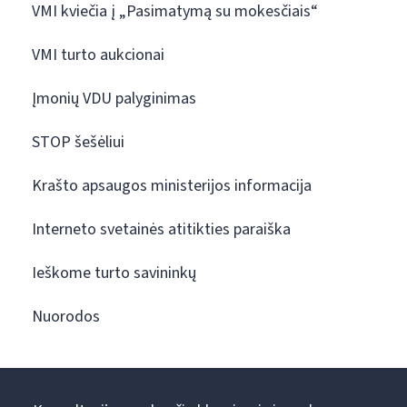
VMI kviečia į „Pasimatymą su mokesčiais“
VMI turto aukcionai
Įmonių VDU palyginimas
STOP šešėliui
Krašto apsaugos ministerijos informacija
Interneto svetainės atitikties paraiška
Ieškome turto savininkų
Nuorodos