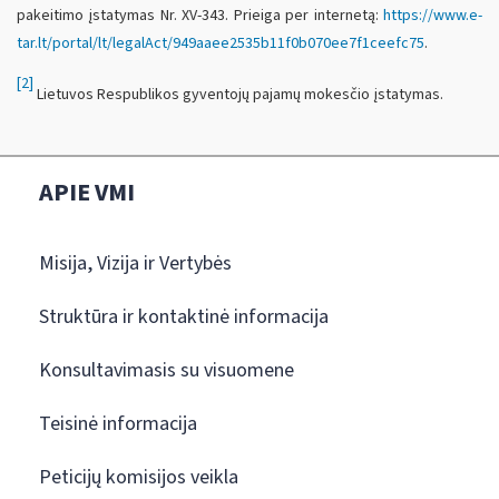
pakeitimo įstatymas Nr. XV-343. Prieiga per internetą:
https://www.e-
tar.lt/portal/lt/legalAct/949aaee2535b11f0b070ee7f1ceefc75
.
[2]
Lietuvos Respublikos gyventojų pajamų mokesčio įstatymas.
APIE VMI
Misija, Vizija ir Vertybės
Struktūra ir kontaktinė informacija
Konsultavimasis su visuomene
Teisinė informacija
Peticijų komisijos veikla