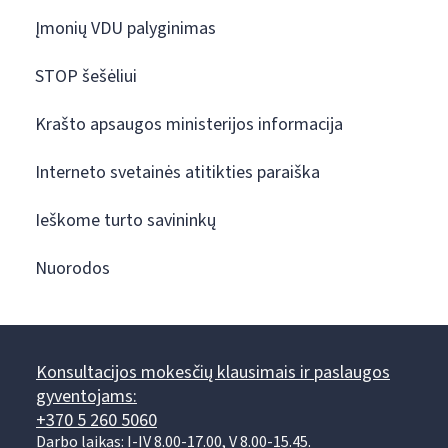
Įmonių VDU palyginimas
STOP šešėliui
Krašto apsaugos ministerijos informacija
Interneto svetainės atitikties paraiška
Ieškome turto savininkų
Nuorodos
Konsultacijos mokesčių klausimais ir paslaugos
gyventojams:
+370 5 260 5060
Darbo laikas: I-IV 8.00-17.00, V 8.00-15.45.