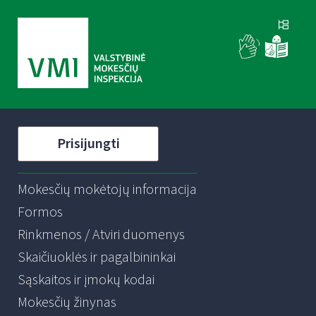
Prisijungti
Mokesčių mokėtojų informacija
Formos
Rinkmenos / Atviri duomenys
Skaičiuoklės ir pagalbininkai
Sąskaitos ir įmokų kodai
Mokesčių žinynas