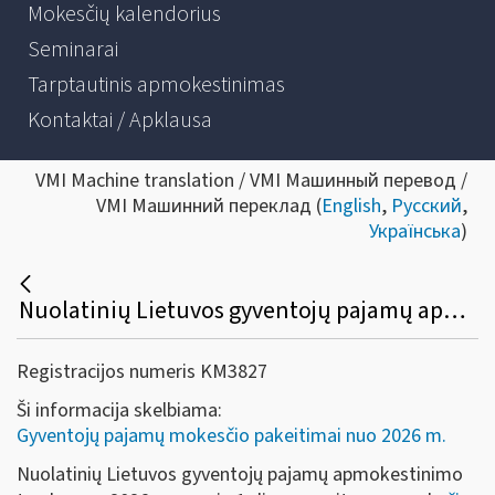
Mokesčių kalendorius
Seminarai
Tarptautinis apmokestinimas
Kontaktai / Apklausa
VMI Machine translation / VMI Машинный перевод /
VMI Машинний переклад (
English
,
Русский
,
Українська
)
Nuolatinių Lietuvos gyventojų pajamų apmokestinimo tvarka nuo 2026 m. sausio 1 dienos
Registracijos numeris KM3827
Ši informacija skelbiama:
Gyventojų pajamų mokesčio pakeitimai nuo 2026 m.
Nuolatinių Lietuvos gyventojų pajamų apmokestinimo