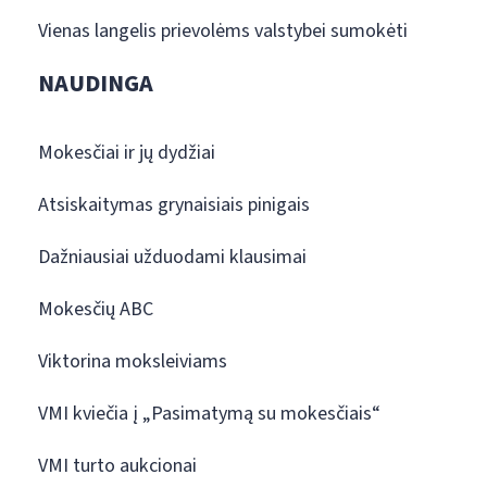
Vienas langelis prievolėms valstybei sumokėti
NAUDINGA
Mokesčiai ir jų dydžiai
Atsiskaitymas grynaisiais pinigais
Dažniausiai užduodami klausimai
Mokesčių ABC
Viktorina moksleiviams
VMI kviečia į „Pasimatymą su mokesčiais“
VMI turto aukcionai