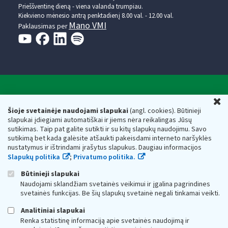
Prieššventinę dieną - viena valanda trumpiau.
Kiekvieno mėnesio antrą penktadienį 8.00 val. - 12.00 val.
Mano VMI
Paklausimas per
Valstybinė mokesčių inspekcija prie Lietuvos
U
Respublikos finansų ministerijos
Šioje svetainėje naudojami slapukai
(angl. cookies). Būtinieji
slapukai įdiegiami automatiškai ir jiems nėra reikalingas Jūsų
Biudžetinė įstaiga. Juridinio asmens kodas — 188659752,
sutikimas. Taip pat galite sutikti ir su kitų slapukų naudojimu. Savo
adresas: Vasario 16-osios g. 14, 01107 Vilnius, Lietuva, el.paštas:
sutikimą bet kada galėsite atšaukti pakeisdami interneto naršyklės
vmi@vmi.lt
, E. pristatymo dėžutės adresas 188659752
nustatymus ir ištrindami įrašytus slapukus. Daugiau informacijos
Duomenys apie Valstybinę mokesčių inspekciją prie Lietuvos
Slapukų politika
;
Privatumo politika.
Respublikos finansų ministerijos kaupiami ir saugomi Juridinių
asmenų registre
Būtinieji slapukai
Naudojami sklandžiam svetainės veikimui ir įgalina pagrindines
svetainės funkcijas. Be šių slapukų svetainė negali tinkamai veikti.
Analitiniai slapukai
Renka statistinę informaciją apie svetainės naudojimą ir