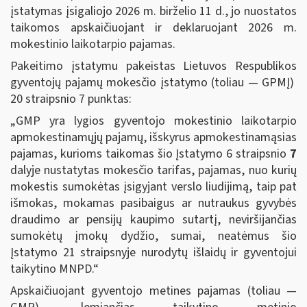
įstatymas įsigaliojo 2026 m. birželio 11 d., jo nuostatos
taikomos apskaičiuojant ir deklaruojant 2026 m.
mokestinio laikotarpio pajamas.
Pakeitimo įstatymu pakeistas Lietuvos Respublikos
gyventojų pajamų mokesčio įstatymo (toliau — GPMĮ)
20 straipsnio 7 punktas:
„GMP yra lygios gyventojo mokestinio laikotarpio
apmokestinamųjų pajamų, išskyrus apmokestinamąsias
pajamas, kurioms taikomas šio Įstatymo 6 straipsnio
7
dalyje nustatytas mokesčio tarifas, pajamas, nuo kurių
mokestis sumokėtas įsigyjant verslo liudijimą, taip pat
išmokas, mokamas pasibaigus ar nutraukus gyvybės
draudimo ar pensijų kaupimo sutartį, neviršijančias
sumokėtų įmokų dydžio, sumai, neatėmus šio
Įstatymo 21 straipsnyje nurodytų išlaidų ir gyventojui
taikytino MNPD.“
Apskaičiuojant gyventojo metines pajamas (toliau —