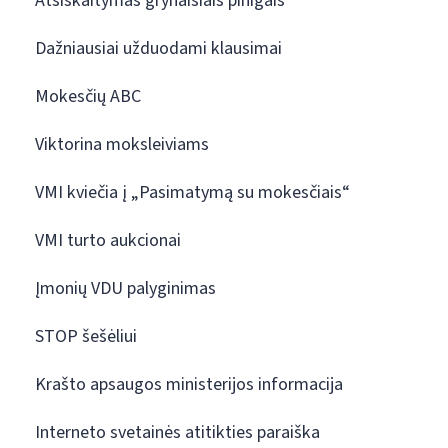
Atsiskaitymas grynaisiais pinigais
Dažniausiai užduodami klausimai
Mokesčių ABC
Viktorina moksleiviams
VMI kviečia į „Pasimatymą su mokesčiais“
VMI turto aukcionai
Įmonių VDU palyginimas
STOP šešėliui
Krašto apsaugos ministerijos informacija
Interneto svetainės atitikties paraiška