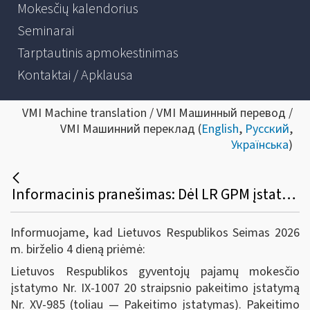
Mokesčių kalendorius
Seminarai
Tarptautinis apmokestinimas
Kontaktai / Apklausa
VMI Machine translation / VMI Машинный перевод /
VMI Машинний переклад (
English
,
Русский
,
Українська
)
Informacinis pranešimas: Dėl LR GPM įstatymo 20 straipsnio 7 dalies pakeitimo įstatymo
Informuojame, kad Lietuvos Respublikos Seimas 2026
m. birželio 4 dieną priėmė:
Lietuvos Respublikos gyventojų pajamų mokesčio
įstatymo Nr. IX-1007 20 straipsnio pakeitimo įstatymą
Nr. XV-985 (toliau — Pakeitimo įstatymas). Pakeitimo