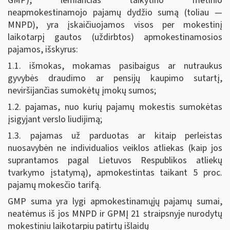
GMP), lemiančias taikytino metinio
neapmokestinamojo pajamų dydžio sumą (toliau —
MNPD), yra įskaičiuojamos visos per mokestinį
laikotarpį gautos (uždirbtos) apmokestinamosios
pajamos, išskyrus:
1.1. išmokas, mokamas pasibaigus ar nutraukus
gyvybės draudimo ar pensijų kaupimo sutartį,
neviršijančias sumokėtų įmokų sumos;
1.2. pajamas, nuo kurių pajamų mokestis sumokėtas
įsigyjant verslo liudijimą;
1.3. pajamas už parduotas ar kitaip perleistas
nuosavybėn ne individualios veiklos atliekas (kaip jos
suprantamos pagal Lietuvos Respublikos atliekų
tvarkymo įstatymą), apmokestintas taikant 5 proc.
pajamų mokesčio tarifą.
GMP suma yra lygi apmokestinamųjų pajamų sumai,
neatėmus iš jos MNPD ir GPMĮ 21 straipsnyje nurodytų
mokestiniu laikotarpiu patirtų išlaidų