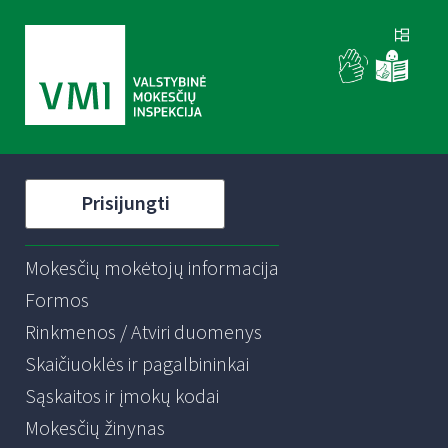
Prisijungti
Mokesčių mokėtojų informacija
Formos
Rinkmenos / Atviri duomenys
Skaičiuoklės ir pagalbininkai
Sąskaitos ir įmokų kodai
Mokesčių žinynas