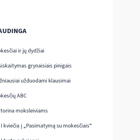
AUDINGA
kesčiai ir jų dydžiai
siskaitymas grynaisiais pinigais
žniausiai užduodami klausimai
kesčių ABC
ktorina moksleiviams
I kviečia į „Pasimatymą su mokesčiais“