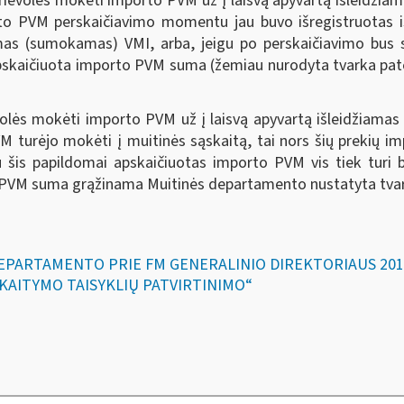
rievolės mokėti importo PVM už į laisvą apyvartą išleidžia
to PVM perskaičiavimo momentu jau buvo išregistruotas i
mas (sumokamas) VMI, arba, jeigu po perskaičiavimo bus
 apskaičiuota importo PVM suma (žemiau nurodyta tvarka pate
ievolės mokėti importo PVM už į laisvą apyvartą išleidžiam
M turėjo mokėti į muitinės sąskaitą, tai nors šių prekių
 šis papildomai apskaičiuotas importo PVM vis tiek turi
PVM suma grąžinama Muitinės departamento nustatyta tva
DEPARTAMENTO PRIE FM GENERALINIO DIREKTORIAUS 2012-
KAITYMO TAISYKLIŲ PATVIRTINIMO“