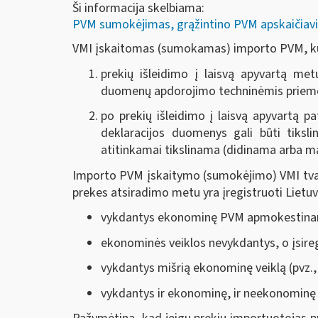
Ši informacija skelbiama:
PVM sumokėjimas, grąžintino PVM apskaičiavi
VMI įskaitomas (sumokamas) importo PVM, kur
prekių išleidimo į laisvą apyvartą me
duomenų apdorojimo techninėmis priemonė
po prekių išleidimo į laisvą apyvartą p
deklaracijos duomenys gali būti tiksl
atitinkamai tikslinama (didinama arba 
Importo PVM įskaitymo (sumokėjimo) VMI tvark
prekes atsiradimo metu yra įregistruoti Liet
vykdantys ekonominę PVM apmokestina
ekonominės veiklos nevykdantys, o įsiregi
vykdantys mišrią ekonominę veiklą (pvz.,
vykdantys ir ekonominę, ir neekonominę ve