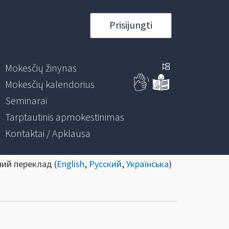
Prisijungti
Mokesčių žinynas
Mokesčių kalendorius
Seminarai
Tarptautinis apmokestinimas
Kontaktai / Apklausa
ний переклад (
English
,
Русский
,
Українська
)