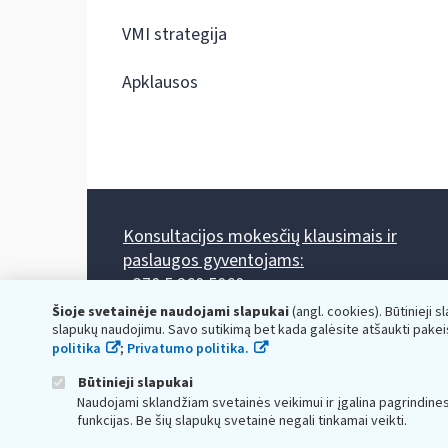
VMI strategija
Apklausos
Konsultacijos mokesčių klausimais ir
paslaugos gyventojams:
+370 5 260 5060
Darbo laikas: I-IV 8.00-17.00, V 8.00-15.45.
Šioje svetainėje naudojami slapukai
(angl. cookies). Būtinieji s
Prieššventinę dieną - viena valanda trumpiau.
slapukų naudojimu. Savo sutikimą bet kada galėsite atšaukti pakei
Kiekvieno mėnesio antrą penktadienį 8.00 val. - 12.00 val.
politika
;
Privatumo politika.
Mano VMI
Paklausimas per
Būtinieji slapukai
Naudojami sklandžiam svetainės veikimui ir įgalina pagrindine
funkcijas. Be šių slapukų svetainė negali tinkamai veikti.