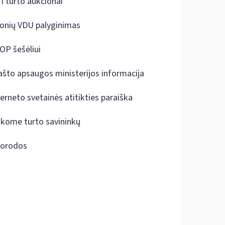
I turto aukcionai
onių VDU palyginimas
OP šešėliui
ašto apsaugos ministerijos informacija
terneto svetainės atitikties paraiška
škome turto savininkų
orodos