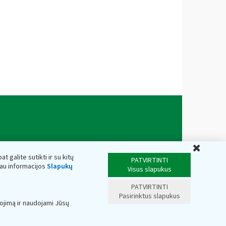
Uždar
t galite sutikti ir su kitų
PATVIRTINTI
iau informacijos
Slapukų
Visus slapukus
PATVIRTINTI
Pasirinktus slapukus
ojimą ir naudojami Jūsų