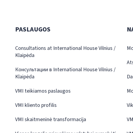
PASLAUGOS
N
Consultations at International House Vilnius /
Mo
Klaipėda
At
Консультации в International House Vilnius /
Klaipėda
Da
VMI teikiamos paslaugos
Mo
VMI kliento profilis
Vi
VMI skaitmeninė transformacija
VM