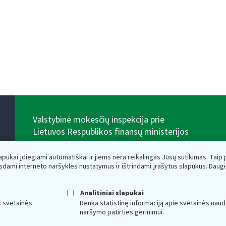
Valstybinė mokesčių inspekcija prie
Lietuvos Respublikos finansų ministerijos
Biudžetinė įstaiga. Juridinio asmens kodas — 188659752,
adresas: Vasario 16-osios g. 14, 01107 Vilnius, Lietuva,
lapukai įdiegiami automatiškai ir jiems nėra reikalingas Jūsų sutikimas. Taip pa
el.paštas:
vmi@vmi.lt
, E. pristatymo dėžutės adresas
sdami interneto naršyklės nustatymus ir ištrindami įrašytus slapukus. Daug
188659752
Duomenys apie Valstybinę mokesčių inspekciją prie
Lietuvos Respublikos finansų ministerijos kaupiami ir
Analitiniai slapukai
saugomi Juridinių asmenų registre
s svetainės
Renka statistinę informaciją apie svetainės naud
naršymo patirties gerinimui.