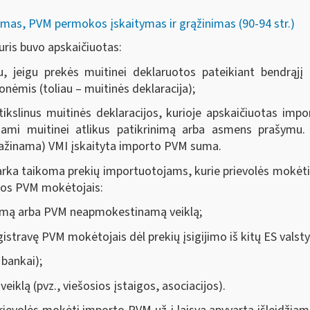
mas, PVM permokos įskaitymas ir grąžinimas (90-94 str.)
is buvo apskaičiuotas:
tu, jeigu prekės muitinei deklaruotos pateikiant bendrąj
mis (toliau – muitinės deklaracija);
atikslinus muitinės deklaracijos, kurioje apskaičiuotas im
inami muitinei atlikus patikrinimą arba asmens prašymu. 
mažinama) VMI įskaityta importo PVM suma.
a taikoma prekių importuotojams, kurie prievolės mokėti 
uvos PVM mokėtojais:
mą arba PVM neapmokestinamą veiklą;
stravę PVM mokėtojais dėl prekių įsigijimo iš kitų ES valstyb
 bankai);
iklą (pvz., viešosios įstaigos, asociacijos).