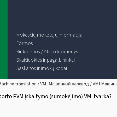
Mokesčių mokėtojų informacija
Formos
Rinkmenos / Atviri duomenys
Skaičiuoklės ir pagalbininkai
Sąskaitos ir įmokų kodai
Machine translation / VMI Машинный перевод / VMI Машин
mporto PVM įskaitymo (sumokėjimo) VMI tvarka?