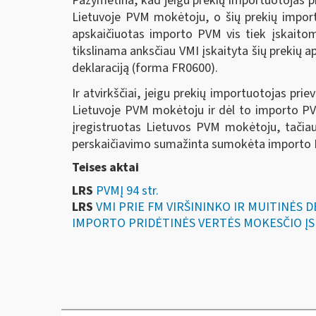
Pažymėtina, kad jeigu prekių importuotojas p
Lietuvoje PVM mokėtoju, o šių prekių impor
apskaičiuotas importo PVM vis tiek įskaito
tikslinama anksčiau VMI įskaityta šių prekių
deklaraciją (forma FR0600).
Ir atvirkščiai, jeigu prekių importuotojas pr
Lietuvoje PVM mokėtoju ir dėl to importo PV
įregistruotas Lietuvos PVM mokėtoju, tačiau
perskaičiavimo sumažinta sumokėta importo 
Teises aktai
LRS
PVMĮ 94 str.
LRS
VMI PRIE FM VIRŠININKO IR MUITINĖS 
IMPORTO PRIDĖTINĖS VERTĖS MOKESČIO ĮS