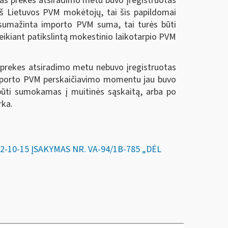
mas prekes atsiradimo metu buvo įregistruotas
š Lietuvos PVM mokėtojų, tai šis papildomai
 sumažinta importo PVM suma, tai turės būti
ikiant patikslintą mokestinio laikotarpio PVM
as prekes atsiradimo metu nebuvo įregistruotas
 importo PVM perskaičiavimo momentu jau buvo
 būti sumokamas į muitinės sąskaitą, arba po
rka.
10-15 ĮSAKYMAS NR. VA-94/1B-785 „DĖL