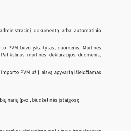
į administracinį dokumentą arba automatinio
porto PVM buvo įskaitytas, duomenis. Muitinės
Patikslinus muitinės deklaracijos duomenis,
importo PVM už į laisvą apyvartą išleidžiamas
ių narių (pvz., biudžetinės įstaigos);