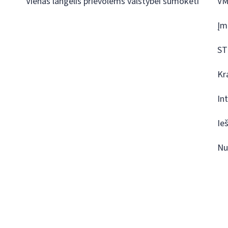
Vienas langelis prievolėms valstybei sumokėti
VM
Įm
ST
Kr
In
Ie
Nu