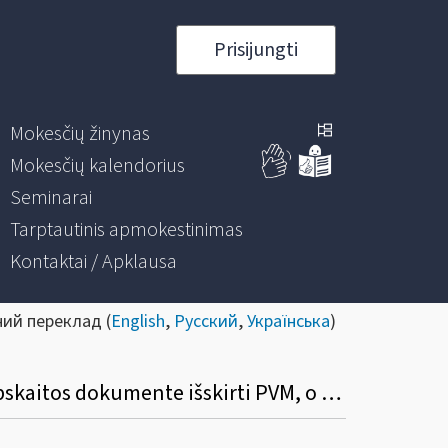
Prisijungti
Mokesčių žinynas
Mokesčių kalendorius
Seminarai
Tarptautinis apmokestinimas
Kontaktai / Apklausa
ний переклад (
English
,
Русский
,
Українська
)
Ar asmuo, viršijęs 45 000 eurų ribą, bet neįsiregistravęs PVM mokėtoju, gali (privalo) apskaitos dokumente išskirti PVM, o pirkėjas turi teisę tokį PVM atskaityti įprasta tvarka?