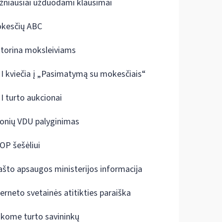
žniausiai užduodami klausimai
kesčių ABC
ktorina moksleiviams
I kviečia į „Pasimatymą su mokesčiais“
I turto aukcionai
onių VDU palyginimas
OP šešėliui
ašto apsaugos ministerijos informacija
terneto svetainės atitikties paraiška
škome turto savininkų