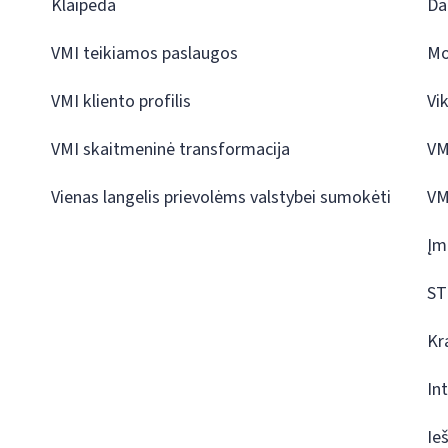
Klaipėda
Da
VMI teikiamos paslaugos
Mo
VMI kliento profilis
Vi
VMI skaitmeninė transformacija
VM
Vienas langelis prievolėms valstybei sumokėti
VM
Įm
ST
Kr
In
Ie