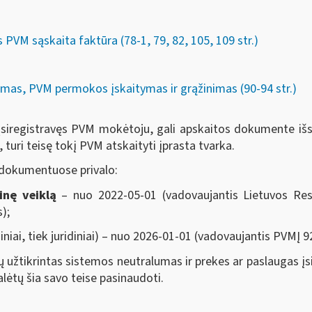
PVM sąskaita faktūra (78-1, 79, 82, 105, 109 str.)
mas, PVM permokos įskaitymas ir grąžinimas (90-94 str.)
neįsiregistravęs PVM mokėtoju, gali apskaitos dokumente išs
turi teisę tokį PVM atskaityti įprasta tvarka.
 dokumentuose privalo:
inę veiklą
– nuo 2022-05-01 (vadovaujantis Lietuvos Res
);
ziniai, tiek juridiniai) – nuo 2026-01-01 (vadovaujantis PVMĮ 92
 užtikrintas sistemos neutralumas ir prekes ar paslaugas įs
lėtų šia savo teise pasinaudoti.