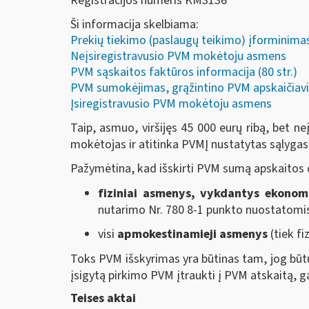
Registracijos numeris KM3136
Ši informacija skelbiama:
Prekių tiekimo (paslaugų teikimo) įforminimas 
Neįsiregistravusio PVM mokėtoju asmens
PVM sąskaitos faktūros informacija (80 str.)
PVM sumokėjimas, grąžintino PVM apskaičiavi
Įsiregistravusio PVM mokėtoju asmens
Taip, asmuo, viršijęs 45 000 eurų ribą, bet 
mokėtojas ir atitinka PVMĮ nustatytas sąlygas, 
Pažymėtina, kad išskirti PVM sumą apskaitos
fiziniai asmenys, vykdantys ekonom
nutarimo Nr. 780 8-1 punkto nuostatomis
visi
apmokestinamieji asmenys
(tiek fi
Toks PVM išskyrimas yra būtinas tam, jog būtų
įsigytą pirkimo PVM įtraukti į PVM atskaitą, ga
Teises aktai