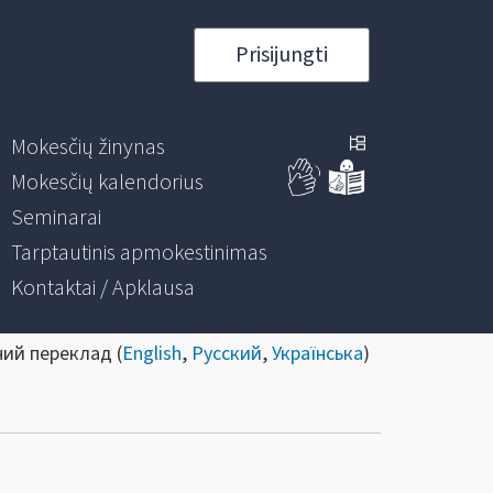
Prisijungti
Mokesčių žinynas
Mokesčių kalendorius
Seminarai
Tarptautinis apmokestinimas
Kontaktai / Apklausa
ний переклад (
English
,
Русский
,
Українська
)