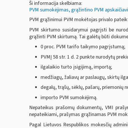
Ši informacija skelbiama:
PVM sumokėjimas, grąžintino PVM apskaičiavi
PVM grąžinimui PVM mokėtojas privalo pateikt
PVM skirtumo susidarymui pagrįsti be nurody
grąžinti PVM skirtumą. Tai galėtų būti dokumen
0 proc. PVM tarifo taikymo pagrįstumą;
PVMĮ 58 str. 1 d. 2 punkte nurodytų preki
ilgalaikio turto įsigijimą, importą;
medžiagų, žaliavų ar paslaugų, skirtų ilga
degalų, trąšų, sėklų, pašarų, priemonių nu
importo PVM sumokėjimą.
Nepateikus prašomų dokumentų, VMI prašym
nepateikiami, prašymas grąžinamas PVM mokė
Pagal Lietuvos Respublikos mokesčių adminis