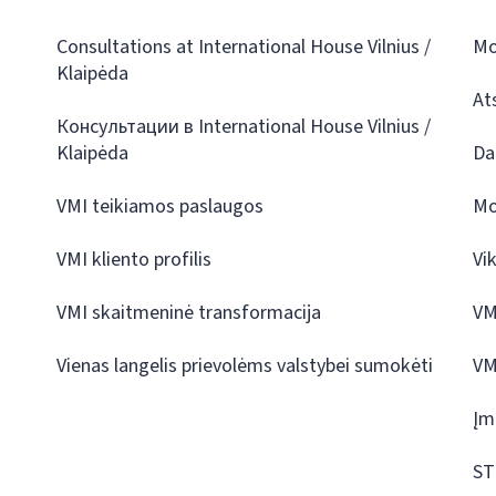
Consultations at International House Vilnius /
Mo
Klaipėda
At
Консультации в International House Vilnius /
Klaipėda
Da
VMI teikiamos paslaugos
Mo
VMI kliento profilis
Vi
VMI skaitmeninė transformacija
VM
Vienas langelis prievolėms valstybei sumokėti
VM
Įm
ST