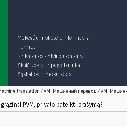
Mokesčių mokėtojų informacija
Formos
Rinkmenos / Atviri duomenys
Skaičiuoklės ir pagalbininkai
Sąskaitos ir įmokų kodai
Machine translation / VMI Машинный перевод / VMI Машин
rąžinti PVM, privalo pateikti prašymą?