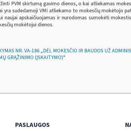
rąžinti PVM skirtumą gavimo dienos, o kai atliekamas moke
 yra sudedamoji VMI atliekamo to mokesčių mokėtojo patik
 naujai apskaičiuojamas ir nurodomas sumokėti mokestis ir
kesčių mokėtojui dienos.
SAKYMAS NR. VA-186 „DĖL MOKESČIO IR BAUDOS UŽ ADMI
MŲ GRĄŽINIMO (ĮSKAITYMO)“
PASLAUGOS
N