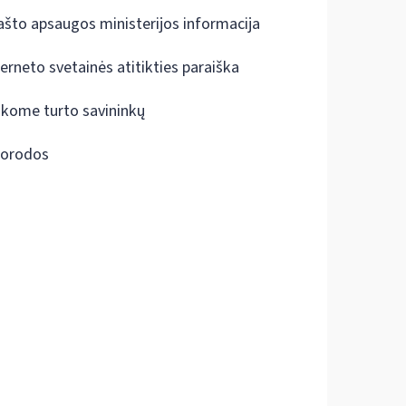
ašto apsaugos ministerijos informacija
terneto svetainės atitikties paraiška
škome turto savininkų
orodos