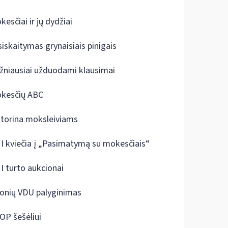
kesčiai ir jų dydžiai
siskaitymas grynaisiais pinigais
žniausiai užduodami klausimai
kesčių ABC
ktorina moksleiviams
I kviečia į „Pasimatymą su mokesčiais“
I turto aukcionai
onių VDU palyginimas
OP šešėliui