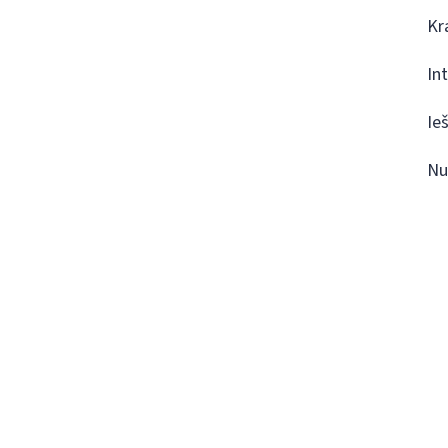
Kr
In
Ie
Nu