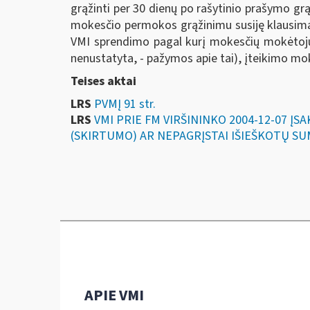
grąžinti per 30 dienų po rašytinio prašymo g
mokesčio permokos grąžinimu susiję klausimai
VMI sprendimo pagal kurį mokesčių mokėtojui
nenustatyta, - pažymos apie tai), įteikimo mo
Teises aktai
LRS
PVMĮ 91 str.
LRS
VMI PRIE FM VIRŠININKO 2004-12-07 Į
(SKIRTUMO) AR NEPAGRĮSTAI IŠIEŠKOTŲ SU
APIE VMI