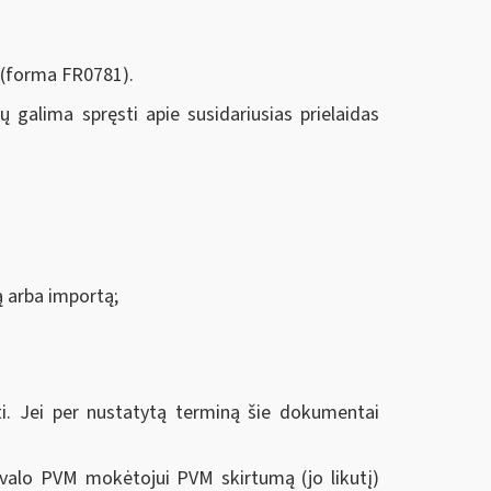
 (forma FR0781).
galima spręsti apie susidariusias prielaidas
mą arba importą;
 Jei per nustatytą terminą šie dokumentai
ivalo PVM mokėtojui PVM skirtumą (jo likutį)