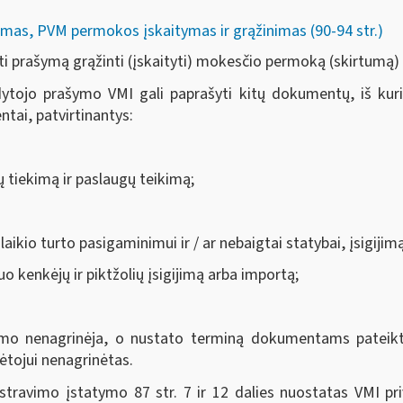
mas, PVM permokos įskaitymas ir grąžinimas (90-94 str.)
i prašymą grąžinti (įskaityti) mokesčio permoką (skirtumą)
tojo prašymo VMI gali paprašyti kitų dokumentų, iš kurių 
tai, patvirtinantys:
ų tiekimą ir paslaugų teikimą;
laikio turto pasigaminimui ir / ar nebaigtai statybai, įsigiji
o kenkėjų ir piktžolių įsigijimą arba importą;
o nenagrinėja, o nustato terminą dokumentams pateikti.
tojui nenagrinėtas.
travimo įstatymo 87 str. 7 ir 12 dalies nuostatas VMI pr