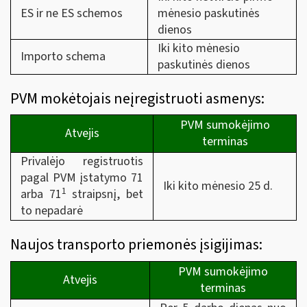
ES ir ne ES schemos
mėnesio paskutinės
dienos
Iki kito mėnesio
Importo schema
paskutinės dienos
PVM mokėtojais neįregistruoti asmenys:
PVM sumokėjimo
Atvejis
terminas
Privalėjo registruotis
pagal PVM įstatymo 71
Iki kito mėnesio 25 d.
1
arba 71
straipsnį, bet
to nepadarė
Naujos transporto priemonės įsigijimas:
PVM sumokėjimo
Atvejis
terminas