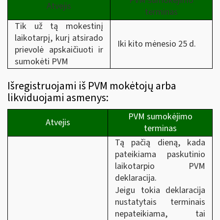
PVM sumokėjimo
Atvejis
terminas
Tik už tą mokestinį
laikotarpį, kurį atsirado
Iki kito mėnesio 25 d.
prievolė apskaičiuoti ir
sumokėti PVM
Išregistruojami iš PVM mokėtojų arba
likviduojami asmenys:
PVM sumokėjimo
Atvejis
terminas
Tą pačią dieną, kada
pateikiama paskutinio
laikotarpio PVM
deklaracija.
Jeigu tokia deklaracija
nustatytais terminais
nepateikiama, tai