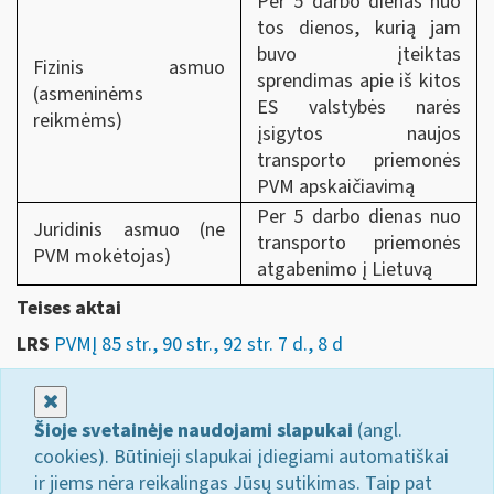
Per 5 darbo dienas nuo
tos dienos, kurią jam
buvo įteiktas
Fizinis asmuo
sprendimas apie iš kitos
(asmeninėms
ES valstybės narės
reikmėms)
įsigytos naujos
transporto priemonės
PVM apskaičiavimą
Per 5 darbo dienas nuo
Juridinis asmuo (ne
transporto priemonės
PVM mokėtojas)
atgabenimo į Lietuvą
Teises aktai
LRS
PVMĮ 85 str., 90 str., 92 str. 7 d., 8 d
Uždaryti
Šioje svetainėje naudojami slapukai
(angl.
cookies). Būtinieji slapukai įdiegiami automatiškai
ir jiems nėra reikalingas Jūsų sutikimas. Taip pat