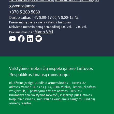
gyventojams:
+370 5 260 5060
Darbo laikas: I-IV 8.00-17.00, V 8.00-15.45.
Prieššventinę dieną - viena valanda trumpiau.
Kiekvieno mėnesio antrą penktadienį 8.00 val. - 12.00 val.
Mano VMI
Paklausimas per
Valstybinė mokesčių inspekcija prie Lietuvos
Respublikos finansų ministerijos
Biudžetinė įstaiga. Juridinio asmens kodas — 188659752,
adresas: Vasario 16-osios g. 14, 01107 Vilnius, Lietuva, el.paštas:
vmi@vmi.lt
, E. pristatymo dėžutės adresas 188659752
Duomenys apie Valstybinę mokesčių inspekciją prie Lietuvos
Respublikos finansų ministerijos kaupiami ir saugomi Juridinių
asmenų registre