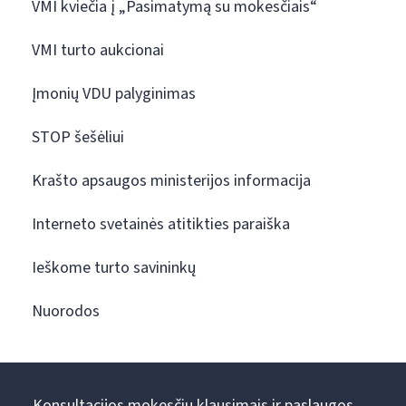
VMI kviečia į „Pasimatymą su mokesčiais“
VMI turto aukcionai
Įmonių VDU palyginimas
STOP šešėliui
Krašto apsaugos ministerijos informacija
Interneto svetainės atitikties paraiška
Ieškome turto savininkų
Nuorodos
Konsultacijos mokesčių klausimais ir paslaugos