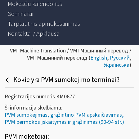
Mokesčių kalendorius
Seminarai
Tarptautinis apmokestinimas
Kontaktai / Apklausa
VMI Machine translation / VMI Машинный перевод /
VMI Машинний переклад (
English
,
Русский
,
Українська
)
Kokie yra PVM sumokėjimo terminai?
Registracijos numeris KM0677
Ši informacija skelbiama:
PVM sumokėjimas, grąžintino PVM apskaičiavimas,
PVM permokos įskaitymas ir grąžinimas (90-94 str.)
PVM mokėtojai: