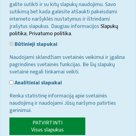
galite sutikti ir su kitų slapukų naudojimu. Savo
sutikimą bet kada galėsite atšaukti pakeisdami
interneto naršyklės nustatymus ir ištrindami
įrašytus slapukus. Daugiau informacijos
Slapukų
politika
;
Privatumo politika.
Būtinieji slapukai
Naudojami sklandžiam svetainės veikimui ir įgalina
pagrindines svetainės funkcijas. Be šių slapukų
svetainė negali tinkamai veikti.
Analitiniai slapukai
Renka statistinę informaciją apie svetainės
naudojimą ir naudojami Jūsų naršymo patirties
gerinimui.
PATVIRTINTI
Visus slapukus