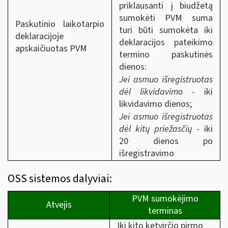
priklausanti į biudžetą
sumokėti PVM suma
Paskutinio laikotarpio
turi būti sumokėta iki
deklaracijoje
deklaracijos pateikimo
apskaičiuotas PVM
termino paskutinės
dienos:
Jei asmuo išregistruotas
dėl likvidavimo
- iki
likvidavimo dienos;
Jei asmuo išregistruotas
dėl kitų priežasčių
- iki
20 dienos po
išregistravimo
OSS sistemos dalyviai:
PVM sumokėjimo
Atvejis
terminas
Iki kito ketvirčio pirmo