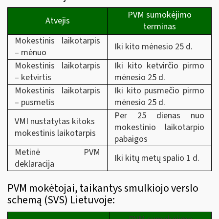
PVM sumokėjimo
Atvejis
terminas
Mokestinis laikotarpis
Iki kito mėnesio 25 d.
– mėnuo
Mokestinis laikotarpis
Iki kito ketvirčio pirmo
– ketvirtis
mėnesio 25 d.
Mokestinis laikotarpis
Iki kito pusmečio pirmo
– pusmetis
mėnesio 25 d.
Per 25 dienas nuo
VMI nustatytas kitoks
mokestinio laikotarpio
mokestinis laikotarpis
pabaigos
Metinė PVM
Iki kitų metų spalio 1 d.
deklaracija
PVM mokėtojai, taikantys smulkiojo verslo
schemą (SVS) Lietuvoje: