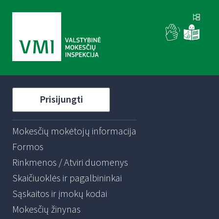
Prisijungti
Mokesčių mokėtojų informacija
Formos
Rinkmenos / Atviri duomenys
Skaičiuoklės ir pagalbininkai
Sąskaitos ir įmokų kodai
Mokesčių žinynas