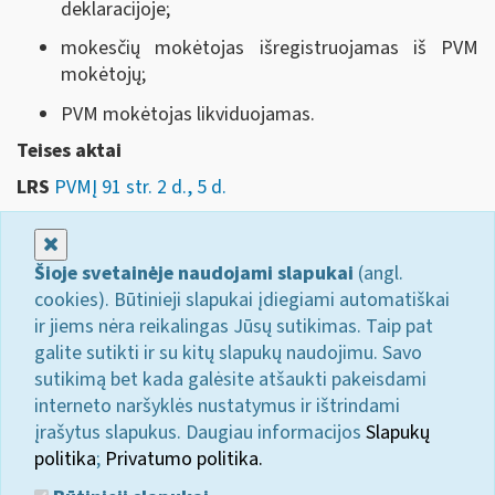
deklaracijoje;
mokesčių mokėtojas išregistruojamas iš PVM
mokėtojų;
PVM mokėtojas likviduojamas.
Teises aktai
LRS
PVMĮ 91 str. 2 d., 5 d.
Uždaryti
Šioje svetainėje naudojami slapukai
(angl.
cookies). Būtinieji slapukai įdiegiami automatiškai
ir jiems nėra reikalingas Jūsų sutikimas. Taip pat
galite sutikti ir su kitų slapukų naudojimu. Savo
sutikimą bet kada galėsite atšaukti pakeisdami
interneto naršyklės nustatymus ir ištrindami
įrašytus slapukus. Daugiau informacijos
Slapukų
politika
;
Privatumo politika.