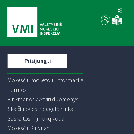
Prisijungti
Mokesčių mokėtojų informacija
Formos
Rinkmenos / Atviri duomenys
Skaičiuoklės ir pagalbininkai
Sąskaitos ir įmokų kodai
Mokesčių žinynas