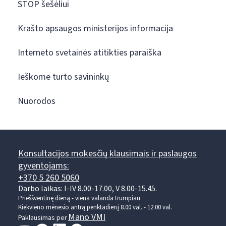
STOP šešėliui
Krašto apsaugos ministerijos informacija
Interneto svetainės atitikties paraiška
Ieškome turto savininkų
Nuorodos
Konsultacijos mokesčių klausimais ir paslaugos
gyventojams:
+370 5 260 5060
Darbo laikas: I-IV 8.00-17.00, V 8.00-15.45.
Prieššventinę dieną - viena valanda trumpiau.
Kiekvieno mėnesio antrą penktadienį 8.00 val. - 12.00 val.
Mano VMI
Paklausimas per