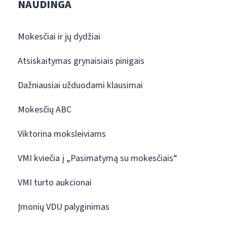
NAUDINGA
Mokesčiai ir jų dydžiai
Atsiskaitymas grynaisiais pinigais
Dažniausiai užduodami klausimai
Mokesčių ABC
Viktorina moksleiviams
VMI kviečia į „Pasimatymą su mokesčiais“
VMI turto aukcionai
Įmonių VDU palyginimas