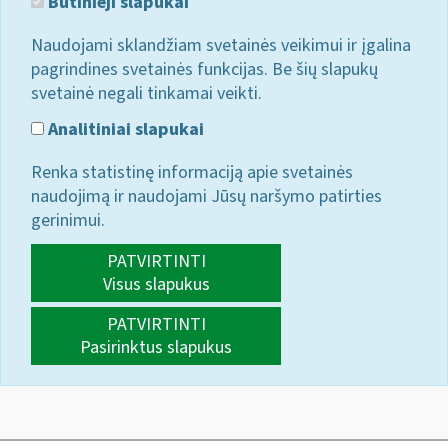
Būtinieji slapukai
Naudojami sklandžiam svetainės veikimui ir įgalina
pagrindines svetainės funkcijas. Be šių slapukų
svetainė negali tinkamai veikti.
Analitiniai slapukai
Renka statistinę informaciją apie svetainės
naudojimą ir naudojami Jūsų naršymo patirties
gerinimui.
PATVIRTINTI
Visus slapukus
PATVIRTINTI
Pasirinktus slapukus