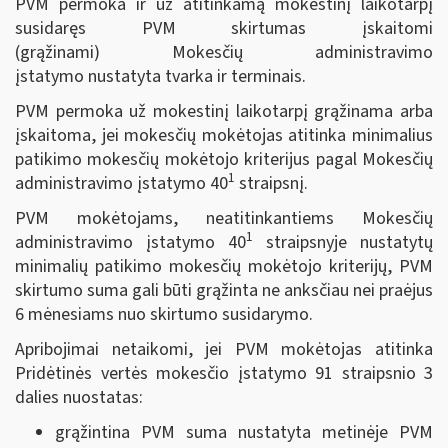
PVM permoka ir už atitinkamą mokestinį laikotarpį
susidaręs PVM skirtumas įskaitomi
(grąžinami) Mokesčių administravimo
įstatymo nustatyta tvarka ir terminais.
PVM permoka už mokestinį laikotarpį grąžinama arba
įskaitoma, jei mokesčių mokėtojas atitinka minimalius
patikimo mokesčių mokėtojo kriterijus pagal Mokesčių
1
administravimo įstatymo 40
straipsnį.
PVM mokėtojams, neatitinkantiems Mokesčių
1
administravimo įstatymo 40
straipsnyje nustatytų
minimalių patikimo mokesčių mokėtojo kriterijų, PVM
skirtumo suma gali būti grąžinta ne anksčiau nei praėjus
6 mėnesiams nuo skirtumo susidarymo.
Apribojimai netaikomi, jei PVM mokėtojas atitinka
Pridėtinės vertės mokesčio įstatymo 91 straipsnio 3
dalies nuostatas:
grąžintina PVM suma nustatyta metinėje PVM