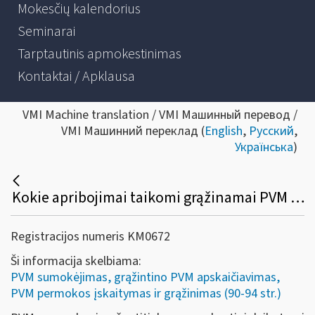
Mokesčių kalendorius
Seminarai
Tarptautinis apmokestinimas
Kontaktai / Apklausa
VMI Machine translation / VMI Машинный перевод /
VMI Машинний переклад (
English
,
Русский
,
Українська
)
Kokie apribojimai taikomi grąžinamai PVM sumai, susidariusiai už atitinkamą mokestinį laikotarpį?
Registracijos numeris KM0672
Ši informacija skelbiama:
PVM sumokėjimas, grąžintino PVM apskaičiavimas,
PVM permokos įskaitymas ir grąžinimas (90-94 str.)