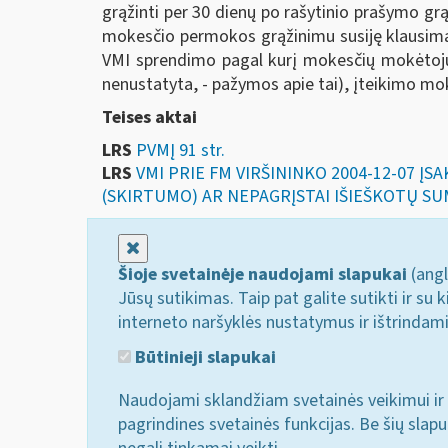
grąžinti per 30 dienų po rašytinio prašymo g
mokesčio permokos grąžinimu susiję klausimai
VMI sprendimo pagal kurį mokesčių mokėtojui
nenustatyta, - pažymos apie tai), įteikimo mo
Teises aktai
LRS
PVMĮ 91 str.
LRS
VMI PRIE FM VIRŠININKO 2004-12-07 Į
(SKIRTUMO) AR NEPAGRĮSTAI IŠIEŠKOTŲ SU
Uždaryti
Šioje svetainėje naudojami slapukai
(angl
Jūsų sutikimas. Taip pat galite sutikti ir s
interneto naršyklės nustatymus ir ištrindam
Būtinieji slapukai
Naudojami sklandžiam svetainės veikimui ir 
pagrindines svetainės funkcijas. Be šių slap