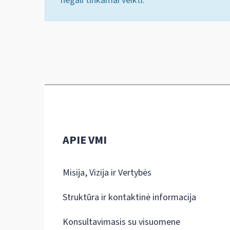
negali tinkamai veikti.
APIE VMI
Misija, Vizija ir Vertybės
Struktūra ir kontaktinė informacija
Konsultavimasis su visuomene