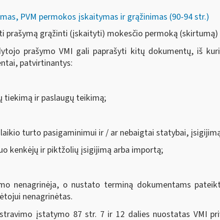
mas, PVM permokos įskaitymas ir grąžinimas (90-94 str.)
i prašymą grąžinti (įskaityti) mokesčio permoką (skirtumą)
tojo prašymo VMI gali paprašyti kitų dokumentų, iš kurių 
tai, patvirtinantys:
ų tiekimą ir paslaugų teikimą;
laikio turto pasigaminimui ir / ar nebaigtai statybai, įsigiji
o kenkėjų ir piktžolių įsigijimą arba importą;
o nenagrinėja, o nustato terminą dokumentams pateikti.
tojui nenagrinėtas.
travimo įstatymo 87 str. 7 ir 12 dalies nuostatas VMI pr