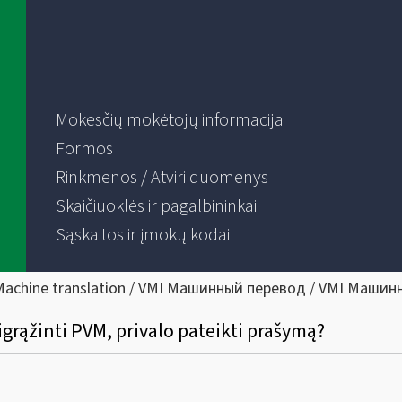
Mokesčių mokėtojų informacija
Formos
Rinkmenos / Atviri duomenys
Skaičiuoklės ir pagalbininkai
Sąskaitos ir įmokų kodai
Machine translation / VMI Машинный перевод / VMI Машин
rąžinti PVM, privalo pateikti prašymą?