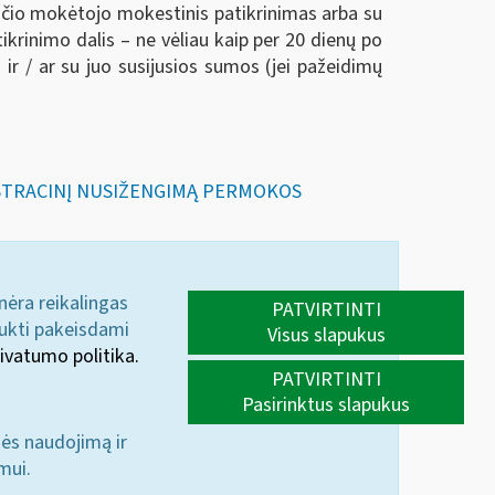
sčio mokėtojo mokestinis patikrinimas arba su
rinimo dalis – ne vėliau kaip per 20 dienų po
 / ar su juo susijusios sumos (jei pažeidimų
NISTRACINĮ NUSIŽENGIMĄ PERMOKOS
 nėra reikalingas
PATVIRTINTI
aukti pakeisdami
Visus slapukus
ivatumo politika.
PATVIRTINTI
Pasirinktus slapukus
nės naudojimą ir
mui.