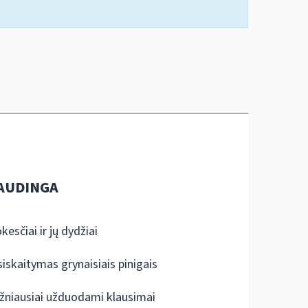
AUDINGA
kesčiai ir jų dydžiai
siskaitymas grynaisiais pinigais
žniausiai užduodami klausimai