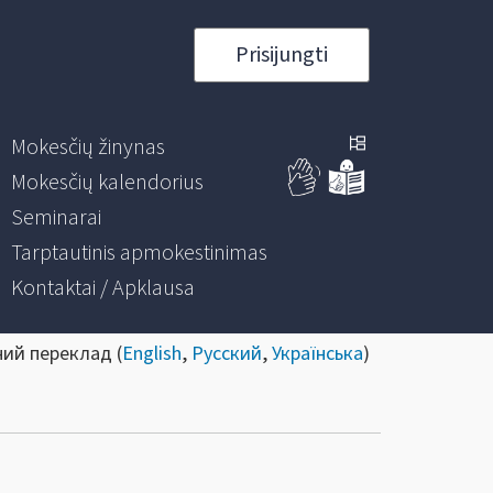
Prisijungti
Mokesčių žinynas
Mokesčių kalendorius
Seminarai
Tarptautinis apmokestinimas
Kontaktai / Apklausa
ний переклад (
English
,
Русский
,
Українська
)