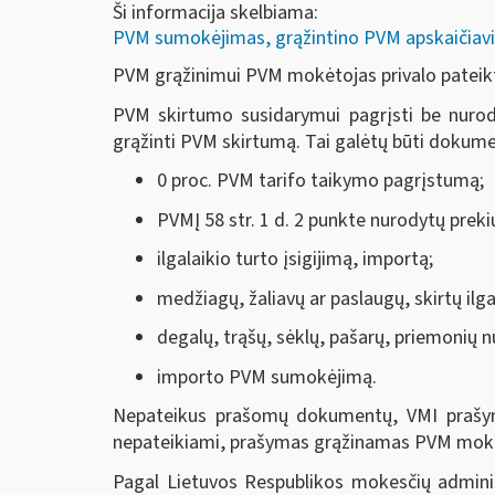
Ši informacija skelbiama:
PVM sumokėjimas, grąžintino PVM apskaičiavi
PVM grąžinimui PVM mokėtojas privalo pateikt
PVM skirtumo susidarymui pagrįsti be nurody
grąžinti PVM skirtumą. Tai galėtų būti dokumen
0 proc. PVM tarifo taikymo pagrįstumą;
PVMĮ 58 str. 1 d. 2 punkte nurodytų preki
ilgalaikio turto įsigijimą, importą;
medžiagų, žaliavų ar paslaugų, skirtų ilga
degalų, trąšų, sėklų, pašarų, priemonių nu
importo PVM sumokėjimą.
Nepateikus prašomų dokumentų, VMI prašym
nepateikiami, prašymas grąžinamas PVM mokė
Pagal Lietuvos Respublikos mokesčių adminis