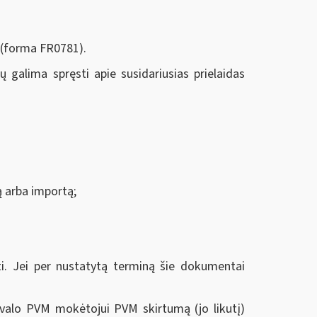
 (forma FR0781).
galima spręsti apie susidariusias prielaidas
mą arba importą;
 Jei per nustatytą terminą šie dokumentai
ivalo PVM mokėtojui PVM skirtumą (jo likutį)