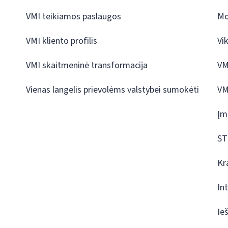
VMI teikiamos paslaugos
Mo
VMI kliento profilis
Vi
VMI skaitmeninė transformacija
VM
Vienas langelis prievolėms valstybei sumokėti
VM
Įm
ST
Kr
In
Ie