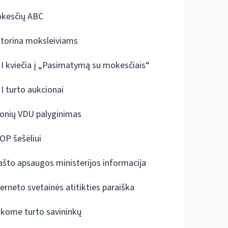
kesčių ABC
ktorina moksleiviams
I kviečia į „Pasimatymą su mokesčiais“
I turto aukcionai
onių VDU palyginimas
OP šešėliui
ašto apsaugos ministerijos informacija
terneto svetainės atitikties paraiška
škome turto savininkų