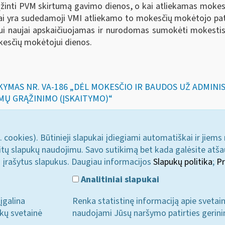
rąžinti PVM skirtumą gavimo dienos, o kai atliekamas moke
 yra sudedamoji VMI atliekamo to mokesčių mokėtojo patik
 naujai apskaičiuojamas ir nurodomas sumokėti mokestis ir
kesčių mokėtojui dienos.
SAKYMAS NR. VA-186 „DĖL MOKESČIO IR BAUDOS UŽ ADMI
MŲ GRĄŽINIMO (ĮSKAITYMO)“
. cookies). Būtinieji slapukai įdiegiami automatiškai ir jiems
u kitų slapukų naudojimu. Savo sutikimą bet kada galėsite atš
i įrašytus slapukus. Daugiau informacijos
Slapukų politika
;
Pr
Analitiniai slapukai
įgalina
Renka statistinę informaciją apie svetai
ukų svetainė
naudojami Jūsų naršymo patirties gerini